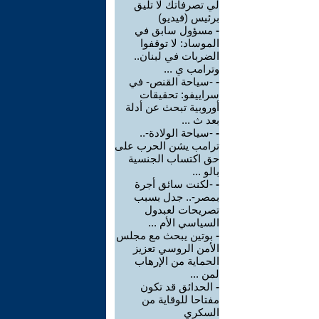
لي تصرفاتك لا تليق
برئيس (فيديو)
-
مسؤول سابق في
الموساد: لا توقفوا
الضربات في لبنان..
وترامب ي ...
-
-سياحة القنص- في
سراييفو: تحقيقات
أوروبية تبحث عن أدلة
بعد ث ...
-
-سياحة الولادة-..
ترامب يشن الحرب على
حق اكتساب الجنسية
بالو ...
-
-لكنت سائق أجرة
بمصر-.. جدل بسبب
تصريحات لعبدول
السياسي الأم ...
-
بوتين يبحث مع مجلس
الأمن الروسي تعزيز
الحماية من الإرهاب
لمن ...
-
الحدائق قد تكون
مفتاحا للوقاية من
السكري