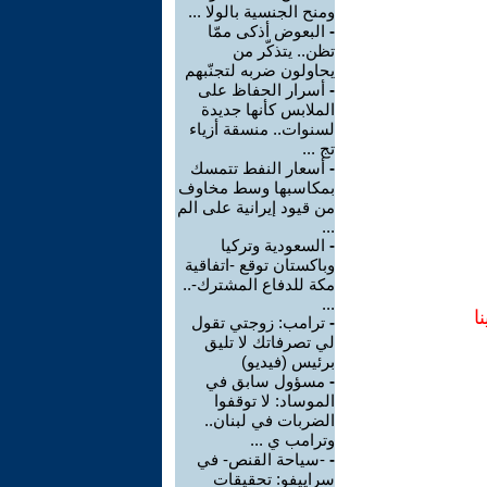
ومنح الجنسية بالولا ...
-
البعوض أذكى ممّا
تظن.. يتذكّر من
يحاولون ضربه لتجنّبهم
-
أسرار الحفاظ على
الملابس كأنها جديدة
لسنوات.. منسقة أزياء
تج ...
-
أسعار النفط تتمسك
بمكاسبها وسط مخاوف
من قيود إيرانية على الم
...
-
السعودية وتركيا
وباكستان توقع -اتفاقية
مكة للدفاع المشترك-..
...
ا
-
ترامب: زوجتي تقول
لي تصرفاتك لا تليق
برئيس (فيديو)
-
مسؤول سابق في
الموساد: لا توقفوا
الضربات في لبنان..
وترامب ي ...
-
-سياحة القنص- في
سراييفو: تحقيقات