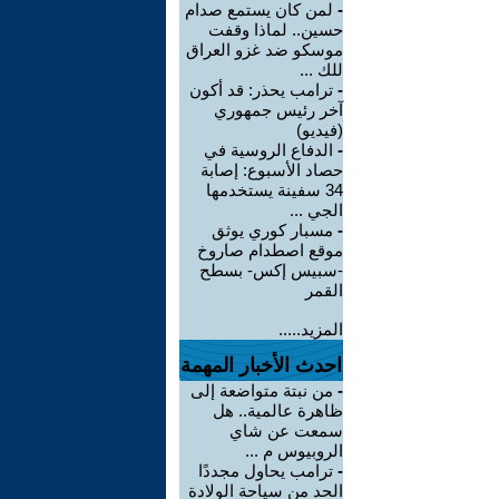
-
لمن كان يستمع صدام
حسين.. لماذا وقفت
موسكو ضد غزو العراق
للك ...
-
ترامب يحذر: قد أكون
آخر رئيس جمهوري
(فيديو)
-
الدفاع الروسية في
حصاد الأسبوع: إصابة
34 سفينة يستخدمها
الجي ...
-
مسبار كوري يوثق
موقع اصطدام صاروخ
-سبيس إكس- بسطح
القمر
المزيد.....
احدث الأخبار المهمة
-
من نبتة متواضعة إلى
ظاهرة عالمية.. هل
سمعت عن شاي
الروبيوس م ...
-
ترامب يحاول مجددًا
الحد من سياحة الولادة