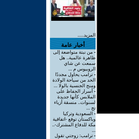
المزيد.....
أخبار عامة
-
من نبتة متواضعة إلى
ظاهرة عالمية.. هل
سمعت عن شاي
الروبيوس م ...
-
ترامب يحاول مجددًا
الحد من سياحة الولادة
ومنح الجنسية بالولا ...
-
أسرار الحفاظ على
الملابس كأنها جديدة
لسنوات.. منسقة أزياء
تج ...
-
السعودية وتركيا
وباكستان توقع -اتفاقية
مكة للدفاع المشترك-..
...
-
ترامب: زوجتي تقول