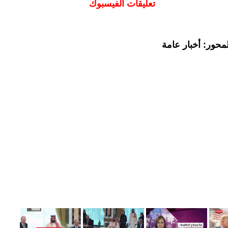
تعليقات الفيسبوك
محور: أخبار عامة