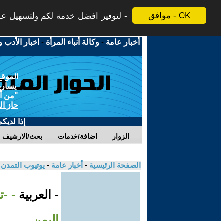
موافق - OK
لتوفير افضل خدمة لكم ولتسهيل عملي
أخبار عامة
-
وكالة أنباء المرأة
-
اخبار الأدب و
الموقع
يسارية
"من أج
حاز ال
إذا لديك
الزوار
اضافة/خدمات
بحث/الارشيف
الصفحة الرئيسية
-
أخبار عامة
-
يوتيوب التمدن
- العربية
- -ت
اليمن