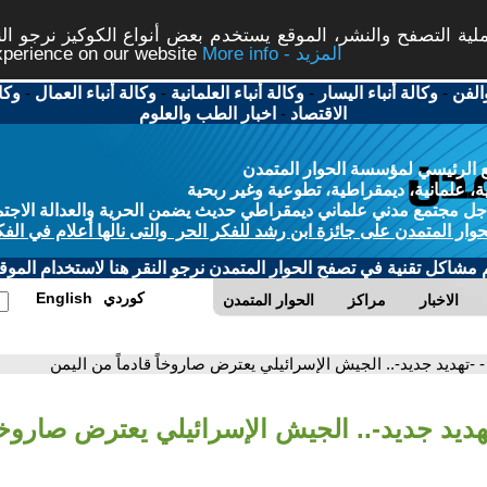
ة التصفح والنشر، الموقع يستخدم بعض أنواع الكوكيز نرجو النق
More info - المزيد
experience on our website
الفن
-
وكالة أنباء اليسار
-
وكالة أنباء العلمانية
-
وكالة أنباء العمال
-
وكا
الاقتصاد
-
اخبار الطب والعلوم
 الرئيسي لمؤسسة الحوار المتمدن
، علمانية، ديمقراطية، تطوعية وغير ربحية
ل مجتمع مدني علماني ديمقراطي حديث يضمن الحرية والعدالة الاجتم
حوار المتمدن على جائزة ابن رشد للفكر الحر والتى نالها أعلام في الفك
م مشاكل تقنية في تصفح الحوار المتمدن نرجو النقر هنا لاستخدام الموقع
كوردي
English
الاخبار
مراكز
الحوار المتمدن
- -تهديد جديد-.. الجيش الإسرائيلي يعترض صاروخاً قادماً من اليمن
هديد جديد-.. الجيش الإسرائيلي يعترض صاروخاً