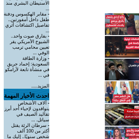
الاستيطان البشري منذ
...
-
مقابر الهكسوس ودفنة
طفل داخل أمفورتين..
تفاصيل اكتشافات أثري
...
-
بفارق صوت واحد..
الشيوخ الأمريكي يقر
تعيين محامي ترمب
الوفي ...
-
وزارة الطاقة
السعودية: إخماد حريق
في منشأة تابعة لأرامكو
في ...
المزيد.....
احدث الأخبار المهمة
-
آلاف الأشخاص
يتوافدون لإحياء أحد أبرز
تقاليد الصيف في
سياتل. ...
-
سرطان الرئة يقتل
أكثر من 100 ألف
شخص سنويًا.. إليك ما