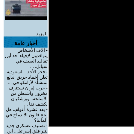
المزيد.....
أخبار عامة
-
آلاف الأشخاص
يتوافدون لإحياء أحد أبرز
تقاليد الصيف في
سياتل. ...
-
فجر الأحد.. السعودية
تعلن إخماد حريق اندلع
بمنشأة لأرامكو في ...
-
حرب إيران تستنزف
مخزون واشنطن من
الأسلحة.. وبزشكيان
يكشف تفا ...
-
بعد عشرة أعوام.. هل
نجح قانون الاندماج في
ألمانيا؟
-
تصنيف عسكري جديد
يثير قلق إسرائيل.. أين