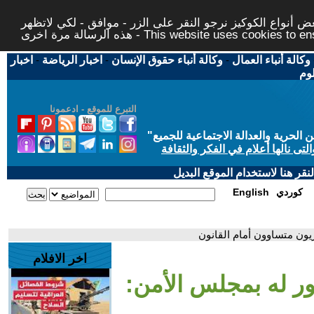
 أنواع الكوكيز نرجو النقر على الزر - موافق - لكي لاتظهر
This website uses cookies to ensure you ge
وكالة أنباء العمال
-
وكالة أنباء حقوق الإنسان
-
اخبار الرياضة
-
اخبار
لوم
التبرع للموقع - ادعمونا
حرية والعدالة الاجتماعية للجميع
"
تى نالها أعلام في الفكر والثقافة
قر هنا لاستخدام الموقع البديل
كوردي
English
يون متساوون أمام القانون
اخر الافلام
ر له بمجلس الأمن: