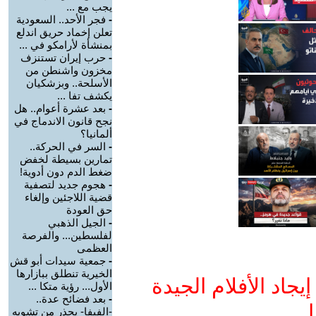
يجب مع ...
-
فجر الأحد.. السعودية
تعلن إخماد حريق اندلع
بمنشأة لأرامكو في ...
-
حرب إيران تستنزف
مخزون واشنطن من
الأسلحة.. وبزشكيان
يكشف تفا ...
-
بعد عشرة أعوام.. هل
نجح قانون الاندماج في
ألمانيا؟
-
السر في الحركة..
تمارين بسيطة لخفض
ضغط الدم دون أدوية!
-
هجوم جديد لتصفية
قضية اللاجئين وإلغاء
حق العودة
-
الجيل الذهبي
لفلسطين... والفرصة
العظمى
-
جمعية سيدات أبو قش
الخيرية تنطلق ببازارها
جاد الأفلام الجيدة
الأول... رؤية متكا ...
-
بعد فضائح عدة..
ا
-الفيفا- يحذر من تشويه