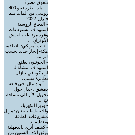
تتفوق مصر؟
-
-بيلد-: طرد نحو 400
روسي من ألمانيا منذ
فبراير 2022
-
الدفاع الروسية:
استهداف مستودعات
وقود مرتبطة بالجيش
الأوكران ...
-
نائب أمريكي: -اتفاقية
مكة- إنجاز جديد يحسب
لترامب
-
الحوثيون يعلنون
استهداف منشأة لـ-
أرامكو- في جازان
بطائرة مسي ...
-
-أبو دانيال- في قلعة
دمشق.. جدل حول
تحويل الأثر إلى مساحة
تج ...
-
وزيرا الكهرباء
والتخطيط يبحثان تمويل
مشروعات الطاقة
وتعظيم ع ...
-
كشف أثري بالدقهلية
يوثق آلاف السنين من