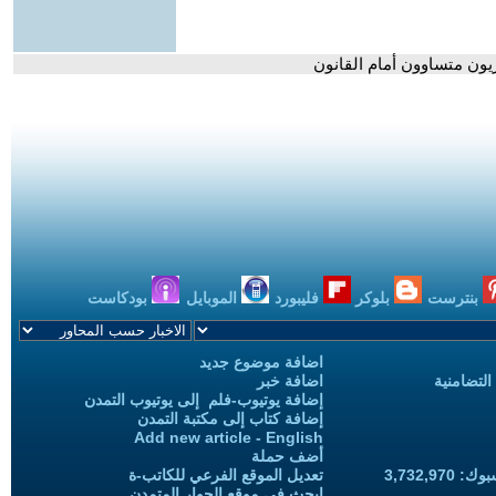
يون متساوون أمام القانون
بنترست
بلوكر
فليبورد
الموبايل
بودكاست
اضافة موضوع جديد
التضامنية
اضافة خبر
إضافة يوتيوب-فلم إلى يوتيوب التمدن
إضافة كتاب إلى مكتبة التمدن
Add new article - English
أضف حملة
3,732,97
تعديل الموقع الفرعي للكاتب-ة
ابحث في موقع الحوار المتمدن