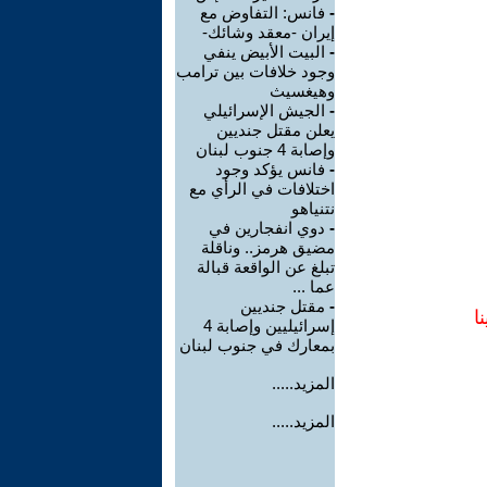
-
فانس: التفاوض مع
إيران -معقد وشائك-
-
البيت الأبيض ينفي
وجود خلافات بين ترامب
وهيغسيث
-
الجيش الإسرائيلي
يعلن مقتل جنديين
وإصابة 4 جنوب لبنان
-
فانس يؤكد وجود
اختلافات في الرأي مع
نتنياهو
-
دوي انفجارين في
مضيق هرمز.. وناقلة
تبلغ عن الواقعة قبالة
عما ...
-
مقتل جنديين
ا
إسرائيليين وإصابة 4
بمعارك في جنوب لبنان
المزيد.....
المزيد.....