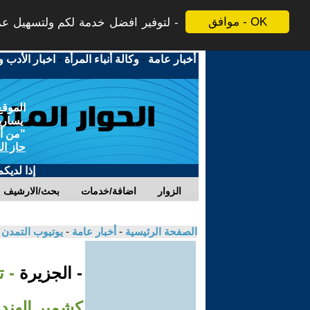
موافق - OK
لتوفير افضل خدمة لكم ولتسهيل عملي
أخبار عامة
-
وكالة أنباء المرأة
-
اخبار الأدب و
الموقع
يسارية
"من أج
حاز ال
إذا لديك
الزوار
اضافة/خدمات
بحث/الارشيف
الصفحة الرئيسية
-
أخبار عامة
-
يوتيوب التمدن
- الجزيرة
- 
كشمير الهندي