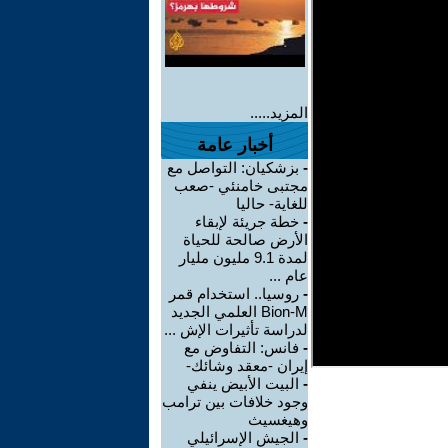
المزيد.....
أخبار عامة
-
بزشكيان: التواصل مع
مجتبى خامنئي -صعب
للغاية- حاليا
-
خطة جريئة لإبقاء
الأرض صالحة للحياة
لمدة 9.1 مليون مليار
عام ...
-
روسيا.. استخدام قمر
Bion-M العلمي الجديد
لدراسة تأثيرات الإش ...
-
فانس: التفاوض مع
إيران -معقد وشائك-
-
البيت الأبيض ينفي
وجود خلافات بين ترامب
وهيغسيث
-
الجيش الإسرائيلي