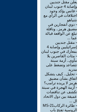
يعلن مقتل جنديين
وإصابة 4 جنوب لبنان
-
فانس يؤكد وجود
اختلافات في الرأي مع
نتنياهو
-
دوي انفجارين في
مضيق هرمز.. وناقلة
تبلغ عن الواقعة قبالة
عما ...
-
مقتل جنديين
إسرائيليين وإصابة 4
بمعارك في جنوب لبنان
-
مئات القاصرين بلا
مأوى.. أزمة سبتة
تتصاعد وتضغط على
مدريد
-
تحليل.. كيف يتشكل
اتفاق بشأن مضيق
هرمز لا يريده ترامب؟
-
أزمة الهجرة في سبتة
تكشف عن تناقضات
عميقة بين دول الاتحاد
ال ...
-
طائرة الركابMS-21
الروسية تفتح باب