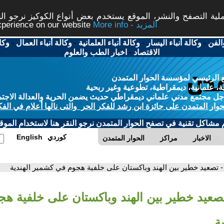
ة التصفح والنشر، الموقع يستخدم بعض أنواع الكوكيز نرجو النق
More info - المزيد
experience on our website
الفن
-
وكالة أنباء اليسار
-
وكالة أنباء العلمانية
-
وكالة أنباء العمال
-
وكا
الاقتصاد
-
اخبار الطب والعلوم
 الرئيسي لمؤسسة الحوار المتمدن
، علمانية، ديمقراطية، تطوعية وغير ربحية
ل مجتمع مدني علماني ديمقراطي حديث يضمن الحرية والعدالة الاجتم
حوار المتمدن على جائزة ابن رشد للفكر الحر والتى نالها أعلام في الفك
م مشاكل تقنية في تصفح الحوار المتمدن نرجو النقر هنا لاستخدام الموقع
كوردي
English
الاخبار
مراكز
الحوار المتمدن
- تصعيد خطير بين الهند وباكستان على خلفية هجوم في كشمير الهندية
تصعيد خطير بين الهند وباكستان على خلفية ه
ة