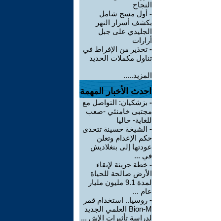
النجاح
-
أول مسح شامل
يكشف أسرار النهر
الجليدي على جبل
أرارات
-
تحذير من الإفراط في
تناول مكملات الحديد
المزيد.....
احدث الأخبار المهمة
-
بزشكيان: التواصل مع
مجتبى خامنئي -صعب
للغاية- حاليا
-
الشيخة حسينة تتحدى
حكم الإعدام وتعلن
عودتها إلى بنغلاديش
في ...
-
خطة جريئة لإبقاء
الأرض صالحة للحياة
لمدة 9.1 مليون مليار
عام ...
-
روسيا.. استخدام قمر
Bion-M العلمي الجديد
لدراسة تأثيرات الإش ...