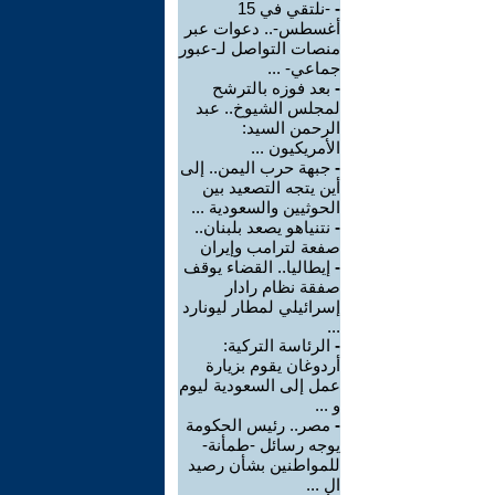
-
-نلتقي في 15
أغسطس-.. دعوات عبر
منصات التواصل لـ-عبور
جماعي- ...
-
بعد فوزه بالترشح
لمجلس الشيوخ.. عبد
الرحمن السيد:
الأمريكيون ...
-
جبهة حرب اليمن.. إلى
أين يتجه التصعيد بين
الحوثيين والسعودية ...
-
نتنياهو يصعد بلبنان..
صفعة لترامب وإيران
-
إيطاليا.. القضاء يوقف
صفقة نظام رادار
إسرائيلي لمطار ليونارد
...
-
الرئاسة التركية:
أردوغان يقوم بزيارة
عمل إلى السعودية ليوم
و ...
-
مصر.. رئيس الحكومة
يوجه رسائل -طمأنة-
للمواطنين بشأن رصيد
ال ...