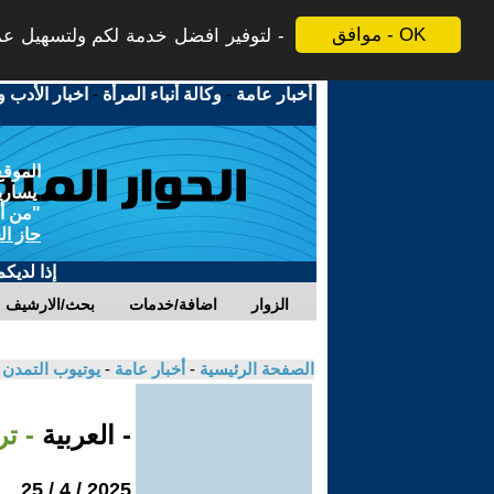
موافق - OK
لتوفير افضل خدمة لكم ولتسهيل عملي
أخبار عامة
-
وكالة أنباء المرأة
-
اخبار الأدب و
الموقع
يسارية
"من أج
حاز ال
إذا لديك
الزوار
اضافة/خدمات
بحث/الارشيف
الصفحة الرئيسية
-
أخبار عامة
-
يوتيوب التمدن
- العربية
- ت
2025 / 4 / 25