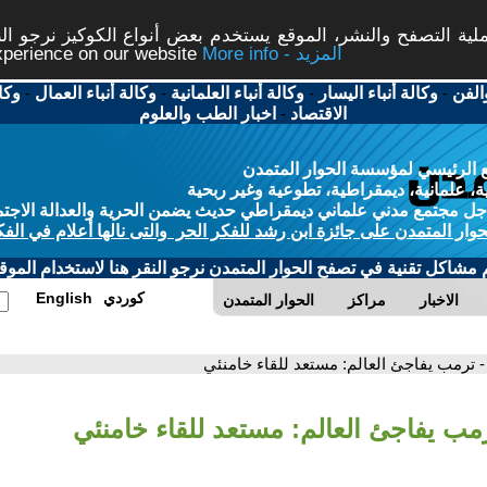
ة التصفح والنشر، الموقع يستخدم بعض أنواع الكوكيز نرجو النق
More info - المزيد
experience on our website
الفن
-
وكالة أنباء اليسار
-
وكالة أنباء العلمانية
-
وكالة أنباء العمال
-
وكا
الاقتصاد
-
اخبار الطب والعلوم
 الرئيسي لمؤسسة الحوار المتمدن
، علمانية، ديمقراطية، تطوعية وغير ربحية
ل مجتمع مدني علماني ديمقراطي حديث يضمن الحرية والعدالة الاجتم
حوار المتمدن على جائزة ابن رشد للفكر الحر والتى نالها أعلام في الفك
م مشاكل تقنية في تصفح الحوار المتمدن نرجو النقر هنا لاستخدام الموقع
كوردي
English
الاخبار
مراكز
الحوار المتمدن
- ترمب يفاجئ العالم: مستعد للقاء خامنئي
رمب يفاجئ العالم: مستعد للقاء خامنئي