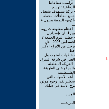
-
ترامب: صناعاتنا
الدفاعية تتوسع
-
تركيا تستهدف تشغيل
جميع مفاعلات محطة
-أكويو- النووية بحلول ع
...
-
اختتام مفاوضات روما
بين لبنان وإسرائيل
-
حظك اليوم الجمعة 7
اغسطس 2026.. هل
برجك من الأبراج الأكثر
حظ ...
-
خطوات لمنع دخول
ا
الغبار في شرفة المنزل
-
الفريكة المفلفلة
بالدجاج على الطريقة
الفلسطينية
-
أهم الأسباب التي
تجعلك تقدر وجود مولود
برج الأسد في حياتك
المزيد.....
المزيد.....