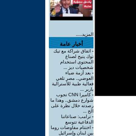
المزيد.....
أخبار عامة
-
اتفاق شراكة مع تيك
توك يتيح لصناع
المحتوى استخدام
شخصيات ديز ...
-
بعد أزمة ضياء
العوضي.. مصر تلغي
فعالية طبية للأسترالية
باربر ...
-
كاميرا CNN تجوب
شوارع دمشق.. وهذا ما
رصدته خلال نظرة على
الح ...
-
ترامب: صناعاتنا
الدفاعية تتوسع
-
اختتام مفاوضات روما
بين لبنان وإسرائيل