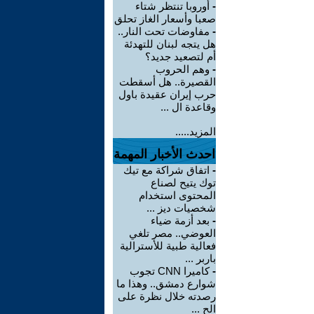
-
أوروبا تنتظر شتاء
صعبا وأسعار الغاز تحلق
-
مفاوضات تحت النار..
هل يتجه لبنان للتهدئة
أم لتصعيد جديد؟
-
وهم الحروب
القصيرة.. هل أسقطت
حرب إيران عقيدة باول
وقاعدة ال ...
المزيد.....
احدث الأخبار المهمة
-
اتفاق شراكة مع تيك
توك يتيح لصناع
المحتوى استخدام
شخصيات ديز ...
-
بعد أزمة ضياء
العوضي.. مصر تلغي
فعالية طبية للأسترالية
باربر ...
-
كاميرا CNN تجوب
شوارع دمشق.. وهذا ما
رصدته خلال نظرة على
الح ...