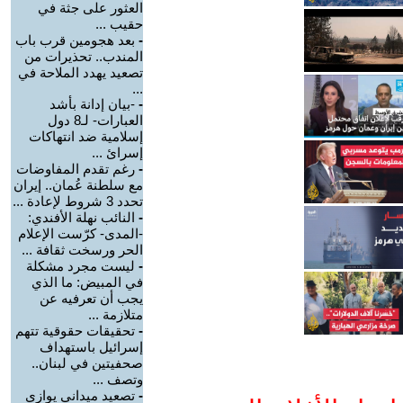
العثور على جثة في
حقيب ...
-
بعد هجومين قرب باب
المندب.. تحذيرات من
تصعيد يهدد الملاحة في
...
-
-بيان إدانة بأشد
العبارات- لـ8 دول
إسلامية ضد انتهاكات
إسرائ ...
-
رغم تقدم المفاوضات
مع سلطنة عُمان.. إيران
تحدد 3 شروط لإعادة ...
-
النائب نهلة الأفندي:
-المدى- كرّست الإعلام
الحر ورسخت ثقافة ...
-
ليست مجرد مشكلة
في المبيض: ما الذي
يجب أن تعرفيه عن
متلازمة ...
-
تحقيقات حقوقية تتهم
إسرائيل باستهداف
صحفيتين في لبنان..
وتصف ...
-
تصعيد ميداني يوازي