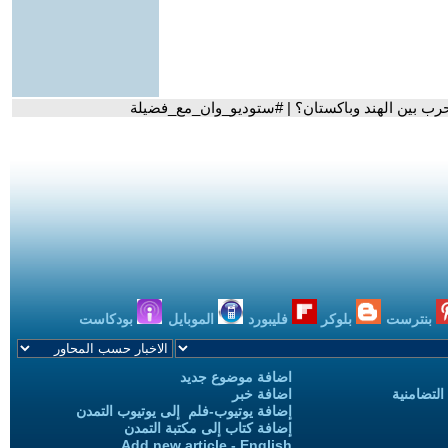
لحرب بين الهند وباكستان؟ | #ستوديو_وان_مع_فضيلة
بنترست
بلوكر
فليبورد
الموبايل
بودكاست
اضافة موضوع جديد
التضامنية
اضافة خبر
إضافة يوتيوب-فلم إلى يوتيوب التمدن
إضافة كتاب إلى مكتبة التمدن
Add new article - English