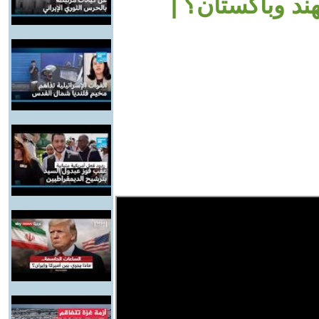
ند وباكستان؟ |