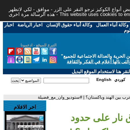
 أنواع الكوكيز نرجو النقر على الزر - موافق - لكي لاتظهر
This website uses cookies to ensure you ge
وكالة أنباء العمال
-
وكالة أنباء حقوق الإنسان
-
اخبار الرياضة
-
اخبار
لوم
التبرع للموقع - ادعمونا
حرية والعدالة الاجتماعية للجميع
"
تى نالها أعلام في الفكر والثقافة
قر هنا لاستخدام الموقع البديل
كوردي
English
لحرب بين الهند وباكستان؟ | #ستوديو_وان_مع_فضيلة
اخر الافلام
ق نار على حدود