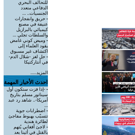
للتحالف البحري
الدفاعي متعدد
الجنسيات.. ...
-
حريق وانفجارات
عنيفة في مصنع
كيميائي بالبرازيل
والسلطات تجلي ...
-
وميض كوني غامض
يقود العلماء إلى
اكتشاف غير مسبوق
-
حل لغز -شلال الدم-
في أنتاركتيكا
المزيد.....
احدث الأخبار المهمة
-
-إذا فزت ستكون أول
سيناتور مسلم بتاريخ
أمريكا-.. شاهد رد عبد
...
-
اضطرابات جوية
تتسبّب بهبوط مفاجئ
لطائرة هندية
-
لاجئ أفغاني يُتهم
بالقتل في أثينا بعد