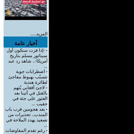
المزيد.....
أخبار عامة
-
-إذا فزت ستكون أول
سيناتور مسلم بتاريخ
أمريكا-.. شاهد رد عبد
...
-
اضطرابات جوية
تتسبّب بهبوط مفاجئ
لطائرة هندية
-
لاجئ أفغاني يُتهم
بالقتل في أثينا بعد
العثور على جثة في
حقيب ...
-
بعد هجومين قرب باب
المندب.. تحذيرات من
تصعيد يهدد الملاحة في
...
-
رغم تقدم المفاوضات