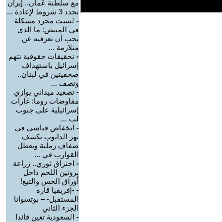
مع سلطنة عُمان.. إيران
تحدد 3 شروط لإعادة ...
-
ليست مجرد مشكلة
في المبيض: ما الذي
يجب أن تعرفيه عن
متلازمة ...
-
تحقيقات حقوقية تتهم
إسرائيل باستهداف
صحفيتين في لبنان..
وتصف ...
-
تصعيد ميداني يوازي
مفاوضات روما: غارات
إسرائيلية على جنوب
لب ...
-
انخفاض قياسي في
نهر الدانوب يكشف
ضفاف رملية ويعطل
القوارب في ...
-
اختراق ثوري.. زراعة
بروتين اللحم داخل
أوراق الخس والتبغ!
-
-إفريقيا قارة
المستقبل- – بوتسوانا
الجزء الثاني
-
السعودية تعين قائدا