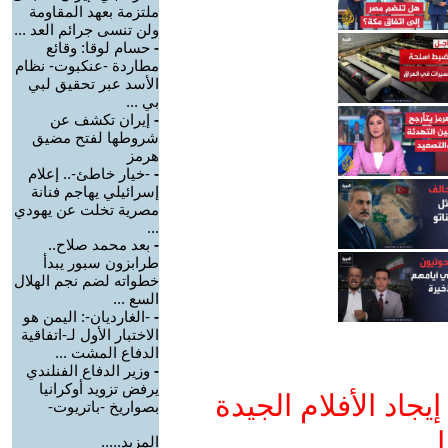
ملتزمة بعهد المقاومة
ولن تنسى جرائم العد ...
-
حسام لوقا: وقائع
مطاردة -عنكبوت- نظام
الأسد عبر تحقيق لبي
بي ...
-
إيران تكشف عن
شروطها لفتح مضيق
هرمز
-
-خيار خاطئ-.. إعلام
إسرائيلي يهاجم فنانة
مصرية تخلت عن يهودي
...
-
بعد محمد صلاح..
طرابزون سبور يبدأ
خطواته لضم نجم الهلال
السع ...
-
-الغارديان-: اليمن هو
الاختبار الأول لـ-اتفاقية
الدفاع المشت ...
-
وزير الدفاع الفنلندي
يرفض تزويد أوكرانيا
جاد الأفلام الجيدة
بصواريخ -باتريوت-
ا
المزيد.....