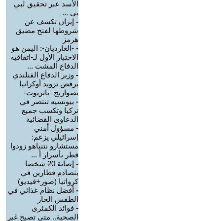
الأسد عبر تحقيق لبي
بي ...
-
إيران تكشف عن
شروطها لفتح مضيق
هرمز
-
-الغارديان-: اليمن هو
الاختبار الأول لـ-اتفاقية
الدفاع المشت ...
-
وزير الدفاع الفنلندي
يرفض تزويد أوكرانيا
بصواريخ -باتريوت-
-
بيونسيه تنتصر في
تركيا وتكسب جميع
الدعاوى القضائية
-
مسؤول أمني
إسرائيلي يزعم:
مستشارو نتنياهو زودوا
قطر بأسرار أ ...
-
إصابة 20 شخصا
بتصادم قطارين في
كرواتيا (صور+فيديو)
-
أفضل نظام غذائي في
الطقس الحار
-
فوائد الكمثرى
الصحية.. متى تصبح غير