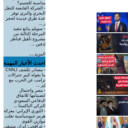
مناسبة للجسم؟
-
الشركة القابضة للنقل
البحري والبري توفر
عدة طرق جديدة لحجز
ر ...
-
سويلم يتابع تنفيذ
المرحلة الثالثة من
مشروع تأهيل قناطر
إدفين ...
المزيد.....
احدث الأخبار المهمة
-
مصادر تكشف لـCNN
ما يقوله كبير جنرالات
ترامب عن الحرب مع
إير ...
-
مصر واحتمال
انضمامها للاتفاق
الدفاعي السعودي
التركي الباكستا ...
-
الثوري الإيراني: معركة
هرمز جيوسياسية تقلب
موازين القوى
-
عراقجي: إيران ستبقى