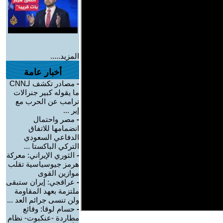
المزيد.....
أخبار عامة
-
مصادر تكشف لـCNN
ما يقوله كبير جنرالات
ترامب عن الحرب مع
إير ...
-
مصر واحتمال
انضمامها للاتفاق
الدفاعي السعودي
التركي الباكستا ...
-
الثوري الإيراني: معركة
هرمز جيوسياسية تقلب
موازين القوى
-
عراقجي: إيران ستبقى
ملتزمة بعهد المقاومة
ولن تنسى جرائم العد ...
-
حسام لوقا: وقائع
مطاردة -عنكبوت- نظام