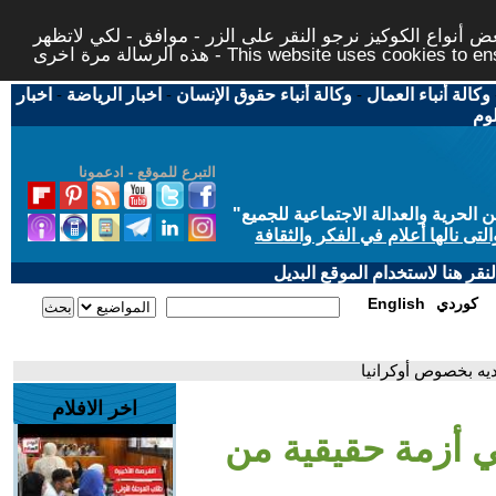
 أنواع الكوكيز نرجو النقر على الزر - موافق - لكي لاتظهر
This website uses cookies to ensure you ge
وكالة أنباء العمال
-
وكالة أنباء حقوق الإنسان
-
اخبار الرياضة
-
اخبار
لوم
التبرع للموقع - ادعمونا
حرية والعدالة الاجتماعية للجميع
"
تى نالها أعلام في الفكر والثقافة
قر هنا لاستخدام الموقع البديل
كوردي
English
ديه بخصوص أوكرانيا
اخر الافلام
ي أزمة حقيقية من