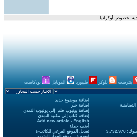
ديه بخصوص أوكرانيا
بنترست
بلوكر
فليبورد
الموبايل
بودكاست
اضافة موضوع جديد
التضامنية
اضافة خبر
إضافة يوتيوب-فلم إلى يوتيوب التمدن
إضافة كتاب إلى مكتبة التمدن
Add new article - English
أضف حملة
3,732,97
تعديل الموقع الفرعي للكاتب-ة
ابحث في موقع الحوار المتمدن