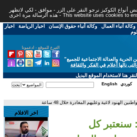
 أنواع الكوكيز نرجو النقر على الزر - موافق - لكي لاتظهر
This website uses cookies to ensure you ge
وكالة أنباء العمال
-
وكالة أنباء حقوق الإنسان
-
اخبار الرياضة
-
اخبار
لوم
التبرع للموقع - ادعمونا
حرية والعدالة الاجتماعية للجميع
"
تى نالها أعلام في الفكر والثقافة
قر هنا لاستخدام الموقع البديل
كوردي
English
ين الهنود لاغية وعليهم المغادرة خلال 48 ساعة
اخر الافلام
: سنعتبر كل