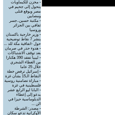
-
مخزن للكيماويات
يتحول إلى جحيم في
مصر ويوقع قتلى
ومصابين
-
مكتبة حسين..جسر
ثفافي بين الجزائر
وروسيا
-
وزير خارجية باكستان
ينشر 7 نقاط توضيحية
حول -اتفاقية مكة للد ...
-
هدوء حذر في صرمان
بعد توقف الاشتباكات
-
ليبيا تفقد 390 هكتارا
من الغطاء الشجري
خلال 25 عاما
-
إسرائيل ترفض خطة
النقاط الـ15 بشأن غزة
-
مباراة تضامنية روسية
فلسطينية في غزة
-
البابا ليو الرابع عشر
يدعو إلى إعطاء
الدبلوماسية حيزا في
الن ...
-
مصدر: الشرطة
الأوكرانية تدعو سكان