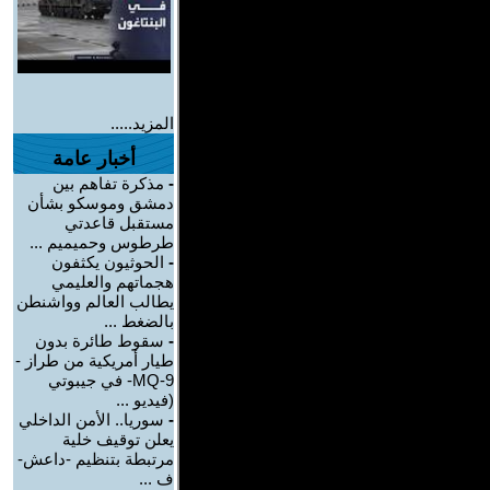
المزيد.....
أخبار عامة
-
مذكرة تفاهم بين
دمشق وموسكو بشأن
مستقبل قاعدتي
طرطوس وحميميم ...
-
الحوثيون يكثفون
هجماتهم والعليمي
يطالب العالم وواشنطن
بالضغط ...
-
سقوط طائرة بدون
طيار أمريكية من طراز -
MQ-9- في جيبوتي
(فيديو ...
-
سوريا.. الأمن الداخلي
يعلن توقيف خلية
مرتبطة بتنظيم -داعش-
ف ...