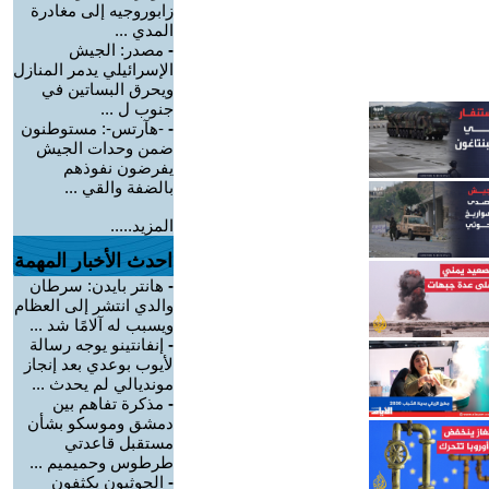
زابوروجيه إلى مغادرة
المدي ...
-
مصدر: الجيش
الإسرائيلي يدمر المنازل
ويحرق البساتين في
جنوب ل ...
-
-هآرتس-: مستوطنون
ضمن وحدات الجيش
يفرضون نفوذهم
بالضفة والقي ...
المزيد.....
احدث الأخبار المهمة
-
هانتر بايدن: سرطان
والدي انتشر إلى العظام
ويسبب له آلامًا شد ...
-
إنفانتينو يوجه رسالة
لأيوب بوعدي بعد إنجاز
مونديالي لم يحدث ...
-
مذكرة تفاهم بين
دمشق وموسكو بشأن
مستقبل قاعدتي
طرطوس وحميميم ...
-
الحوثيون يكثفون