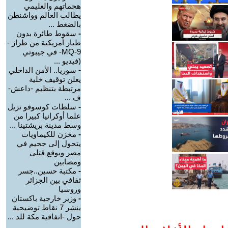
هجماتهم والعليمي
يطالب العالم وواشنطن
بالضغط ...
-
سقوط طائرة بدون
طيار أمريكية من طراز -
MQ-9- في جيبوتي
(فيديو ...
-
سوريا.. الأمن الداخلي
يعلن توقيف خلية
مرتبطة بتنظيم -داعش-
ف ...
-
سلطات كوسوفو تزيل
علما أوكرانيا كبيرا من
وسط مدينة بريشتينا ...
-
مخزن للكيماويات
يتحول إلى جحيم في
مصر ويوقع قتلى
ومصابين
-
مكتبة حسين..جسر
ثفافي بين الجزائر
وروسيا
-
وزير خارجية باكستان
ينشر 7 نقاط توضيحية
حول -اتفاقية مكة للد ...