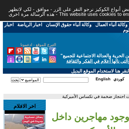
 أنواع الكوكيز نرجو النقر على الزر - موافق - لكي لاتظهر
This website uses cookies to ensure you ge
وكالة أنباء العمال
-
وكالة أنباء حقوق الإنسان
-
اخبار الرياضة
-
اخبار
لوم
التبرع للموقع - ادعمونا
حرية والعدالة الاجتماعية للجميع
"
تى نالها أعلام في الفكر والثقافة
قر هنا لاستخدام الموقع البديل
كوردي
English
ت احتجاز ضخمة في تكساس الأميركية
اخر الافلام
وجود مهاجرين داخل