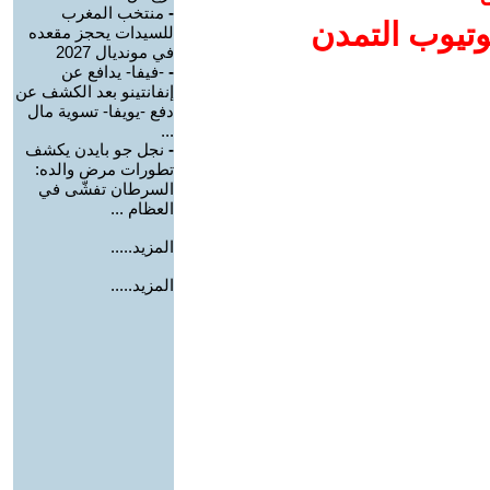
-
منتخب المغرب
وتيوب التمدن
للسيدات يحجز مقعده
في مونديال 2027
-
-فيفا- يدافع عن
إنفانتينو بعد الكشف عن
دفع -يويفا- تسوية مال
...
-
نجل جو بايدن يكشف
تطورات مرض والده:
السرطان تفشّى في
العظام ...
المزيد.....
المزيد.....