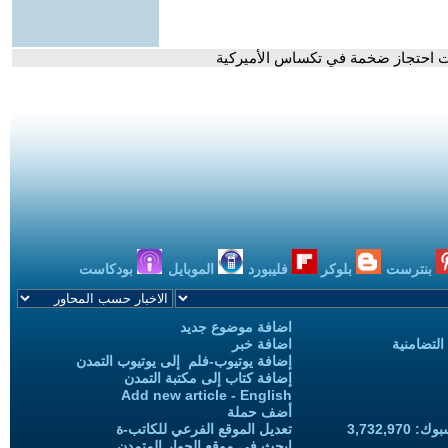
ت احتجاز ضخمة في تكساس الأميركية
بنترست
بلوكر
فليبورد
الموبايل
بودكاست
اضافة موضوع جديد
التضامنية
اضافة خبر
إضافة يوتيوب-فلم إلى يوتيوب التمدن
إضافة كتاب إلى مكتبة التمدن
Add new article - English
أضف حملة
3,732,97
تعديل الموقع الفرعي للكاتب-ة
ابحث في موقع الحوار المتمدن