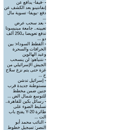
-
-فيفا- يدافع عن
إنفانتينو بعد الكشف عن
دفع -يويفا- تسوية مال
...
-
بعد سحب عرض
تعيينه.. جامعة مينيسوتا
تدفع تعويضا بـ250 ألف
دو ...
-
القطط السوداء: بين
الخرافات والسحرة
وعيد الهالوين
-
نتنياهو: لن ينسحب
الجيش الإسرائيلي من
غزة حتى يتم نزع سلاح
ح ...
-
إسرائيل تدشن
مستوطنة جديدة قرب
جنين ضمن مخطط
للتوسع شمال الض ...
-
رسائل بكين للقاهرة..
تسليط الضوء على
طائرة Y-20 يفتح باب
الت ...
-
النائب محمد أبو
النصر: تسجيل خطوط