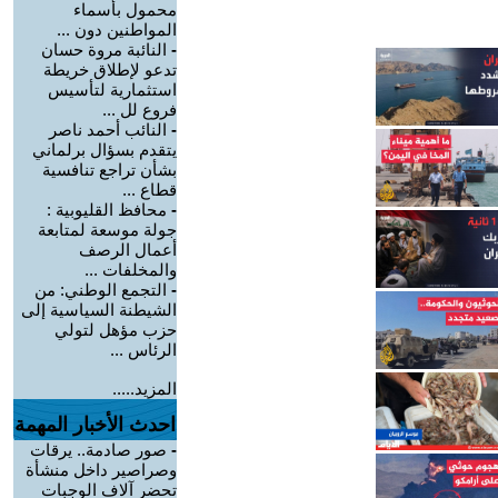
محمول بأسماء
المواطنين دون ...
-
النائبة مروة حسان
تدعو لإطلاق خريطة
استثمارية لتأسيس
فروع لل ...
-
النائب أحمد ناصر
يتقدم بسؤال برلماني
بشأن تراجع تنافسية
قطاع ...
-
محافظ القليوبية :
جولة موسعة لمتابعة
أعمال الرصف
والمخلفات ...
-
التجمع الوطني: من
الشيطنة السياسية إلى
حزب مؤهل لتولي
الرئاس ...
المزيد.....
احدث الأخبار المهمة
-
صور صادمة.. يرقات
وصراصير داخل منشأة
تحضر آلاف الوجبات