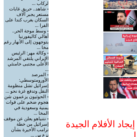
لركاب ...
-
شاهد.. حريق غابات
مستعر يجبر آلاف
السكان بغرب كندا على
الفرا ...
-
وسط موجة الحر..
أهالي كاليفورنيا
يتوجهون إلى الأنهار رغم
مخا ...
-
وكالة مهر: الرئيس
الإيراني يلتقي المرشد
الأعلى مجتبى خامنئي
...
-
المرصد
الأورومتوسطي:
إسرائيل تشل منظومة
النقل وتدفع غزة نحو ...
-
الحوثيون يزعمون شن
هجوم ضخم على قوات
يمنية وسعودية في
المخا ...
-
نتنياهو يعلن عن موقف
جاد الأفلام الجيدة
إسرائيل من خطة
ترامب الأخيرة بشأن
ا
نزع س ...