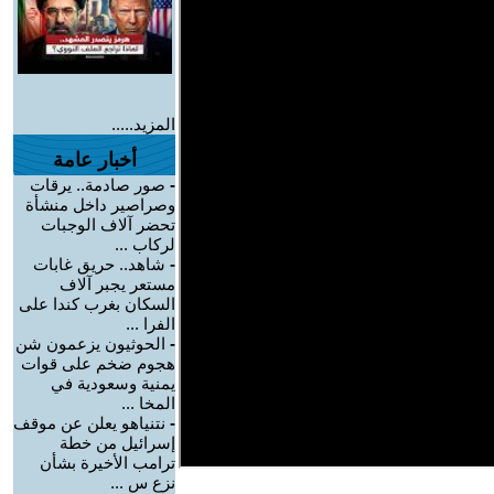
المزيد.....
أخبار عامة
-
صور صادمة.. يرقات
وصراصير داخل منشأة
تحضر آلاف الوجبات
لركاب ...
-
شاهد.. حريق غابات
مستعر يجبر آلاف
السكان بغرب كندا على
الفرا ...
-
الحوثيون يزعمون شن
هجوم ضخم على قوات
يمنية وسعودية في
المخا ...
-
نتنياهو يعلن عن موقف
إسرائيل من خطة
ترامب الأخيرة بشأن
نزع س ...