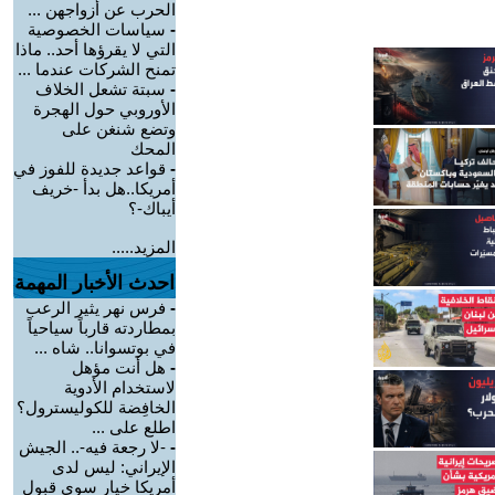
الحرب عن أزواجهن ...
-
سياسات الخصوصية
التي لا يقرؤها أحد.. ماذا
تمنح الشركات عندما ...
-
سبتة تشعل الخلاف
الأوروبي حول الهجرة
وتضع شنغن على
المحك
-
قواعد جديدة للفوز في
أمريكا..هل بدأ -خريف
أيباك-؟
المزيد.....
احدث الأخبار المهمة
-
فرس نهر يثير الرعب
بمطاردته قارباً سياحياً
في بوتسوانا.. شاه ...
-
هل أنت مؤهل
لاستخدام الأدوية
الخافِضة للكوليسترول؟
اطلع على ...
-
-لا رجعة فيه-.. الجيش
الإيراني: ليس لدى
أمريكا خيار سوى قبول