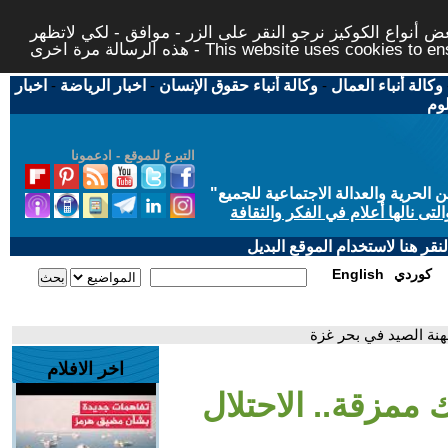
 أنواع الكوكيز نرجو النقر على الزر - موافق - لكي لاتظهر
This website uses cookies to ensure you ge
وكالة أنباء العمال
-
وكالة أنباء حقوق الإنسان
-
اخبار الرياضة
-
اخبار
لوم
التبرع للموقع - ادعمونا
حرية والعدالة الاجتماعية للجميع
"
تى نالها أعلام في الفكر والثقافة
قر هنا لاستخدام الموقع البديل
كوردي
English
هنة الصيد في بحر غزة
اخر الافلام
ممزقة.. الاحتلال