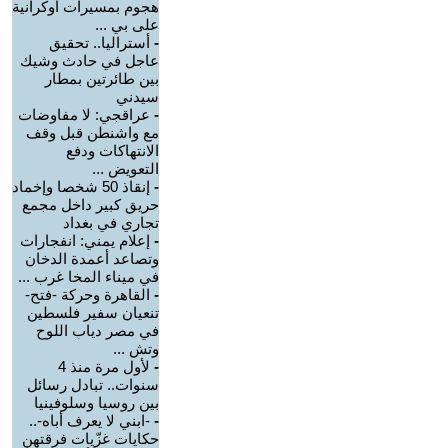
هجوم بمسيرات أوكرانية
على بي ...
-
أستراليا.. تحقيق
عاجل في حادث وشيك
بين طائرتين بمطار
سيدني
-
عراقجي: لا مفاوضات
مع واشنطن قبل وقف
الانتهاكات ودفع
التعويض ...
-
إنقاذ 50 شخصا وإخماد
حريق كبير داخل مجمع
تجاري في بغداد
-
إعلام يمني: انفجارات
وتصاعد أعمدة الدخان
في ميناء المخا غرب ...
-
القاهرة وحركة -فتح-
تنعيان سفير فلسطين
في مصر دياب اللوح
وتش ...
-
لأول مرة منذ 4
سنوات.. تبادل رسائل
بين روسيا وسلوفينيا
-
-ابني لا يعرف أباه-..
حكايات غزّيات فرقتهن