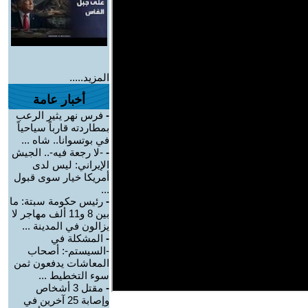
المزيد.....
أخبار عامة
-
فرس نهر يثير الرعب
بمطاردته قارباً سياحياً
في بوتسوانا.. شاه ...
-
-لا رجعة فيه-.. الجيش
الإيراني: ليس لدى
أمريكا خيار سوى قبول
...
-
رئيس حكومة سبتة: ما
بين 8 و11 ألف مهاجر لا
يزالون في المدينة ...
-
المشكلة في
-السيستم-: أصحاب
المعاشات يدفعون ثمن
سوء التخطيط ...
-
مقتل 3 أشخاص
وإصابة 25 آخرين في