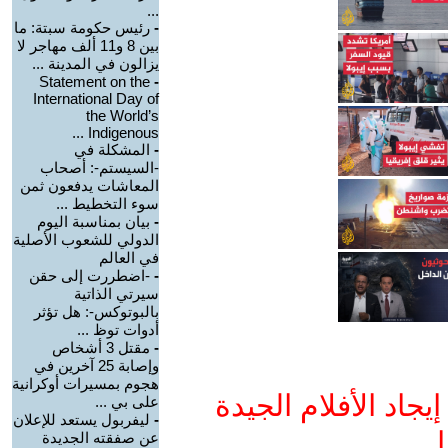
...
-
رئيس حكومة سبتة: ما
بين 8 و11 ألف مهاجر لا
يزالون في المدينة ...
Statement on the
-
International Day of
the World’s
Indigenous ...
-
المشكلة في
-السيستم-: أصحاب
المعاشات يدفعون ثمن
سوء التخطيط ...
-
بيان بمناسبة اليوم
الدولي للشعوب الأصلية
في العالم
-
-اضطررت إلى حقن
سيرتي الذاتية
بالبوتوكس-: هل تؤثر
أدوات توظ ...
-
مقتل 3 أشخاص
وإصابة 25 آخرين في
هجوم بمسيرات أوكرانية
جاد الأفلام الجيدة
على بي ...
-
ليفربول يستعد للإعلان
ا
عن صفقته الجديدة