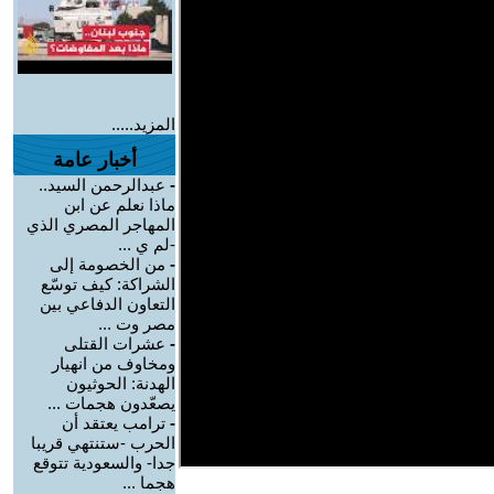
المزيد.....
أخبار عامة
-
عبدالرحمن السيد..
ماذا نعلم عن ابن
المهاجر المصري الذي
-لم ي ...
-
من الخصومة إلى
الشراكة: كيف توسّع
التعاون الدفاعي بين
مصر وت ...
-
عشرات القتلى
ومخاوف من انهيار
الهدنة: الحوثيون
يصعّدون هجمات ...
-
ترامب يعتقد أن
الحرب -ستنتهي قريبا
جدا- والسعودية تتوقع
هجما ...