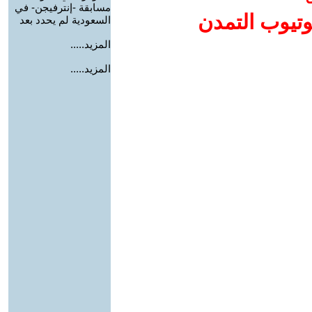
مسابقة -إنترفيجن- في
وتيوب التمدن
السعودية لم يحدد بعد
المزيد.....
المزيد.....