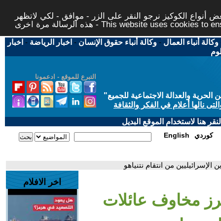
 أنواع الكوكيز نرجو النقر على الزر - موافق - لكي لاتظهر
This website uses cookies to ensure you ge
وكالة أنباء العمال
-
وكالة أنباء حقوق الإنسان
-
اخبار الرياضة
-
اخبار
لوم
التبرع للموقع - ادعمونا
حرية والعدالة الاجتماعية للجميع
"
تى نالها أعلام في الفكر والثقافة
قر هنا لاستخدام الموقع البديل
كوردي
English
 الإسرائيليين من انتقام نتنياهو
اخر الافلام
يبرز مخاوف عائلات