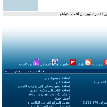
 الإسرائيليين من انتقام نتنياهو
بنترست
بلوكر
فليبورد
الموبايل
بودكاست
اضافة موضوع جديد
التضامنية
اضافة خبر
إضافة يوتيوب-فلم إلى يوتيوب التمدن
إضافة كتاب إلى مكتبة التمدن
Add new article - English
أضف حملة
3,732,97
تعديل الموقع الفرعي للكاتب-ة
ابحث في موقع الحوار المتمدن