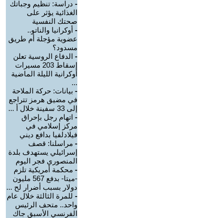
-
دراسة: تنظيم وجباتك
الغذائية يؤثر على
صحتك النفسية
-
أوكرانيا والناتو..
عضوية مؤجلة أم طريق
مسدود؟
-
الدفاع الروسية تعلن
إسقاط 203 مسيرات
أوكرانية الليلة الماضية
...
-
بيانات: حركة الملاحة
في مضيق هرمز تتراجع
إلى 33 سفينة خلال أ ...
-
اتهام رجل بإحراق
مركز إسلامي في
فيلادلفيا بدافع ديني
-
مراسلنا: قصف
إسرائيلي يستهدف بلدة
المنصوري فجر اليوم
-
محكمة أمريكية تلزم
-ميتا- بدفع 567 مليون
دولار بسبب أضرار لح ...
-
للمرة الثالثة خلال عام
واحد.. متحف الرئيس
الفرنسي الأسبق جاك