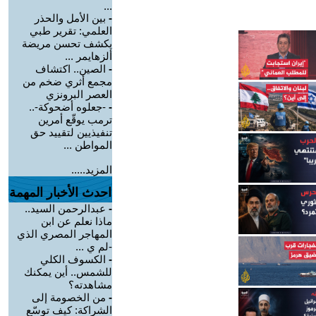
...
-
بين الأمل والحذر
العلمي: تقرير طبي
يكشف تحسن مريضة
ألزهايمر ...
-
الصين.. اكتشاف
مجمع أثري ضخم من
العصر البرونزي
-
-جعلوه أضحوكة-..
ترمب يوقّع أمرين
تنفيذيين لتقييد حق
المواطن ...
المزيد.....
احدث الأخبار المهمة
-
عبدالرحمن السيد..
ماذا نعلم عن ابن
المهاجر المصري الذي
-لم ي ...
-
الكسوف الكلي
للشمس.. أين يمكنك
مشاهدته؟
-
من الخصومة إلى
الشراكة: كيف توسّع