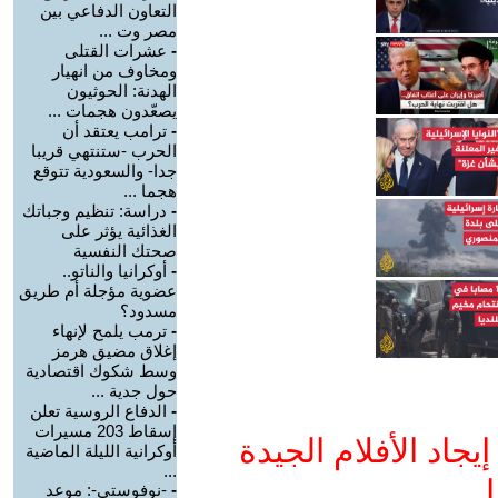
التعاون الدفاعي بين
مصر وت ...
-
عشرات القتلى
ومخاوف من انهيار
الهدنة: الحوثيون
يصعّدون هجمات ...
-
ترامب يعتقد أن
الحرب -ستنتهي قريبا
جدا- والسعودية تتوقع
هجما ...
-
دراسة: تنظيم وجباتك
الغذائية يؤثر على
صحتك النفسية
-
أوكرانيا والناتو..
عضوية مؤجلة أم طريق
مسدود؟
-
ترمب يلمح لإنهاء
إغلاق مضيق هرمز
وسط شكوك اقتصادية
حول جدية ...
-
الدفاع الروسية تعلن
إسقاط 203 مسيرات
جاد الأفلام الجيدة
أوكرانية الليلة الماضية
...
ا
-
-نوفوستي-: موعد