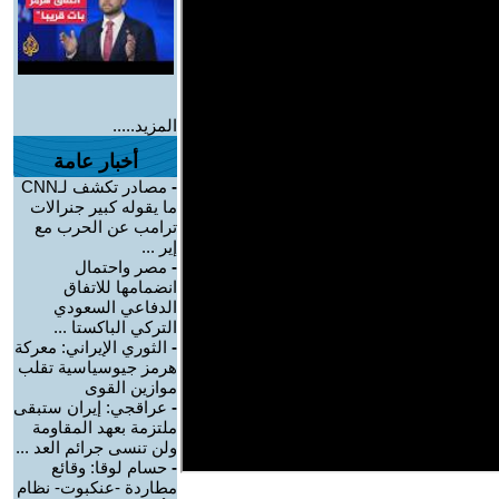
المزيد.....
أخبار عامة
-
مصادر تكشف لـCNN
ما يقوله كبير جنرالات
ترامب عن الحرب مع
إير ...
-
مصر واحتمال
انضمامها للاتفاق
الدفاعي السعودي
التركي الباكستا ...
-
الثوري الإيراني: معركة
هرمز جيوسياسية تقلب
موازين القوى
-
عراقجي: إيران ستبقى
ملتزمة بعهد المقاومة
ولن تنسى جرائم العد ...
-
حسام لوقا: وقائع
مطاردة -عنكبوت- نظام