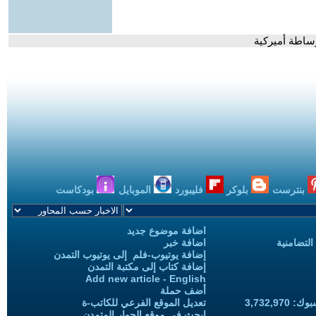
ساطة أميركية
بنترست
بلوكر
فليبورد
الموبايل
بودكاست
اضافة موضوع جديد
التضامنية
اضافة خبر
إضافة يوتيوب-فلم إلى يوتيوب التمدن
إضافة كتاب إلى مكتبة التمدن
Add new article - English
أضف حملة
3,732,97
تعديل الموقع الفرعي للكاتب-ة
ابحث في موقع الحوار المتمدن