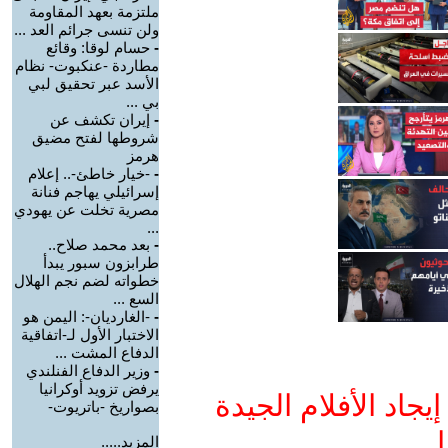
ملتزمة بعهد المقاومة
ولن تنسى جرائم العد ...
-
حسام لوقا: وقائع
مطاردة -عنكبوت- نظام
الأسد عبر تحقيق لبي
بي ...
-
إيران تكشف عن
شروطها لفتح مضيق
هرمز
-
-خيار خاطئ-.. إعلام
إسرائيلي يهاجم فنانة
مصرية تخلت عن يهودي
...
-
بعد محمد صلاح..
طرابزون سبور يبدأ
خطواته لضم نجم الهلال
السع ...
-
-الغارديان-: اليمن هو
الاختبار الأول لـ-اتفاقية
الدفاع المشت ...
-
وزير الدفاع الفنلندي
يرفض تزويد أوكرانيا
جاد الأفلام الجيدة
بصواريخ -باتريوت-
ا
المزيد.....