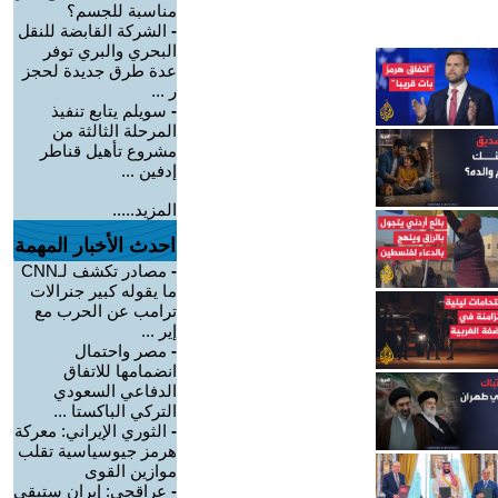
مناسبة للجسم؟
-
الشركة القابضة للنقل
البحري والبري توفر
عدة طرق جديدة لحجز
ر ...
-
سويلم يتابع تنفيذ
المرحلة الثالثة من
مشروع تأهيل قناطر
إدفين ...
المزيد.....
احدث الأخبار المهمة
-
مصادر تكشف لـCNN
ما يقوله كبير جنرالات
ترامب عن الحرب مع
إير ...
-
مصر واحتمال
انضمامها للاتفاق
الدفاعي السعودي
التركي الباكستا ...
-
الثوري الإيراني: معركة
هرمز جيوسياسية تقلب
موازين القوى
-
عراقجي: إيران ستبقى