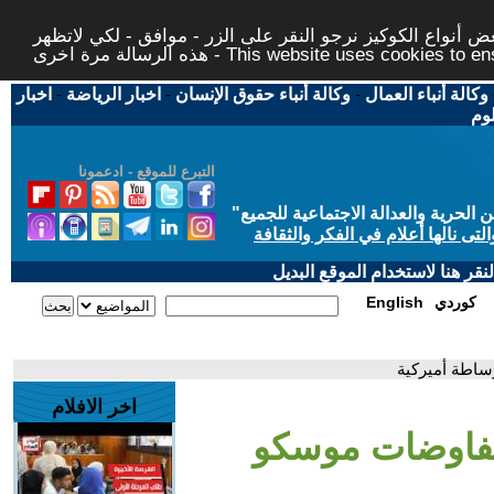
 أنواع الكوكيز نرجو النقر على الزر - موافق - لكي لاتظهر
This website uses cookies to ensure you ge
وكالة أنباء العمال
-
وكالة أنباء حقوق الإنسان
-
اخبار الرياضة
-
اخبار
لوم
التبرع للموقع - ادعمونا
حرية والعدالة الاجتماعية للجميع
"
تى نالها أعلام في الفكر والثقافة
قر هنا لاستخدام الموقع البديل
كوردي
English
ساطة أميركية
اخر الافلام
مفاوضات موسكو