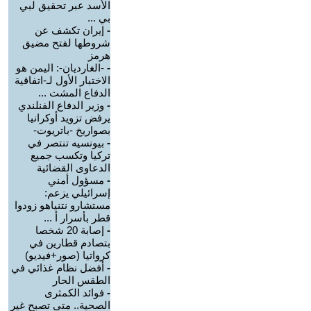
الأسد عبر تحقيق لبي
بي ...
-
إيران تكشف عن
شروطها لفتح مضيق
هرمز
-
-الغارديان-: اليمن هو
الاختبار الأول لـ-اتفاقية
الدفاع المشت ...
-
وزير الدفاع الفنلندي
يرفض تزويد أوكرانيا
بصواريخ -باتريوت-
-
بيونسيه تنتصر في
تركيا وتكسب جميع
الدعاوى القضائية
-
مسؤول أمني
إسرائيلي يزعم:
مستشارو نتنياهو زودوا
قطر بأسرار أ ...
-
إصابة 20 شخصا
بتصادم قطارين في
كرواتيا (صور+فيديو)
-
أفضل نظام غذائي في
الطقس الحار
-
فوائد الكمثرى
الصحية.. متى تصبح غير