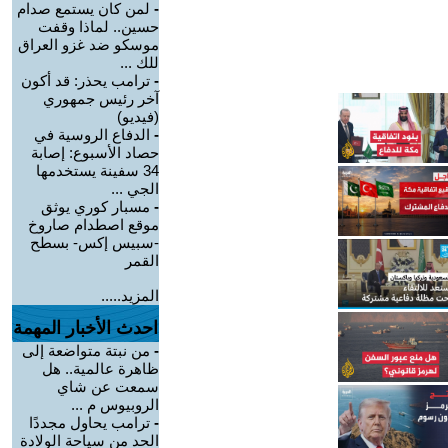
-
لمن كان يستمع صدام
حسين.. لماذا وقفت
موسكو ضد غزو العراق
للك ...
-
ترامب يحذر: قد أكون
آخر رئيس جمهوري
(فيديو)
-
الدفاع الروسية في
حصاد الأسبوع: إصابة
34 سفينة يستخدمها
الجي ...
-
مسبار كوري يوثق
موقع اصطدام صاروخ
-سبيس إكس- بسطح
القمر
المزيد.....
احدث الأخبار المهمة
-
من نبتة متواضعة إلى
ظاهرة عالمية.. هل
سمعت عن شاي
الروبيوس م ...
-
ترامب يحاول مجددًا
الحد من سياحة الولادة