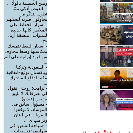
ومنح الجنسية بالولا ...
-
البعوض أذكى ممّا
تظن.. يتذكّر من
يحاولون ضربه لتجنّبهم
-
أسرار الحفاظ على
الملابس كأنها جديدة
لسنوات.. منسقة أزياء
تج ...
-
أسعار النفط تتمسك
بمكاسبها وسط مخاوف
من قيود إيرانية على الم
...
-
السعودية وتركيا
وباكستان توقع -اتفاقية
مكة للدفاع المشترك-..
...
-
ترامب: زوجتي تقول
لي تصرفاتك لا تليق
برئيس (فيديو)
-
مسؤول سابق في
الموساد: لا توقفوا
الضربات في لبنان..
وترامب ي ...
-
-سياحة القنص- في
سراييفو: تحقيقات