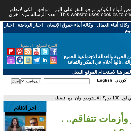
 أنواع الكوكيز نرجو النقر على الزر - موافق - لكي لاتظهر
This website uses cookies to ensure you ge
وكالة أنباء العمال
-
وكالة أنباء حقوق الإنسان
-
اخبار الرياضة
-
اخبار
لوم
التبرع للموقع - ادعمونا
حرية والعدالة الاجتماعية للجميع
"
تى نالها أعلام في الفكر والثقافة
قر هنا لاستخدام الموقع البديل
كوردي
English
_مع_فضيلة
اخر الافلام
وأزمات تتفاقم.. .