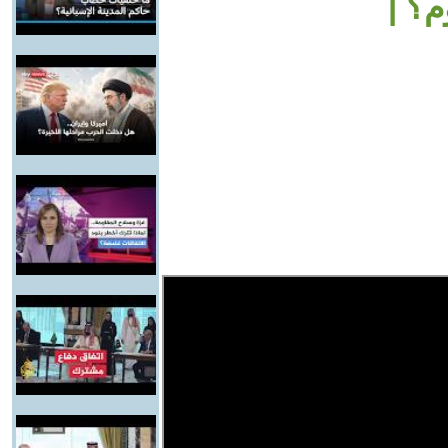
امب في أول 100 يوم؟ |