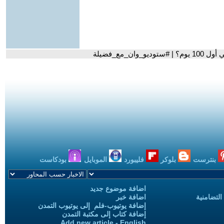
_مع_فضيلة
بنترست
بلوكر
فليبورد
الموبايل
بودكاست
اضافة موضوع جديد
التضامنية
اضافة خبر
إضافة يوتيوب-فلم إلى يوتيوب التمدن
إضافة كتاب إلى مكتبة التمدن
Add new article - English