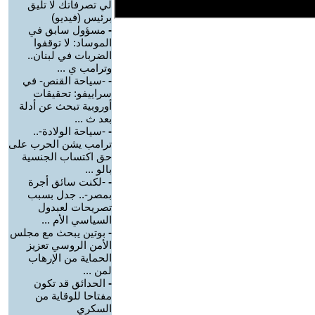
لي تصرفاتك لا تليق
برئيس (فيديو)
-
مسؤول سابق في
الموساد: لا توقفوا
الضربات في لبنان..
وترامب ي ...
-
-سياحة القنص- في
سراييفو: تحقيقات
أوروبية تبحث عن أدلة
بعد ث ...
-
-سياحة الولادة-..
ترامب يشن الحرب على
حق اكتساب الجنسية
بالو ...
-
-لكنت سائق أجرة
بمصر-.. جدل بسبب
تصريحات لعبدول
السياسي الأم ...
-
بوتين يبحث مع مجلس
الأمن الروسي تعزيز
الحماية من الإرهاب
لمن ...
-
الحدائق قد تكون
مفتاحا للوقاية من
السكري