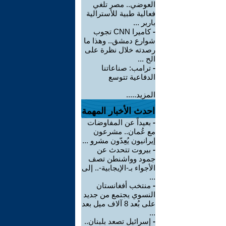
العوضي.. مصر تلغي
فعالية طبية للأسترالية
باربر ...
-
كاميرا CNN تجوب
شوارع دمشق.. وهذا ما
رصدته خلال نظرة على
الح ...
-
ترامب: صناعاتنا
الدفاعية تتوسع
المزيد.....
احدث الأخبار المهمة
-
بعيداً عن المفاوضات
مع عُمان.. مشرعون
إيرانيون يُعِدّون مشرو ...
-
بيروت تتحدث عن
جمود وواشنطن تصف
الأجواء بـ-الإيجابية-.. إلى
...
-
منتخب أفغانستان
النسوي يجتمع من جديد
على بُعد 8 آلاف ميل بعد
...
-
إسرائيل تصعد بلبنان..