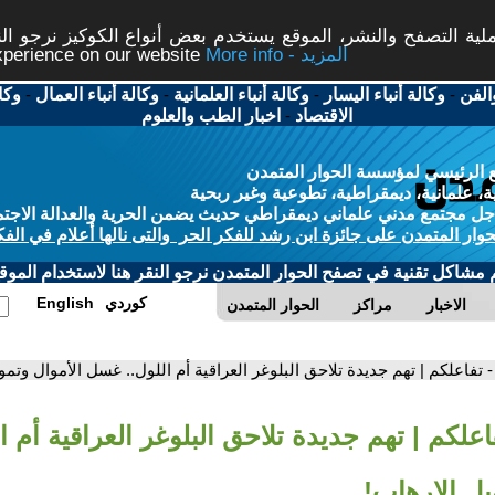
ة التصفح والنشر، الموقع يستخدم بعض أنواع الكوكيز نرجو النق
More info - المزيد
experience on our website
الفن
-
وكالة أنباء اليسار
-
وكالة أنباء العلمانية
-
وكالة أنباء العمال
-
وكا
الاقتصاد
-
اخبار الطب والعلوم
 الرئيسي لمؤسسة الحوار المتمدن
، علمانية، ديمقراطية، تطوعية وغير ربحية
ل مجتمع مدني علماني ديمقراطي حديث يضمن الحرية والعدالة الاجتم
حوار المتمدن على جائزة ابن رشد للفكر الحر والتى نالها أعلام في الفك
م مشاكل تقنية في تصفح الحوار المتمدن نرجو النقر هنا لاستخدام الموقع
كوردي
English
الاخبار
مراكز
الحوار المتمدن
- تفاعلكم | تهم جديدة تلاحق البلوغر العراقية أم اللول.. غسل الأموال وتمو
اعلكم | تهم جديدة تلاحق البلوغر العراقية أم 
يل الإرهاب!