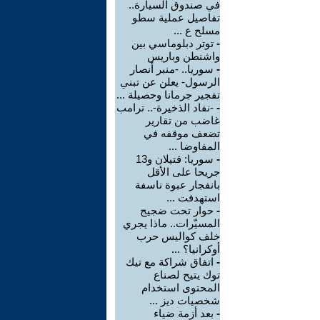
في صندوق السيارة..
تفاصيل عملية سطو
مسلح ع ...
-
توتر دبلوماسي بين
واشنطن وباريس
-
سوريا.. -منبر أنصار
الرسول- يعلن عن تبني
تفجير جرمانا وحصيلة ...
-
-نفاد الذخيرة-.. ترامب
غاضب من تقارير
تضعف موقفه في
المفاوضا ...
-
سوريا: قتيلان و13
جريحا على الأقل
بانفجار عبوة ناسفة
استهدفت ...
-
حوار تحت ضجيج
المسيّرات.. ماذا يجري
خلف كواليس حرب
أوكرانيا؟ ...
-
اتفاق شراكة مع تيك
توك يتيح لصناع
المحتوى استخدام
شخصيات ديز ...
-
بعد أزمة ضياء