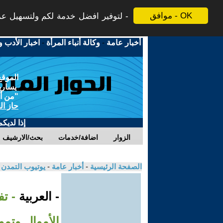
موافق - OK
لتوفير افضل خدمة لكم ولتسهيل عملي
أخبار عامة
-
وكالة أنباء المرأة
-
اخبار الأدب و
الموقع
يسارية
"من أج
حاز ال
إذا لديك
الزوار
اضافة/خدمات
بحث/الارشيف
الصفحة الرئيسية
-
أخبار عامة
-
يوتيوب التمدن
- العربية
- تف
الأموال وتمو