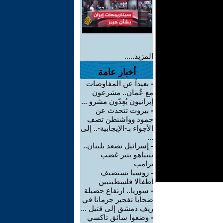
المزيد.....
أخبار عامة
-
بعيداً عن المفاوضات
مع عُمان.. مشرعون
إيرانيون يُعِدّون مشرو ...
-
بيروت تتحدث عن
جمود وواشنطن تصف
الأجواء بـ-الإيجابية-.. إلى
...
-
إسرائيل تصعد بلبنان..
نتنياهو يثير غضب
ترامب
-
روسيا تستضيف
أطفالا فلسطينيين
-
سوريا.. ارتفاع حصيلة
ضحايا تفجير جرمانا في
ريف دمشق إلى قتيل ...
-
وضعوا سائق تاكسي