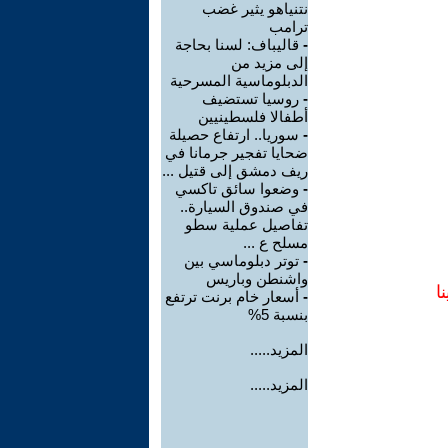
نتنياهو يثير غضب
ترامب
-
قاليباف: لسنا بحاجة
إلى مزيد من
الدبلوماسية المسرحية
-
روسيا تستضيف
أطفالا فلسطينيين
-
سوريا.. ارتفاع حصيلة
ضحايا تفجير جرمانا في
ريف دمشق إلى قتيل ...
-
وضعوا سائق تاكسي
في صندوق السيارة..
تفاصيل عملية سطو
مسلح ع ...
-
توتر دبلوماسي بين
واشنطن وباريس
ا
-
أسعار خام برنت ترتفع
بنسبة 5%
المزيد.....
المزيد.....