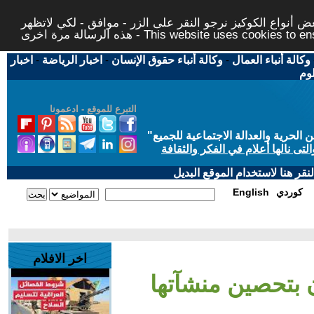
 أنواع الكوكيز نرجو النقر على الزر - موافق - لكي لاتظهر
This website uses cookies to ensure you ge
وكالة أنباء العمال
-
وكالة أنباء حقوق الإنسان
-
اخبار الرياضة
-
اخبار
لوم
التبرع للموقع - ادعمونا
حرية والعدالة الاجتماعية للجميع
"
تى نالها أعلام في الفكر والثقافة
قر هنا لاستخدام الموقع البديل
كوردي
English
اخر الافلام
ان بتحصين منشآتها