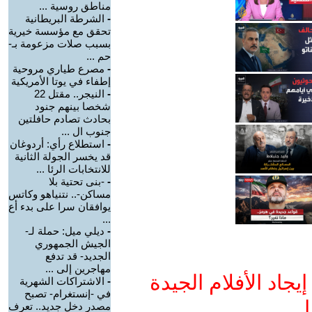
مناطق روسية ...
-
الشرطة البريطانية
تحقق مع مؤسسة خيرية
بسبب صلات مزعومة بـ-
حم ...
-
مصرع طياري مروحية
إطفاء في يوتا الأمريكية
-
النيجر.. مقتل 22
شخصا بينهم جنود
بحادث تصادم حافلتين
جنوب ال ...
-
استطلاع رأي: أردوغان
قد يخسر الجولة الثانية
للانتخابات الرئا ...
-
-بنى تحتية بلا
مساكن-.. نتنياهو وكاتس
يوافقان سرا على بدء أع
...
-
ديلي ميل: حملة لـ-
الجيش الجمهوري
الجديد- قد تدفع
مهاجرين إلى ...
جاد الأفلام الجيدة
-
الاشتراكات الشهرية
في -إنستغرام- تصبح
ا
مصدر دخل جديد.. تعرف