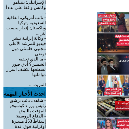
الإسرائيلي: نتنياهو
وكاتس وافقا على بدء أ
...
-
نائب أمريكي: اتفاقية
السعودية وتركيا
وباكستان إنجاز يحسب
لتر ...
-
وكالة إيرانية تنشر
فيديو للمرشد الأعلى
مجتبى خامنئي دون
توضي ...
-
ما الذي تخفيه
الشمس؟ أدق صور
لسطحها تكشف أسرار
دواماتها
المزيد.....
احدث الأخبار المهمة
-
شاهد.. نائب ترشق
رئيس وزراء كوسوفو
المؤقت بالبيض
-
الدفاع الروسية:
إسقاط 153 مسيرة
أوكرانية فوق عدة