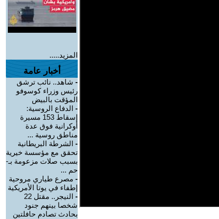
المزيد.....
أخبار عامة
-
شاهد.. نائب ترشق
رئيس وزراء كوسوفو
المؤقت بالبيض
-
الدفاع الروسية:
إسقاط 153 مسيرة
أوكرانية فوق عدة
مناطق روسية ...
-
الشرطة البريطانية
تحقق مع مؤسسة خيرية
بسبب صلات مزعومة بـ-
حم ...
-
مصرع طياري مروحية
إطفاء في يوتا الأمريكية
-
النيجر.. مقتل 22
شخصا بينهم جنود
بحادث تصادم حافلتين