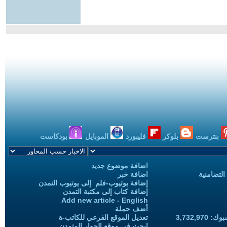
بنترست
بلوكر
فليبورد
الموبايل
بودكاست
اضافة موضوع جديد
التضامنية
اضافة خبر
إضافة يوتيوب-فلم إلى يوتيوب التمدن
إضافة كتاب إلى مكتبة التمدن
Add new article - English
أضف حملة
3,732,97
تعديل الموقع الفرعي للكاتب-ة
ابحث في موقع الحوار المتمدن