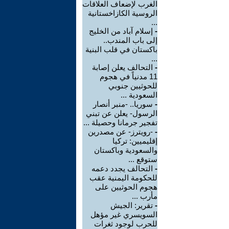
الغرب لإضعاف العلاقات
الروسية الكازاخستانية
...
-
إسلام آباد من الخليج
إلى باب المندب..
باكستان في قلب البنية
...
-
التحالف يعلن إصابة
11 مدنياً في هجوم
للحوثيين جنوبي
السعودية ...
-
سوريا.. -منبر أنصار
الرسول- يعلن عن تبني
تفجير جرمانا وحصيلة ...
-
-رويترز- عن مصدرين
إقليميين: تركيا
والسعودية وباكستان
ستوقع ...
-
التحالف يجدد دعمه
للحكومة اليمنية عقب
هجوم الحوثيين على
مأرب ...
-
تقرير: الجيش
السويسري غير مؤهل
للحرب لوجود ثغرات