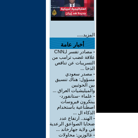
المزيد.....
أخبار عامة
-
مصادر تفسر لـCNN
علاقة غضب ترامب من
التسريبات عن تناقص
الذخا ...
-
مصدر سعودي
مسؤول: هناك تنسيق
بين الحوثيين
والميليشيات العراق ...
-
علماء -ستانفورد-
يبتكرون فيروسات
اصطناعية باستخدام
الذكاء ال ...
-
الهند.. ارتفاع عدد
ضحايا الصواعق الرعدية
في ولاية جهارخاند ...
-
غالوزين: محاولات