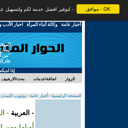
موافق - OK
لتوفير افضل خدمة لكم ولتسهيل عملي
أخبار عامة
-
وكالة أنباء المرأة
-
اخبار الأدب و
الموقع
يسارية
"من أج
حاز ال
إذا لديك
الزوار
اضافة/خدمات
بحث/الارشيف
الصفحة الرئيسية
-
أخبار عامة
-
يوتيوب التمدن
- العربية
- ا
أوباما ومن ا