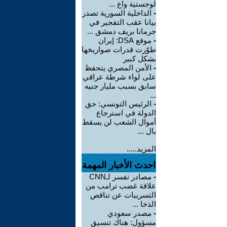
لوجستية واع ...
-
الداخلية السورية تصدر
بيانا عقب التفجير في
جرمانا بريف دمشق ...
-
موقع DSA: إيران
طوّرت قدرات صواريخها
بشكل كبير
-
الأمن المصري يتحفظ
على لواء شرطة عراقي
سابق بسبب مليار جنيه
...
-
الرئيس التونسي: حق
الدولة في استرجاع
أموال الشعب لن يسقط
بال ...
المزيد.....
احدث الأخبار المهمة
-
مصادر تفسر لـCNN
علاقة غضب ترامب من
التسريبات عن تناقص
الذخا ...
-
مصدر سعودي
مسؤول: هناك تنسيق