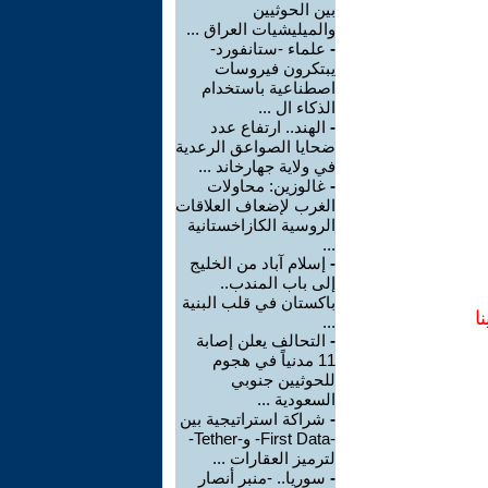
بين الحوثيين
والميليشيات العراق ...
-
علماء -ستانفورد-
يبتكرون فيروسات
اصطناعية باستخدام
الذكاء ال ...
-
الهند.. ارتفاع عدد
ضحايا الصواعق الرعدية
في ولاية جهارخاند ...
-
غالوزين: محاولات
الغرب لإضعاف العلاقات
الروسية الكازاخستانية
...
-
إسلام آباد من الخليج
إلى باب المندب..
باكستان في قلب البنية
ا
...
-
التحالف يعلن إصابة
11 مدنياً في هجوم
للحوثيين جنوبي
السعودية ...
-
شراكة استراتيجية بين
-First Data- و-Tether-
لترميز العقارات ...
-
سوريا.. -منبر أنصار