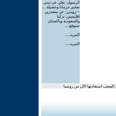
الرسول- يعلن عن تبني
تفجير جرمانا وحصيلة ...
-
-رويترز- عن مصدرين
إقليميين: تركيا
والسعودية وباكستان
ستوقع ...
المزيد.....
المزيد.....
 الصعب استعادتها الآن من روسيا