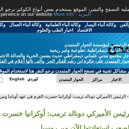
ة التصفح والنشر، الموقع يستخدم بعض أنواع الكوكيز نرجو النق
More info - المزيد
experience on our website
الفن
-
وكالة أنباء اليسار
-
وكالة أنباء العلمانية
-
وكالة أنباء العمال
-
وكا
الاقتصاد
-
اخبار الطب والعلوم
 الرئيسي لمؤسسة الحوار المتمدن
، علمانية، ديمقراطية، تطوعية وغير ربحية
ل مجتمع مدني علماني ديمقراطي حديث يضمن الحرية والعدالة الاجتم
حوار المتمدن على جائزة ابن رشد للفكر الحر والتى نالها أعلام في الفك
م مشاكل تقنية في تصفح الحوار المتمدن نرجو النقر هنا لاستخدام الموقع
كوردي
English
الاخبار
مراكز
الحوار المتمدن
- الرئيس الأميركي دونالد ترمب: أوكرانيا خسرت القرم في عهد أوباما ومن
لرئيس الأميركي دونالد ترمب: أوكرانيا خسرت 
لصعب استعادتها الآن من روسيا