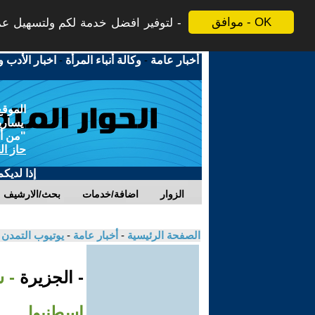
موافق - OK
لتوفير افضل خدمة لكم ولتسهيل عملي
أخبار عامة
-
وكالة أنباء المرأة
-
اخبار الأدب و
الموقع
يسارية
"من أج
حاز ال
إذا لديك
الزوار
اضافة/خدمات
بحث/الارشيف
الصفحة الرئيسية
-
أخبار عامة
-
يوتيوب التمدن
- الجزيرة
- 
إسطنبول