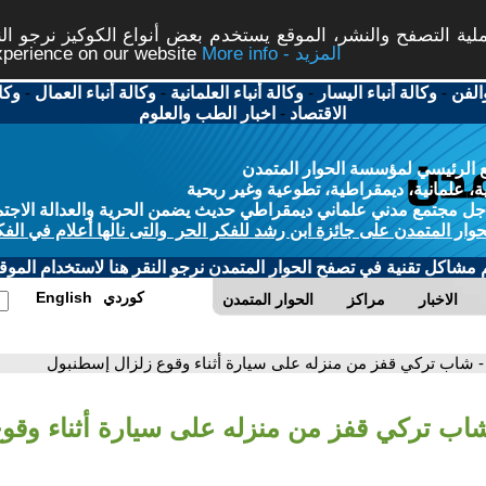
ة التصفح والنشر، الموقع يستخدم بعض أنواع الكوكيز نرجو النق
More info - المزيد
experience on our website
الفن
-
وكالة أنباء اليسار
-
وكالة أنباء العلمانية
-
وكالة أنباء العمال
-
وكا
الاقتصاد
-
اخبار الطب والعلوم
 الرئيسي لمؤسسة الحوار المتمدن
، علمانية، ديمقراطية، تطوعية وغير ربحية
ل مجتمع مدني علماني ديمقراطي حديث يضمن الحرية والعدالة الاجتم
حوار المتمدن على جائزة ابن رشد للفكر الحر والتى نالها أعلام في الفك
م مشاكل تقنية في تصفح الحوار المتمدن نرجو النقر هنا لاستخدام الموقع
كوردي
English
الاخبار
مراكز
الحوار المتمدن
- شاب تركي قفز من منزله على سيارة أثناء وقوع زلزال إسطنبول
شاب تركي قفز من منزله على سيارة أثناء وقوع