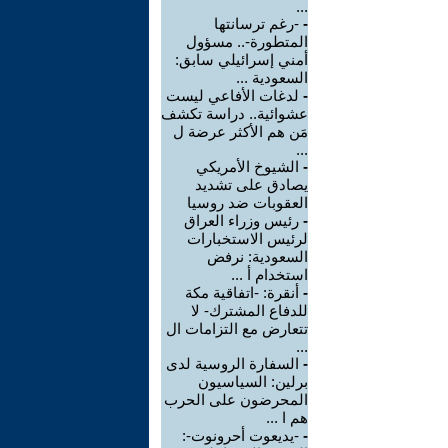
...
-
-رغم ترسانتها
المتطورة-.. مسؤول
أمني إسرائيلي سابق:
السعودية ...
-
لدغات الأفاعي ليست
عشوائية.. دراسة تكشف
مَن هم الأكثر عرضة ل
...
-
الشيوخ الأمريكي
يصادق على تشديد
العقوبات ضد روسيا
-
رئيس وزراء العراق
لرئيس الاستخبارات
السعودية: نرفض
استخدام أ ...
-
أنقرة: -اتفاقية مكة
للدفاع المشترك- لا
تتعارض مع التزامات ال
...
-
السفارة الروسية لدى
برلين: السياسيون
المحرضون على الحرب
هم ا ...
-
-يديعوت أحرونوت-: