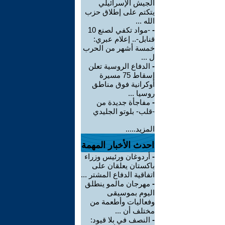
الجيش الإسرائيلي
يتكتم على إطلاق حزب
الله ...
-
-مواد تكفي لصنع 10
قنابل-.. إعلام عبري:
خمسة أشهر من الحرب
ل ...
-
الدفاع الروسية تعلن
إسقاط 75 مسيرة
أوكرانية فوق مناطق
روسيا ...
-
مفاجأة جديدة من
-قلب- بلوتو الجليدي
المزيد.....
احدث الأخبار المهمة
-
أردوغان ورئيس وزراء
باكستان يعلقان على
اتفاقية الدفاع المشتر ...
-
مهرجان مالمو ينطلق
اليوم بموسيقى
وفعاليات وأطعمة من
مختلف أن ...
-
النصف في بلا قيود: