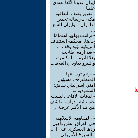
إيران عدونا لأنّها تعتدي
علينا
-
تقرير يصف -اتفاقية
مكة- بـ-رسالة تحذير
لطهران-.. وإيران للسع
...
-
ترامب يوليها اهتمامًا
خاصًا.. محكمة استئناف
أمريكية تؤيد وقف ...
-
بعد أزمة أطاحت
بعلاقاتهما.. المكسيك
والبيرو تعاودان العلاقات
...
-
-رغم ترسانتها
المتطورة-.. مسؤول
أمني إسرائيلي سابق:
ا
السعودية ...
-
لدغات الأفاعي ليست
عشوائية.. دراسة تكشف
مَن هم الأكثر عرضة ل
...
-
-المقاومة الإسلامية
في العراق- تعلن تأجيل
ردها العسكري على ا ...
-
الشيوخ الأمريكي