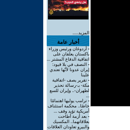
المزيد.....
أخبار عامة
-
أردوغان ورئيس وزراء
باكستان يعلقان على
اتفاقية الدفاع المشتر ...
-
النصف في بلا قيود:
إيران عدونا لأنّها تعتدي
علينا
-
تقرير يصف -اتفاقية
مكة- بـ-رسالة تحذير
لطهران-.. وإيران للسع
...
-
ترامب يوليها اهتمامًا
خاصًا.. محكمة استئناف
أمريكية تؤيد وقف ...
-
بعد أزمة أطاحت
بعلاقاتهما.. المكسيك
والبيرو تعاودان العلاقات