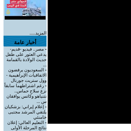
المزيد.....
أخبار عامة
-
مصر.. فيديو -قديم-
يدعي العثور على طفل
حديث الولادة بالقمامة
...
-
السعوديون يرفضون
الاتفاقيات الإبراهيمية -
وول ستريت جورنال
-
رغم اشتراطهما سابقاً
نزع سلاح حماس..
نتنياهو وكاتس يوافقان
س ...
-
إعلام إيراني: بزشكيان
يلتقي المرشد مجتبى
خامنئي
-
التعليم العالي: إعلان
نتائج المرحلة الأولى