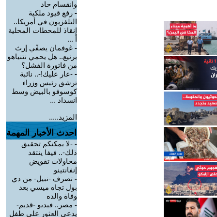
وانقسام حاد
-
رفع قيود ملكية
التلفزيون في أمريكا..
إنقاذ للمحطات المحلية
أ ...
-
غوفمان يصفّي إرث
برنيع.. هل يحمي نتنياهو
من فاتورة الفشل؟
-
-عار عليك!-.. نائبة
ترشق رئيس وزراء
كوسوفو بالبيض وسط
انسداد ...
المزيد.....
احدث الأخبار المهمة
-
-لا يمكنكم تحقيق
ذلك-.. فيفا ينتقد
محاولات تقويض
إنفانتينو
-
تصرف -نبيل- من دي
بول تجاه ميسي بعد
وفاة والده
-
مصر.. فيديو -قديم-
يدعي العثور على طفل