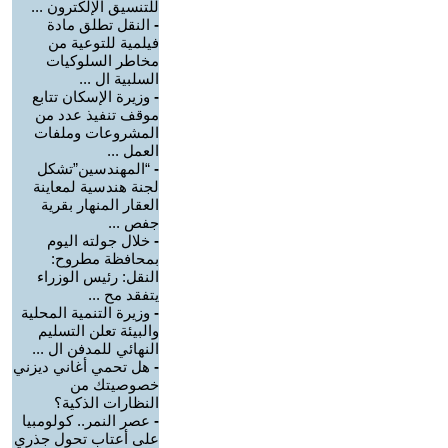
للتنسيق الإلكترون ...
-
النقل تطلق مادة
فيلمية للتوعية من
مخاطر السلوكيات
السلبية ال ...
-
وزيرة الإسكان تتابع
موقف تنفيذ عدد من
المشروعات وملفات
العمل ...
-
“المهندسين”تشكل
لجنة هندسية لمعاينة
العقار المنهار بقرية
جفص ...
-
خلال جولته اليوم
بمحافظة مطروح:
النقل: رئيس الوزراء
يتفقد مح ...
-
وزيرة التنمية المحلية
والبيئة تعلن التسليم
النهائي للمدفن ال ...
-
هل تحمي أغاني ديزني
خصوصيتك من
النظارات الذكية؟
-
عصر النمر.. كولومبيا
على أعتاب تحول جذري