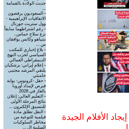
حديث الولادة بالقمامة
...
-
السعوديون يرفضون
الاتفاقيات الإبراهيمية -
وول ستريت جورنال
-
رغم اشتراطهما سابقاً
نزع سلاح حماس..
نتنياهو وكاتس يوافقان
س ...
-
بلاغ إخباري للمكتب
السياسي لحزب النهج
الديمقراطي العمالي
-
إعلام إيراني: بزشكيان
يلتقي المرشد مجتبى
خامنئي
-
حقل -كرونوس- بوابة
قبرص لإمداد أوروبا
بالغاز في 2028
-
التعليم العالي: إعلان
نتائج المرحلة الأولى
للتنسيق الإلكترون ...
-
النقل تطلق مادة
جاد الأفلام الجيدة
فيلمية للتوعية من
مخاطر السلوكيات
ا
السلبية ال ...