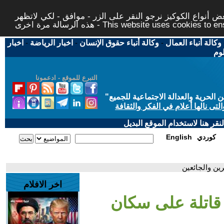
 أنواع الكوكيز نرجو النقر على الزر - موافق - لكي لاتظهر
This website uses cookies to ensure you ge
وكالة أنباء العمال
-
وكالة أنباء حقوق الإنسان
-
اخبار الرياضة
-
اخبار
لوم
التبرع للموقع - ادعمونا
حرية والعدالة الاجتماعية للجميع
"
تى نالها أعلام في الفكر والثقافة
قر هنا لاستخدام الموقع البديل
كوردي
English
ين والجائعين
اخر الافلام
 قاتلة على سكان