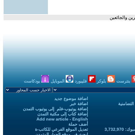
ين والجائعين
بنترست
بلوكر
فليبورد
الموبايل
بودكاست
اضافة موضوع جديد
التضامنية
اضافة خبر
إضافة يوتيوب-فلم إلى يوتيوب التمدن
إضافة كتاب إلى مكتبة التمدن
Add new article - English
أضف حملة
3,732,97
تعديل الموقع الفرعي للكاتب-ة
ابحث في موقع الحوار المتمدن