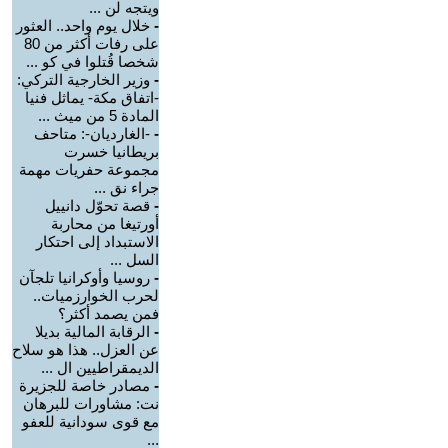
ويتجه لن ...
-
خلال يوم واحد.. العثور
على رفات أكثر من 80
شخصا قُتلوا في كو ...
-
وزير الخارجية التركي:
-اتفاق مكة- يماثل فنيا
المادة 5 من ميث ...
-
-الغارديان-: متاحف
بريطانيا خسرت
مجموعة حفريات مهمة
جراء نق ...
-
قصة تحوّل دانييل
أورتيغا من محاربة
الاستبداد إلى احتكار
السل ...
-
روسيا وأوكرانيا تلجآن
لحرب الخوارزميات..
فمن يصمد أكثر؟
-
الرقابة المالية بديلا
عن العزل.. هذا هو سلاح
الديمقراطيين ال ...
-
مصادر خاصة للجزيرة
نت: مشاورات للبرهان
مع قوى سودانية للعفو
...