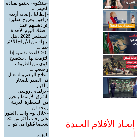
-سنتكوم- يجتمع بقيادة
الجيش ...
-
إيطاليا.. إصابة أربعة
دراجين بجروح خطيرة
إثر دهسهم عمدا
-
حظك اليوم الأحد 9
اغسطس 2026.. هل
برجك من الأبراج الأكثر
حظً ...
-
20 قاعدة نفسية إذا
التزمت بها... ستصبح
أقوى من الظروف
وأصعب ...
-
علاج البلغم والسعال
في الصدر للصغار
والكبار
-
برلماني روسي:
الشرق الأوسط يتحرر
من السيطرة الغربية
ويتجه لن ...
-
خلال يوم واحد.. العثور
على رفات أكثر من 80
جاد الأفلام الجيدة
شخصا قُتلوا في كو ...
ا
المزيد.....