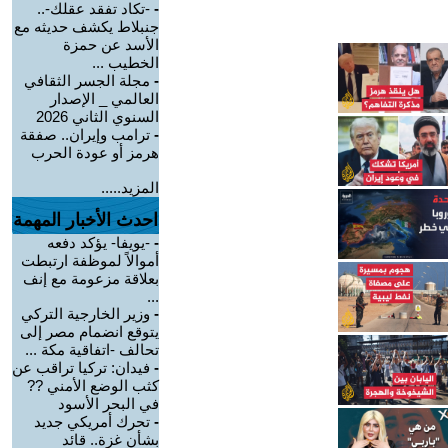
-
-تكاد تفقد عقلك-..
جنبلاط يكشف حديثه مع
الأسد عن حمزة
الخطيب ...
-
مجلة الجسر الثقافي
العالمي _ الإصدار
السنوي الثاني 2026
-
ترامب وإيران.. صفقة
هرمز أو عودة الحرب
المزيد.....
احدث الأخبار المهمة
-
-يويفا- يؤكد دفعه
أموالاً لموظفة ارتبطت
بعلاقة مزعومة مع إنف
...
-
وزير الخارجية التركي
يتوقع انضمام مصر إلى
تحالف -اتفاقية مكة ...
-
فيدان: تركيا تراقب عن
كثب الوضع الأمني ??
في البحر الأسود
-
تحرك أمريكي جديد
بشأن غزة.. قائد