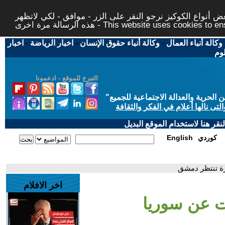
 أنواع الكوكيز نرجو النقر على الزر - موافق - لكي لاتظهر
This website uses cookies to ensure you ge
وكالة أنباء العمال
-
وكالة أنباء حقوق الإنسان
-
اخبار الرياضة
-
اخبار
لوم
التبرع للموقع - ادعمونا
حرية والعدالة الاجتماعية للجميع
"
تى نالها أعلام في الفكر والثقافة
قر هنا لاستخدام الموقع البديل
كوردي
English
رة تنتظر دمشق
اخر الافلام
ات عن سوريا