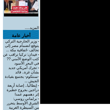
المزيد.....
أخبار عامة
-
وزير الخارجية التركي
يتوقع انضمام مصر إلى
تحالف -اتفاقية مكة ...
-
فيدان: تركيا تراقب عن
كثب الوضع الأمني ??
في البحر الأسود
-
تحرك أمريكي جديد
بشأن غزة.. قائد
-سنتكوم- يجتمع بقيادة
الجيش ...
-
إيطاليا.. إصابة أربعة
دراجين بجروح خطيرة
إثر دهسهم عمدا
-
برلماني روسي:
الشرق الأوسط يتحرر
من السيطرة الغربية