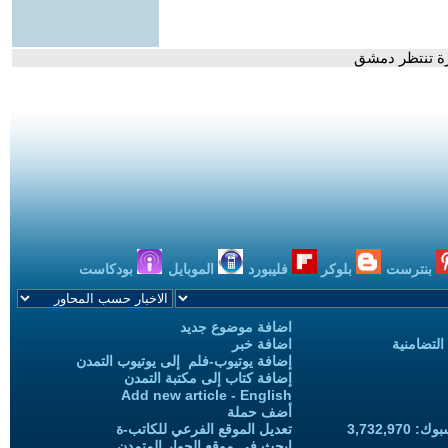
رة تنتظر دمشق
بنترست
بلوكر
فليبورد
الموبايل
بودكاست
اضافة موضوع جديد
التضامنية
اضافة خبر
إضافة يوتيوب-فلم إلى يوتيوب التمدن
إضافة كتاب إلى مكتبة التمدن
Add new article - English
أضف حملة
3,732,97
تعديل الموقع الفرعي للكاتب-ة
ابحث في موقع الحوار المتمدن