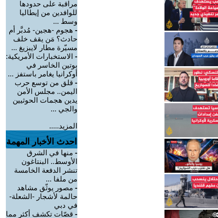
مراقبة على حدودها
للوافدين من إيطاليا
وسط ...
-
هجوم -هجين- مُدبَّر أم
حادث؟ مَن يقف خلف
مسيّرة مطار لايبزيغ ...
-
الاستخبارات الأمريكية:
بوتين الخاسر في
أوكرانيا يغامر باستفز ...
-
قلق من توسع حرب
اليمن.. مجلس الأمن
يدين هجمات الحوثيين
والجي ...
المزيد.....
احدث الأخبار المهمة
-
منها في الشرق
الأوسط.. البنتاغون
تنشر الدفعة الخامسة
من ملفا ...
-
مصور يوثّق مشاهد
حالمة لأشجار -الشعلة-
في دبي
-
قصّات تكشف أكثر مما