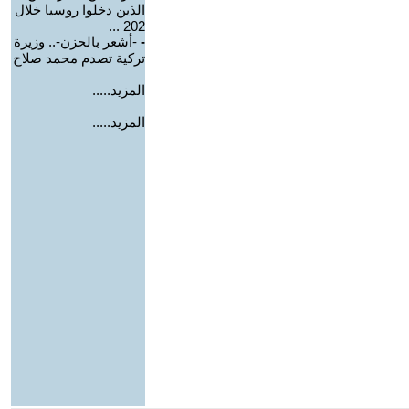
الذين دخلوا روسيا خلال
202 ...
-
-أشعر بالحزن-.. وزيرة
تركية تصدم محمد صلاح
المزيد.....
المزيد.....