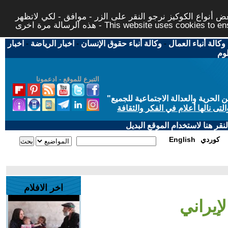
 أنواع الكوكيز نرجو النقر على الزر - موافق - لكي لاتظهر
This website uses cookies to ensure you ge
وكالة أنباء العمال
-
وكالة أنباء حقوق الإنسان
-
اخبار الرياضة
-
اخبار
لوم
التبرع للموقع - ادعمونا
حرية والعدالة الاجتماعية للجميع
"
تى نالها أعلام في الفكر والثقافة
قر هنا لاستخدام الموقع البديل
كوردي
English
اخر الافلام
لإيراني