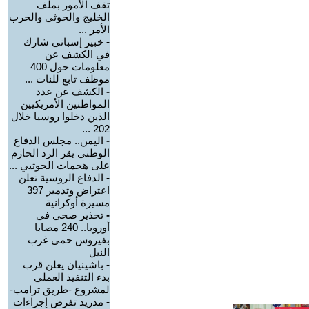
تقف الأمور بملف
الخليج والحوثي والحرب
الأمر ...
-
خبير إسباني شارك
في الكشف عن
معلومات حول 400
موظف تابع للنات ...
-
الكشف عن عدد
المواطنين الأمريكيين
الذين دخلوا روسيا خلال
202 ...
-
اليمن.. مجلس الدفاع
الوطني يقر الرد الحازم
على هجمات الحوثيي ...
-
الدفاع الروسية تعلن
اعتراض وتدمير 397
مسيرة أوكرانية
-
تحذير صحي في
أوروبا.. 240 مصابا
بفيروس حمى غرب
النيل
-
باشينيان يعلن قرب
بدء التنفيذ العملي
لمشروع -طريق ترامب-
-
مدريد تفرض إجراءات