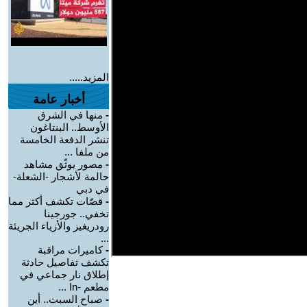
المزيد.....
أخبار عامة
-
منها في الشرق
الأوسط.. البنتاغون
تنشر الدفعة الخامسة
من ملفا ...
-
مصور يوثّق مشاهد
حالمة لأشجار -الشعلة-
في دبي
-
قصّات تكشف أكثر مما
تخفي.. جورجينا
رودريغيز والأزياء الجريئة
...
-
كاميرات مراقبة
تكشف تفاصيل حادثة
إطلاق نار جماعي في
مطعم -In ...
-
صباح السبت.. أين