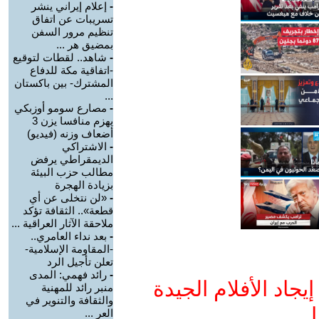
-
إعلام إيراني ينشر
تسريبات عن اتفاق
تنظيم مرور السفن
بمضيق هر ...
-
شاهد.. لقطات لتوقيع
-اتفاقية مكة للدفاع
المشترك- بين باكستان
...
-
مصارع سومو أوزبكي
يهزم منافسا يزن 3
أضعاف وزنه (فيديو)
-
الاشتراكي
الديمقراطي يرفض
مطالب حزب البيئة
بزيادة الهجرة
-
«لن نتخلى عن أي
قطعة».. الثقافة تؤكد
ملاحقة الآثار العراقية ...
-
بعد نداء العامري..
-المقاومة الإسلامية-
تعلن تأجيل الرد
-
رائد فهمي: المدى
جاد الأفلام الجيدة
منبر رائد للمهنية
والثقافة والتنوير في
ا
العر ...