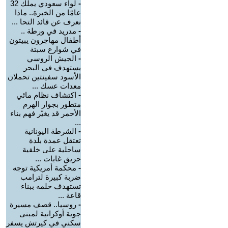
-
لواء سعودي يملك 32
عامًا من الخبرة.. ماذا
نعرف عن قائد التحا ...
-
مدريد في ورطة ..
أطفال مهاجرون يبيتون
في شوارع سبتة
-
الجيش الروسي
يستهدف في البحر
الأسود سفينتين تحملان
معدات عسك ...
-
اكتشاف نظام مائي
متطور بجوار الهرم
الأحمر قد يغيّر فهم بناء
...
-
الشرطة اليونانية
تعتقل عمدة بلدة
ساحلية على خلفية
حريق غابات ...
-
محكمة أمريكية توجه
ضربة كبيرة لترامب
تستهدف حلمه ببناء
قاعة ...
-
روسيا.. قصف مسيرة
جوية أوكرانية لمبنى
سكني في كيرتش يسفر