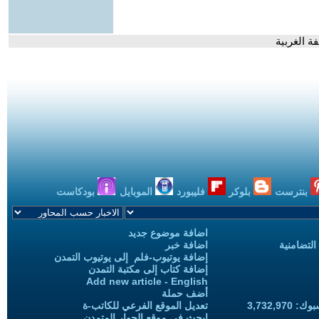
 الغربية
بنترست
بلوكر
فليبورد
الموبايل
بودكاست
اضافة موضوع جديد
التضامنية
اضافة خبر
إضافة يوتيوب-فلم إلى يوتيوب التمدن
إضافة كتاب إلى مكتبة التمدن
Add new article - English
أضف حملة
3,732,97
تعديل الموقع الفرعي للكاتب-ة
ابحث في موقع الحوار المتمدن