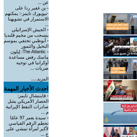
عن ...
-
بن غفير ردا على
-نيويورك تايمز-: يمكنهم
الاستمرار في تشويهنا
...
-
الجيش الإسرائيلي
ينسحب من مخيم قلنديا
-
أبوظبي تحتفي بموسم
النخيل والتمور
-
The Atlantic: إيلون
ماسك رفض مساعدة
أوكرانيا في توجيه
ضربات ...
المزيد.....
احدث الأخبار المهمة
-
فايننشال تايمز:
الحصار الأمريكي يشل
صادرات النفط الإيرانية
م ...
-
سيدة بعمر 97 عامًا
تحطم الرقم القياسي
لأكبر امرأة تمشي على
ج ...