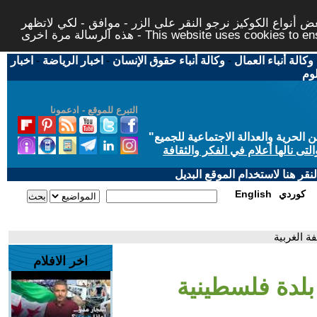
 أنواع الكوكيز نرجو النقر على الزر - موافق - لكي لاتظهر
This website uses cookies to ensure you ge
وكالة أنباء العمال
-
وكالة أنباء حقوق الإنسان
-
اخبار الرياضة
-
اخبار
لوم
التبرع للموقع - ادعمونا
حرية والعدالة الاجتماعية للجميع
"
تى نالها أعلام في الفكر والثقافة
قر هنا لاستخدام الموقع البديل
كوردي
English
 الغربية
اخر الافلام
لدة فلسطينية