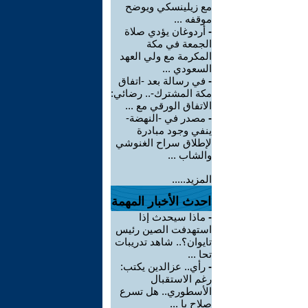
مع زيلينسكي ويوضح
موقفه ...
-
أردوغان يؤدي صلاة
الجمعة في مكة
المكرمة مع ولي العهد
السعودي ...
-
في رسالة بعد -اتفاق
مكة المشترك-.. رضائي:
الاتفاق الورقي مع ...
-
مصدر في -النهضة-
ينفي وجود مبادرة
لإطلاق سراح الغنوشي
والشاب ...
المزيد.....
احدث الأخبار المهمة
-
ماذا سيحدث إذا
استهدفت الصين رئيس
تايوان؟.. شاهد تدريبات
تحا ...
-
رأي.. عزالدين يكتب:
رغم الاستقبال
الأسطوري.. هل تسرع
صلاح با ...