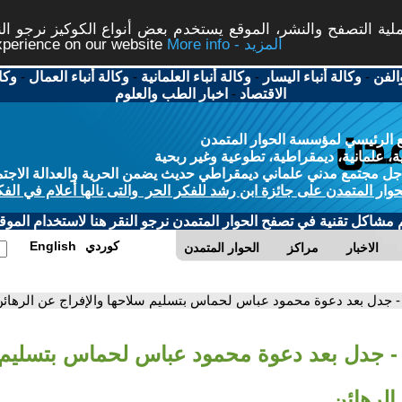
ة التصفح والنشر، الموقع يستخدم بعض أنواع الكوكيز نرجو النق
More info - المزيد
experience on our website
الفن
-
وكالة أنباء اليسار
-
وكالة أنباء العلمانية
-
وكالة أنباء العمال
-
وكا
الاقتصاد
-
اخبار الطب والعلوم
 الرئيسي لمؤسسة الحوار المتمدن
، علمانية، ديمقراطية، تطوعية وغير ربحية
ل مجتمع مدني علماني ديمقراطي حديث يضمن الحرية والعدالة الاجتم
حوار المتمدن على جائزة ابن رشد للفكر الحر والتى نالها أعلام في الفك
م مشاكل تقنية في تصفح الحوار المتمدن نرجو النقر هنا لاستخدام الموقع
كوردي
English
الاخبار
مراكز
الحوار المتمدن
- جدل بعد دعوة محمود عباس لحماس بتسليم سلاحها والإفراج عن الرهائ
- جدل بعد دعوة محمود عباس لحماس بتسليم 
الرهائن