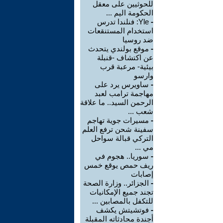
للحوثيين على معقل
الحكومة اليم ...
-
Yle: فنلندا تدرس
استخدام المستنقعات
ضد روسيا
-
موقع بولندي يتحدث
عن اكتشاف -قنبلة
بيئية- مرعبة قرب
وارسو
-
ساويرس يرد على
مهاجمة ترامب لعبد
الرحمن السيد.. ما علاقة
شعب ...
-
مسيرات جوية تهاجم
سفينة شحن ترفع العلم
التركي قبالة سواحل
مي ...
-
سوريا.. هجوم في
ريف حمص يوقع خمس
إصابات
-
الجزائر.. وزارة الصحة
تجند جميع الإمكانيات
للتكفل بالمصابين ...
-
فوتشيتش يكشف
أجندة محادثاته المقبلة