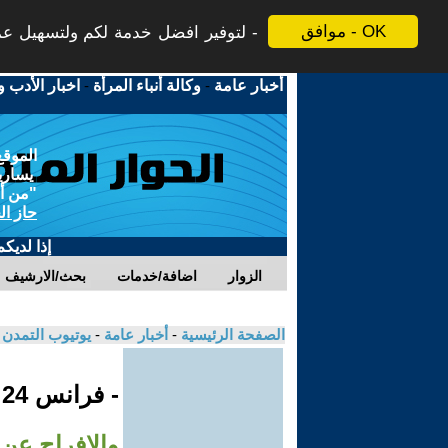
موافق - OK
لتوفير افضل خدمة لكم ولتسهيل عملي
أخبار عامة
-
وكالة أنباء المرأة
-
اخبار الأدب و
الموقع
يسارية
"من أج
حاز ال
إذا لديك
الزوار
اضافة/خدمات
بحث/الارشيف
الصفحة الرئيسية
-
أخبار عامة
-
يوتيوب التمدن
- فرانس 24
والإفراج عن 