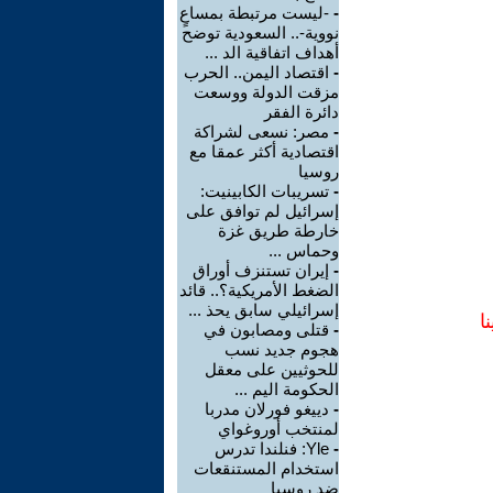
-
-ليست مرتبطة بمساعٍ
نووية-.. السعودية توضح
أهداف اتفاقية الد ...
-
اقتصاد اليمن.. الحرب
مزقت الدولة ووسعت
دائرة الفقر
-
مصر: نسعى لشراكة
اقتصادية أكثر عمقا مع
روسيا
-
تسريبات الكابينيت:
إسرائيل لم توافق على
خارطة طريق غزة
وحماس ...
-
إيران تستنزف أوراق
الضغط الأمريكية؟.. قائد
إسرائيلي سابق يحذ ...
ا
-
قتلى ومصابون في
هجوم جديد نسب
للحوثيين على معقل
الحكومة اليم ...
-
دييغو فورلان مدربا
لمنتخب أوروغواي
-
Yle: فنلندا تدرس
استخدام المستنقعات
ضد روسيا