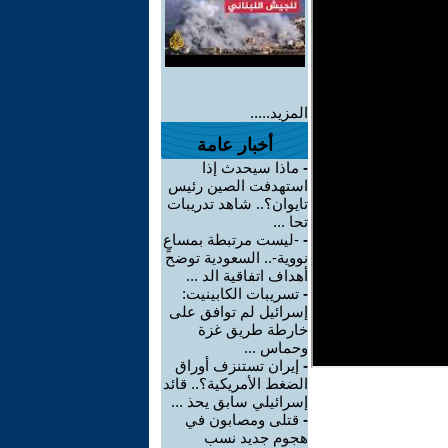
المزيد.....
أخبار عامة
-
ماذا سيحدث إذا
استهدفت الصين رئيس
تايوان؟.. شاهد تدريبات
تحا ...
-
-ليست مرتبطة بمساعٍ
نووية-.. السعودية توضح
أهداف اتفاقية الد ...
-
تسريبات الكابينيت:
إسرائيل لم توافق على
خارطة طريق غزة
وحماس ...
-
إيران تستنزف أوراق
الضغط الأمريكية؟.. قائد
إسرائيلي سابق يحذ ...
-
قتلى ومصابون في
هجوم جديد نسب