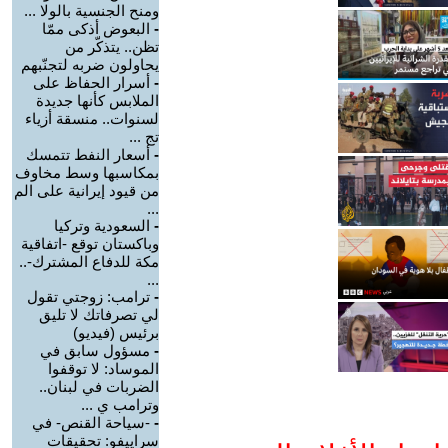
ومنح الجنسية بالولا ...
-
البعوض أذكى ممّا
تظن.. يتذكّر من
يحاولون ضربه لتجنّبهم
-
أسرار الحفاظ على
الملابس كأنها جديدة
لسنوات.. منسقة أزياء
تج ...
-
أسعار النفط تتمسك
بمكاسبها وسط مخاوف
من قيود إيرانية على الم
...
-
السعودية وتركيا
وباكستان توقع -اتفاقية
مكة للدفاع المشترك-..
...
-
ترامب: زوجتي تقول
لي تصرفاتك لا تليق
برئيس (فيديو)
-
مسؤول سابق في
الموساد: لا توقفوا
الضربات في لبنان..
وترامب ي ...
-
-سياحة القنص- في
سراييفو: تحقيقات