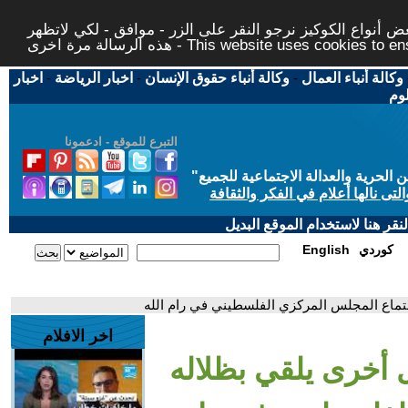
 أنواع الكوكيز نرجو النقر على الزر - موافق - لكي لاتظهر
This website uses cookies to ensure you ge
وكالة أنباء العمال
-
وكالة أنباء حقوق الإنسان
-
اخبار الرياضة
-
اخبار
لوم
التبرع للموقع - ادعمونا
حرية والعدالة الاجتماعية للجميع
"
تى نالها أعلام في الفكر والثقافة
قر هنا لاستخدام الموقع البديل
كوردي
English
تماع المجلس المركزي الفلسطيني في رام الله
اخر الافلام
أخرى يلقي بظلاله