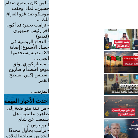
-
لمن كان يستمع صدام
حسين.. لماذا وقفت
موسكو ضد غزو العراق
للك ...
-
ترامب يحذر: قد أكون
آخر رئيس جمهوري
(فيديو)
-
الدفاع الروسية في
حصاد الأسبوع: إصابة
34 سفينة يستخدمها
الجي ...
-
مسبار كوري يوثق
موقع اصطدام صاروخ
-سبيس إكس- بسطح
القمر
المزيد.....
احدث الأخبار المهمة
-
من نبتة متواضعة إلى
ظاهرة عالمية.. هل
سمعت عن شاي
الروبيوس م ...
-
ترامب يحاول مجددًا
الحد من سياحة الولادة