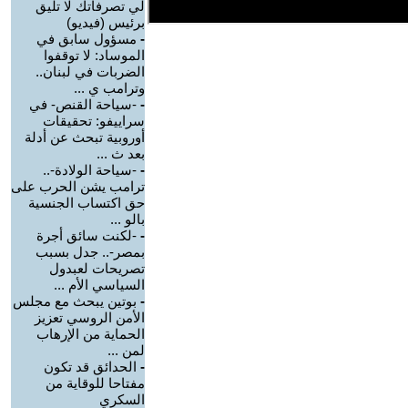
لي تصرفاتك لا تليق
برئيس (فيديو)
-
مسؤول سابق في
الموساد: لا توقفوا
الضربات في لبنان..
وترامب ي ...
-
-سياحة القنص- في
سراييفو: تحقيقات
أوروبية تبحث عن أدلة
بعد ث ...
-
-سياحة الولادة-..
ترامب يشن الحرب على
حق اكتساب الجنسية
بالو ...
-
-لكنت سائق أجرة
بمصر-.. جدل بسبب
تصريحات لعبدول
السياسي الأم ...
-
بوتين يبحث مع مجلس
الأمن الروسي تعزيز
الحماية من الإرهاب
لمن ...
-
الحدائق قد تكون
مفتاحا للوقاية من
السكري