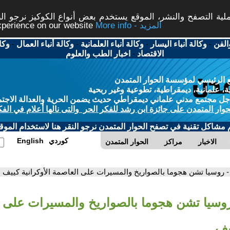
ة التصفح والنشر، الموقع يستخدم بعض أنواع الكوكيز نرجو النق
More info - المزيد
experience on our website
الفن
-
وكالة أنباء اليسار
-
وكالة أنباء العلمانية
-
وكالة أنباء العمال
-
وكا
الاقتصاد
-
اخبار الطب والعلوم
 الرئيسي لمؤسسة الحوار المتمدن
، علمانية، ديمقراطية، تطوعية وغير ربحية
ل مجتمع مدني علماني ديمقراطي حديث يضمن الحرية والعدالة الاجتم
حوار المتمدن على جائزة ابن رشد للفكر الحر والتى نالها أعلام في الفك
م مشاكل تقنية في تصفح الحوار المتمدن نرجو النقر هنا لاستخدام الموقع
كوردي
English
الاخبار
مراكز
الحوار المتمدن
- روسيا تشن هجوما بالصواريخ والمسيرات على العاصمة الأوكرانية كييف
روسيا تشن هجوما بالصواريخ والمسيرات على 
يف