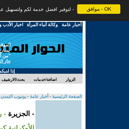
موافق - OK
لتوفير افضل خدمة لكم ولتسهيل عملي
أخبار عامة
-
وكالة أنباء المرأة
-
اخبار الأدب و
الموقع
يسارية
"من أج
حاز ال
إذا لديك
الزوار
اضافة/خدمات
بحث/الارشيف
الصفحة الرئيسية
-
أخبار عامة
-
يوتيوب التمدن
- الجزيرة
- 
الأوكرانية كي