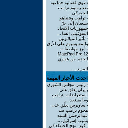
دعوى قضائية جماعية
ضد رسوم ترامب
الجمركي ...
-
ترامب ونتنياهو
يسعيان إلى جرّ
جمهوريات الاتحاد
السوفيتي السا ...
-
تأثير الميلاتونين
والمغنيسيوم على الأرق
-
أبرز مواصفات
MatePad Pro 12
الجديد من هواوي
المزيد.....
احدث الأخبار المهمة
-
رئيس مجلس الشورى
بإيران يعلق على
-استعراضات- ترامب
وما يستخد ...
-
ساويرس يعلّق على
هجوم ترامب ضد
عبدالرحمن السيد
بسبب إسرائيل. ...
-
كيف نجح الحلفاء في