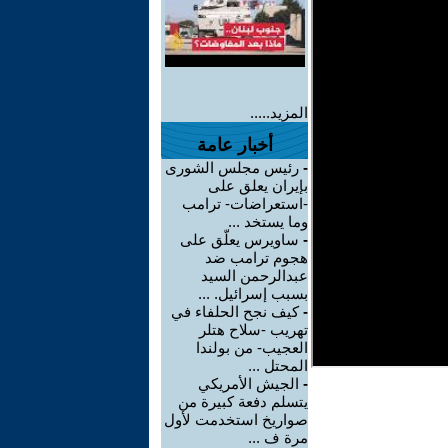
المزيد.....
أخبار عامة
-
رئيس مجلس الشورى
بإيران يعلق على
-استعراضات- ترامب
وما يستخد ...
-
ساويرس يعلّق على
هجوم ترامب ضد
عبدالرحمن السيد
بسبب إسرائيل. ...
-
كيف نجح الحلفاء في
تهريب -سلاح هتلر
العجيب- من بولندا
المحتل ...
-
الجيش الأمريكي
يتسلم دفعة كبيرة من
صواريخ استخدمت لأول
مرة ف ...