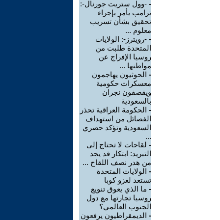
-
-وول ستريت جورنال-:
ترامب يأمر بإجراء
تحقيق بشأن تسريب
معلوم ...
-
-رويترز-: الولايات
المتحدة طلبت من
روسيا الإفراج عن
مواطنها ...
-
الحوثيون يهاجمون
معسكرات حكومية
ويقصفون نجران
بالسعودية
-
الحكومة العراقية تحذر
الفصائل من استهداف
السعودية وتؤكد حصري
...
-
لقاحات لا تحتاج إلى
التبريد: ابتكار قد يحد
من هدر نصف اللقاح ...
-
الولايات المتحدة
تستعد لغزو كوبا
-
ما الذي يعوق تنويع
روسيا تجارتها مع دول
الجنوب العالمي؟
-
الديمقراطيون يرفعون