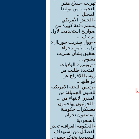
تهريب -سلاح هتلر
العجيب- من بولندا
المحتل ...
-
الجيش الأمريكي
يتسلم دفعة كبيرة من
صواريخ استخدمت لأول
مرة ف ...
-
-وول ستريت جورنال-:
ترامب يأمر بإجراء
تحقيق بشأن تسريب
معلوم ...
-
-رويترز-: الولايات
المتحدة طلبت من
روسيا الإفراج عن
مواطنها ...
-
رئيس اللجنة الأمريكية
ا
للفنون الجميلة: من
المقرر الانتهاء من ...
-
الحوثيون يهاجمون
معسكرات حكومية
ويقصفون نجران
بالسعودية
-
الحكومة العراقية تحذر
الفصائل من استهداف
السعودية وتؤكد حصري