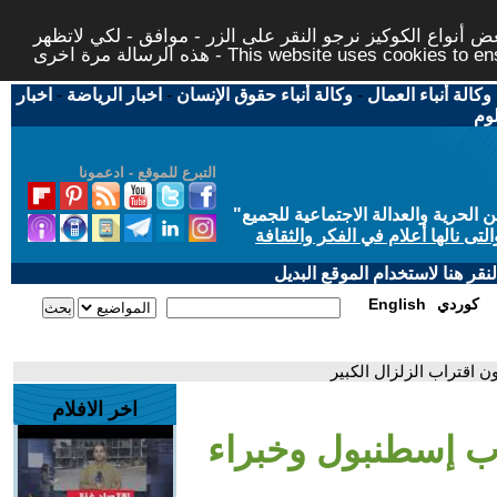
 أنواع الكوكيز نرجو النقر على الزر - موافق - لكي لاتظهر
This website uses cookies to ensure you ge
وكالة أنباء العمال
-
وكالة أنباء حقوق الإنسان
-
اخبار الرياضة
-
اخبار
لوم
التبرع للموقع - ادعمونا
حرية والعدالة الاجتماعية للجميع
"
تى نالها أعلام في الفكر والثقافة
قر هنا لاستخدام الموقع البديل
كوردي
English
اخر الافلام
بقوة 6.2 يضرب إسطنبول وخبراء