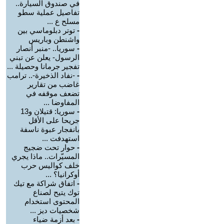
في صندوق السيارة..
تفاصيل عملية سطو
مسلح ع ...
-
توتر دبلوماسي بين
واشنطن وباريس
-
سوريا.. -منبر أنصار
الرسول- يعلن عن تبني
تفجير جرمانا وحصيلة ...
-
-نفاد الذخيرة-.. ترامب
غاضب من تقارير
تضعف موقفه في
المفاوضا ...
-
سوريا: قتيلان و13
جريحا على الأقل
بانفجار عبوة ناسفة
استهدفت ...
-
حوار تحت ضجيج
المسيّرات.. ماذا يجري
خلف كواليس حرب
أوكرانيا؟ ...
-
اتفاق شراكة مع تيك
توك يتيح لصناع
المحتوى استخدام
شخصيات ديز ...
-
بعد أزمة ضياء