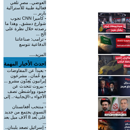
العوضي.. مصر تلغي
فعالية طبية للأسترالية
باربر ...
-
كاميرا CNN تجوب
شوارع دمشق.. وهذا ما
رصدته خلال نظرة على
الح ...
-
ترامب: صناعاتنا
الدفاعية تتوسع
المزيد.....
احدث الأخبار المهمة
-
بعيداً عن المفاوضات
مع عُمان.. مشرعون
إيرانيون يُعِدّون مشرو ...
-
بيروت تتحدث عن
جمود وواشنطن تصف
الأجواء بـ-الإيجابية-.. إلى
...
-
منتخب أفغانستان
النسوي يجتمع من جديد
على بُعد 8 آلاف ميل بعد
...
-
إسرائيل تصعد بلبنان..