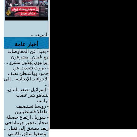
المزيد.....
أخبار عامة
-
بعيداً عن المفاوضات
مع عُمان.. مشرعون
إيرانيون يُعِدّون مشرو ...
-
بيروت تتحدث عن
جمود وواشنطن تصف
الأجواء بـ-الإيجابية-.. إلى
...
-
إسرائيل تصعد بلبنان..
نتنياهو يثير غضب
ترامب
-
روسيا تستضيف
أطفالا فلسطينيين
-
سوريا.. ارتفاع حصيلة
ضحايا تفجير جرمانا في
ريف دمشق إلى قتيل ...
-
وضعوا سائق تاكسي