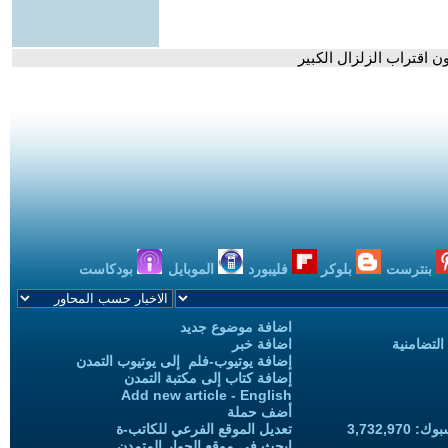
بنترست
بلوكر
فليبورد
الموبايل
بودكاست
اضافة موضوع جديد
التضامنية
اضافة خبر
إضافة يوتيوب-فلم إلى يوتيوب التمدن
إضافة كتاب إلى مكتبة التمدن
Add new article - English
أضف حملة
3,732,97
تعديل الموقع الفرعي للكاتب-ة
ابحث في موقع الحوار المتمدن