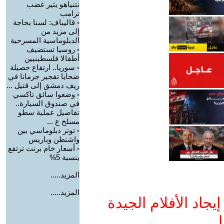
نتنياهو يثير غضب
ترامب
-
قاليباف: لسنا بحاجة
إلى مزيد من
الدبلوماسية المسرحية
-
روسيا تستضيف
أطفالا فلسطينيين
-
سوريا.. ارتفاع حصيلة
ضحايا تفجير جرمانا في
ريف دمشق إلى قتيل ...
-
وضعوا سائق تاكسي
في صندوق السيارة..
تفاصيل عملية سطو
مسلح ع ...
-
توتر دبلوماسي بين
واشنطن وباريس
-
أسعار خام برنت ترتفع
بنسبة 5%
المزيد.....
المزيد.....
جاد الأفلام الجيدة
ا