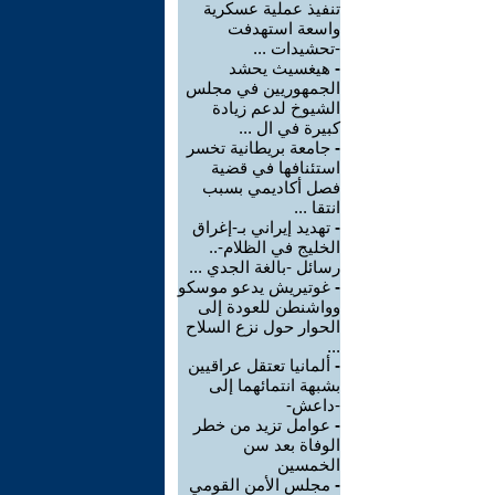
تنفيذ عملية عسكرية
واسعة استهدفت
-تحشيدات ...
-
هيغسيث يحشد
الجمهوريين في مجلس
الشيوخ لدعم زيادة
كبيرة في ال ...
-
جامعة بريطانية تخسر
استئنافها في قضية
فصل أكاديمي بسبب
انتقا ...
-
تهديد إيراني بـ-إغراق
الخليج في الظلام-..
رسائل -بالغة الجدي ...
-
غوتيريش يدعو موسكو
وواشنطن للعودة إلى
الحوار حول نزع السلاح
...
-
ألمانيا تعتقل عراقيين
بشبهة انتمائهما إلى
-داعش-
-
عوامل تزيد من خطر
الوفاة بعد سن
الخمسين
-
مجلس الأمن القومي