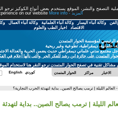
ة التصفح والنشر، الموقع يستخدم بعض أنواع الكوكيز نرجو النق
More info - المزيد
experience on our website
الفن
-
وكالة أنباء اليسار
-
وكالة أنباء العلمانية
-
وكالة أنباء العمال
-
وكا
الاقتصاد
-
اخبار الطب والعلوم
 الرئيسي لمؤسسة الحوار المتمدن
، علمانية، ديمقراطية، تطوعية وغير ربحية
ل مجتمع مدني علماني ديمقراطي حديث يضمن الحرية والعدالة الاجتم
حوار المتمدن على جائزة ابن رشد للفكر الحر والتى نالها أعلام في الفك
م مشاكل تقنية في تصفح الحوار المتمدن نرجو النقر هنا لاستخدام الموقع
كوردي
English
الاخبار
مراكز
الحوار المتمدن
- العالم الليلة | ترمب يصالح الصين.. بداية لتهدئة الحرب التجارية؟
عالم الليلة | ترمب يصالح الصين.. بداية لتهدئة