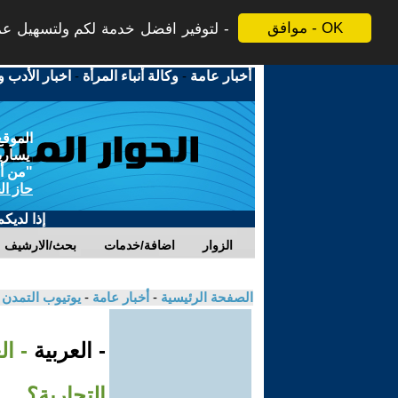
موافق - OK
لتوفير افضل خدمة لكم ولتسهيل عملي
أخبار عامة
-
وكالة أنباء المرأة
-
اخبار الأدب و
الموقع
يسارية
"من أج
حاز ال
إذا لديك
الزوار
اضافة/خدمات
بحث/الارشيف
الصفحة الرئيسية
-
أخبار عامة
-
يوتيوب التمدن
- العربية
- ال
التجارية؟