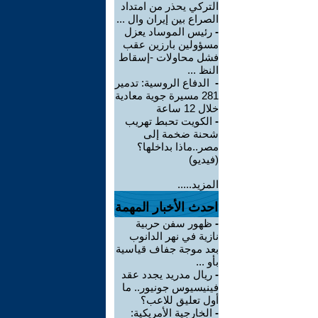
التركي يحذر من امتداد
الصراع بين إيران وال ...
-
رئيس الموساد يعزل
مسؤولين بارزين عقب
فشل محاولات -إسقاط
النظ ...
-
الدفاع الروسية: تدمير
281 مسيرة جوية معادية
خلال 12 ساعة
-
الكويت تحبط تهريب
شحنة ضخمة إلى
مصر..ماذا بداخلها؟
(فيديو)
المزيد.....
احدث الأخبار المهمة
-
ظهور سفن حربية
نازية في نهر الدانوب
بعد موجة جفاف قياسية
بأو ...
-
ريال مدريد يجدد عقد
فينيسيوس جونيور.. ما
أول تعليق للاعب؟
-
الخارجية الأمريكية: