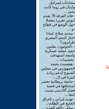
محادثات إسرائيل
ولبنان في روما كانت
مثمر ...
-
قائد الفرقة 76 يقدم
لبوتين تقريرا مفصلا
حول الوضع في قطاع
دو ...
-
محمد صلاح: لماذا
اختار النجم المصري
طرابزون؟
-
-الحوثيون- يعلنون
تنفيذ عملية عسكرية
واسعة استهدفت
-تحشيدات ...
-
هيغسيث يحشد
ا
الجمهوريين في مجلس
الشيوخ لدعم زيادة
كبيرة في ال ...
-
جامعة بريطانية تخسر
استئنافها في قضية
فصل أكاديمي بسبب
انتقا ...
-
تهديد إيراني بـ-إغراق
الخليج في الظلام-..
رسائل -بالغة الجدي ...