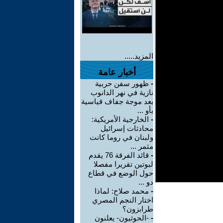
المزيد.....
أخبار عامة
-
ظهور سفن حربية
نازية في نهر الدانوب
بعد موجة جفاف قياسية
بأو ...
-
الخارجية الأمريكية:
محادثات إسرائيل
ولبنان في روما كانت
مثمر ...
-
قائد الفرقة 76 يقدم
لبوتين تقريرا مفصلا
حول الوضع في قطاع
دو ...
-
محمد صلاح: لماذا
اختار النجم المصري
طرابزون؟
-
-الحوثيون- يعلنون