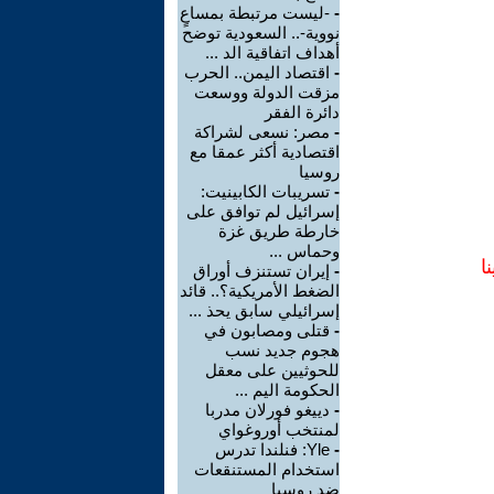
-
-ليست مرتبطة بمساعٍ
نووية-.. السعودية توضح
أهداف اتفاقية الد ...
-
اقتصاد اليمن.. الحرب
مزقت الدولة ووسعت
دائرة الفقر
-
مصر: نسعى لشراكة
اقتصادية أكثر عمقا مع
روسيا
-
تسريبات الكابينيت:
إسرائيل لم توافق على
خارطة طريق غزة
وحماس ...
ا
-
إيران تستنزف أوراق
الضغط الأمريكية؟.. قائد
إسرائيلي سابق يحذ ...
-
قتلى ومصابون في
هجوم جديد نسب
للحوثيين على معقل
الحكومة اليم ...
-
دييغو فورلان مدربا
لمنتخب أوروغواي
-
Yle: فنلندا تدرس
استخدام المستنقعات
ضد روسيا