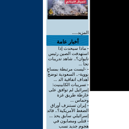
المزيد.....
أخبار عامة
-
ماذا سيحدث إذا
استهدفت الصين رئيس
تايوان؟.. شاهد تدريبات
تحا ...
-
-ليست مرتبطة بمساعٍ
نووية-.. السعودية توضح
أهداف اتفاقية الد ...
-
تسريبات الكابينيت:
إسرائيل لم توافق على
خارطة طريق غزة
وحماس ...
-
إيران تستنزف أوراق
الضغط الأمريكية؟.. قائد
إسرائيلي سابق يحذ ...
-
قتلى ومصابون في
هجوم جديد نسب