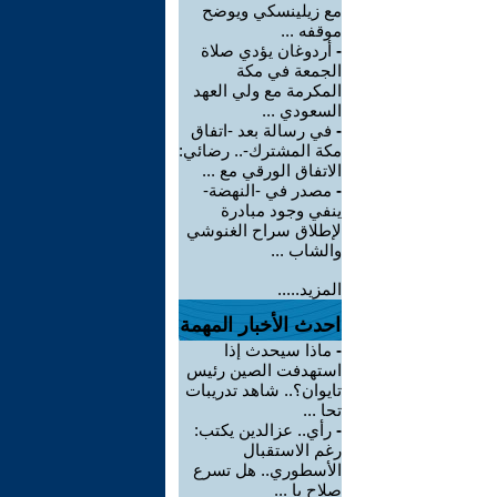
مع زيلينسكي ويوضح
موقفه ...
-
أردوغان يؤدي صلاة
الجمعة في مكة
المكرمة مع ولي العهد
السعودي ...
-
في رسالة بعد -اتفاق
مكة المشترك-.. رضائي:
الاتفاق الورقي مع ...
-
مصدر في -النهضة-
ينفي وجود مبادرة
لإطلاق سراح الغنوشي
والشاب ...
المزيد.....
احدث الأخبار المهمة
-
ماذا سيحدث إذا
استهدفت الصين رئيس
تايوان؟.. شاهد تدريبات
تحا ...
-
رأي.. عزالدين يكتب:
رغم الاستقبال
الأسطوري.. هل تسرع
صلاح با ...