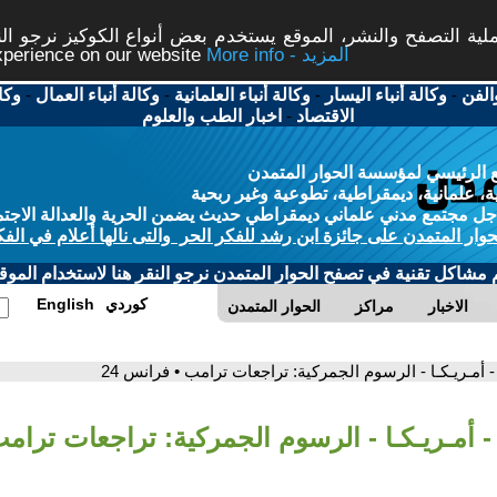
ة التصفح والنشر، الموقع يستخدم بعض أنواع الكوكيز نرجو النق
More info - المزيد
experience on our website
الفن
-
وكالة أنباء اليسار
-
وكالة أنباء العلمانية
-
وكالة أنباء العمال
-
وكا
الاقتصاد
-
اخبار الطب والعلوم
 الرئيسي لمؤسسة الحوار المتمدن
، علمانية، ديمقراطية، تطوعية وغير ربحية
ل مجتمع مدني علماني ديمقراطي حديث يضمن الحرية والعدالة الاجتم
حوار المتمدن على جائزة ابن رشد للفكر الحر والتى نالها أعلام في الفك
م مشاكل تقنية في تصفح الحوار المتمدن نرجو النقر هنا لاستخدام الموقع
كوردي
English
الاخبار
مراكز
الحوار المتمدن
- أمـريـكـا - الرسوم الجمركية: تراجعات ترامب • فرانس 24
- أمـريـكـا - الرسوم الجمركية: تراجعات ترامب