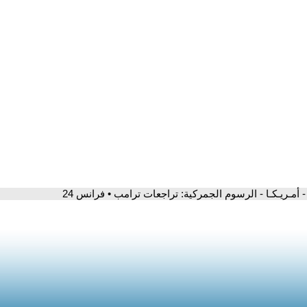
- أمـريـكـا - الرسوم الجمركية: تراجعات ترامب • فرانس 24