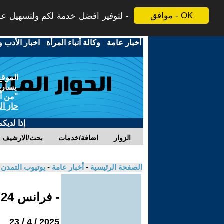
موافق - OK
لتوفير افضل خدمة لكم ولتسهيل عملي
أخبار عامة
-
وكالة أنباء المرأة
-
اخبار الأدب و
الموقع
يسارية
"من أج
حاز ال
إذا لديك
الزوار
اضافة/خدمات
بحث/الارشيف
الصفحة الرئيسية
-
أخبار عامة
-
يوتيوب التمدن
- فرانس 24
2025 / 4 / 23