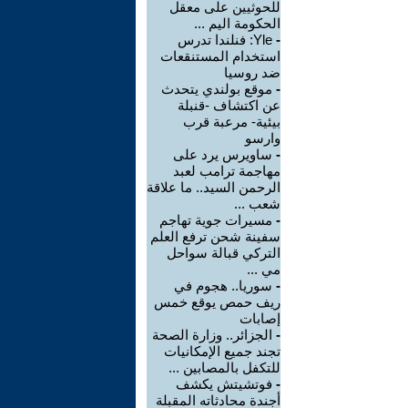
للحوثيين على معقل
الحكومة اليم ...
-
Yle: فنلندا تدرس
استخدام المستنقعات
ضد روسيا
-
موقع بولندي يتحدث
عن اكتشاف -قنبلة
بيئية- مرعبة قرب
وارسو
-
ساويرس يرد على
مهاجمة ترامب لعبد
الرحمن السيد.. ما علاقة
شعب ...
-
مسيرات جوية تهاجم
سفينة شحن ترفع العلم
التركي قبالة سواحل
مي ...
-
سوريا.. هجوم في
ريف حمص يوقع خمس
إصابات
-
الجزائر.. وزارة الصحة
تجند جميع الإمكانيات
للتكفل بالمصابين ...
-
فوتشيتش يكشف
أجندة محادثاته المقبلة