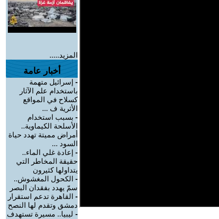
المزيد.....
أخبار عامة
-
إسرائيل متهمة
باستخدام علم الآثار
كسلاح في المواقع
الأثرية ف ...
-
بسبب استخدام
الأسلحة الكيماوية..
أمراض مميتة تهدد حياة
السود ...
-
إعادة غلي الماء..
حقيقة المخاطر التي
يتداولها كثيرون
-
الكحول المغشوش..
سمّ يهدد بفقدان البصر
-
القاهرة تدعم استقرار
دمشق وتقدم لها النصح
-
ليبيا.. مسيرة تستهدف