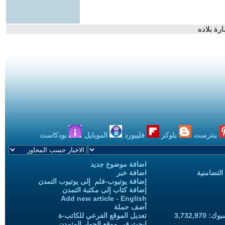
رة بلاده
بنترست
بلوكر
فليبورد
الموبايل
بودكاست
اضافة موضوع جديد
التضامنية
اضافة خبر
إضافة يوتيوب-فلم إلى يوتيوب التمدن
إضافة كتاب إلى مكتبة التمدن
Add new article - English
أضف حملة
3,732,97
تعديل الموقع الفرعي للكاتب-ة
ابحث في موقع الحوار المتمدن