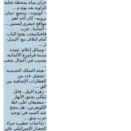
خزان مياه بمحطة تحلية
الزاوية بعد يوم م ...
-
-لوموند-: منتجع -سان
تروبيه- كان أحد أهم
مواقع جيفري إبستين ...
-
ألمانيا.. حزب
فاغنكنيخت يفتح الباب
أمام ائتلاف مع -البديل-
ل ...
-
وسائل إعلام: عمدة
مدينة فرايبرغ الألمانية
يتسبب في أعمال شغب
...
-
هيئة السكك الحديدية
: تشغيل عدد من
القطارات الإضافية بين
الق ...
-
زهرة النيل.. قاتل
ليلكي يخنق الأنهار
-
ميشيغان على خط
الكونغرس.. هل ينجح
عبد السيد في توحيد
حزب منق ...
-
تداعيات خطيرة جراء
الحصار الإسرائيلي على