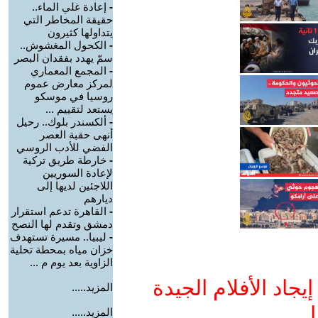
-
إعادة غلي الماء..
حقيقة المخاطر التي
يتداولها كثيرون
-
الكحول المغشوش..
سمّ يهدد بفقدان البصر
-
المجمع المعماري
لمركز معارض عموم
روسيا في موسكو
يستعد لتقييم ...
-
ألكسندر بلوك.. رحيل
أنهى حقبة العصر
الفضي للأدب الروسي
-
خارطة طريق تركية
لإعادة السوريين
اللاجئين لديها إلى
ديارهم
-
القاهرة تدعم استقرار
دمشق وتقدم لها النصح
-
ليبيا.. مسيرة تستهدف
خزان مياه بمحطة تحلية
الزاوية بعد يوم م ...
جاد الأفلام الجيدة
المزيد.....
ا
المزيد.....