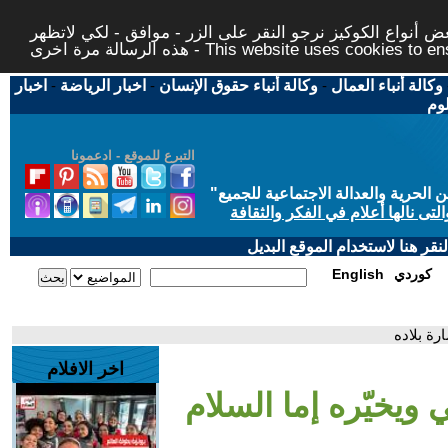
 أنواع الكوكيز نرجو النقر على الزر - موافق - لكي لاتظهر
This website uses cookies to ensure you ge
وكالة أنباء العمال
-
وكالة أنباء حقوق الإنسان
-
اخبار الرياضة
-
اخبار
لوم
التبرع للموقع - ادعمونا
حرية والعدالة الاجتماعية للجميع
"
تى نالها أعلام في الفكر والثقافة
قر هنا لاستخدام الموقع البديل
كوردي
English
رة بلاده
اخر الافلام
 ويخيّره إما السلام