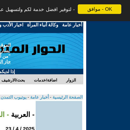
موافق - OK
لتوفير افضل خدمة لكم ولتسهيل عملي
أخبار عامة
-
وكالة أنباء المرأة
-
اخبار الأدب و
الموقع
يسارية
"من أج
حاز ال
إذا لديك
الزوار
اضافة/خدمات
بحث/الارشيف
الصفحة الرئيسية
-
أخبار عامة
-
يوتيوب التمدن
- العربية
- ال
2025 / 4 / 23