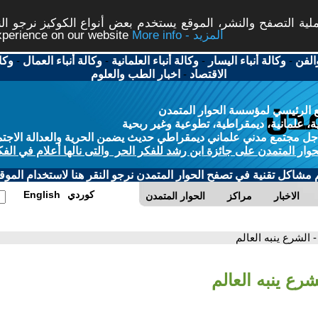
ة التصفح والنشر، الموقع يستخدم بعض أنواع الكوكيز نرجو النق
More info - المزيد
experience on our website
الفن
-
وكالة أنباء اليسار
-
وكالة أنباء العلمانية
-
وكالة أنباء العمال
-
وكا
الاقتصاد
-
اخبار الطب والعلوم
 الرئيسي لمؤسسة الحوار المتمدن
، علمانية، ديمقراطية، تطوعية وغير ربحية
ل مجتمع مدني علماني ديمقراطي حديث يضمن الحرية والعدالة الاجتم
حوار المتمدن على جائزة ابن رشد للفكر الحر والتى نالها أعلام في الفك
م مشاكل تقنية في تصفح الحوار المتمدن نرجو النقر هنا لاستخدام الموقع
كوردي
English
الاخبار
مراكز
الحوار المتمدن
- الشرع ينبه العالم
شرع ينبه العالم