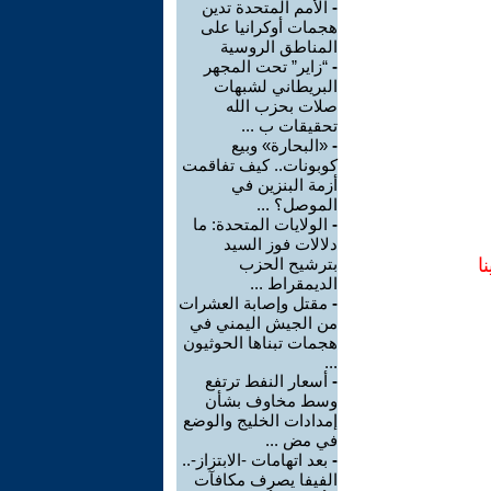
-
الأمم المتحدة تدين
هجمات أوكرانيا على
المناطق الروسية
-
“زاير” تحت المجهر
البريطاني لشبهات
صلات بحزب الله
تحقيقات ب ...
-
«البحارة» وبيع
كوبونات.. كيف تفاقمت
أزمة البنزين في
الموصل؟ ...
-
الولايات المتحدة: ما
دلالات فوز السيد
ا
بترشيح الحزب
الديمقراط ...
-
مقتل وإصابة العشرات
من الجيش اليمني في
هجمات تبناها الحوثيون
...
-
أسعار النفط ترتفع
وسط مخاوف بشأن
إمدادات الخليج والوضع
في مض ...
-
بعد اتهامات -الابتزاز-..
الفيفا يصرف مكافآت