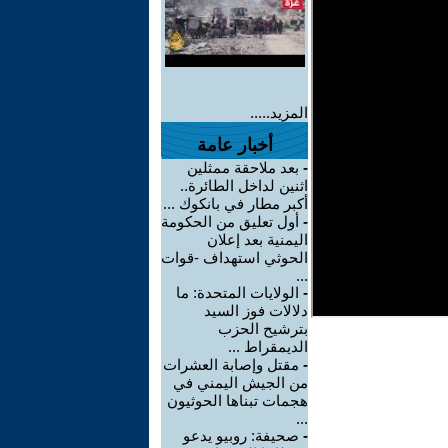
المزيد.....
أخبار عامة
-
بعد ملاحقة ممثلين
اثنين لداخل الطائرة..
أكبر مطار في بانكوك ...
-
أول تعليق من الحكومة
اليمنية بعد إعلان
الحوثي استهداف -قوات
...
-
الولايات المتحدة: ما
دلالات فوز السيد
بترشيح الحزب
الديمقراط ...
-
مقتل وإصابة العشرات
من الجيش اليمني في
هجمات تبناها الحوثيون
...
-
صحيفة: روبيو يدعو