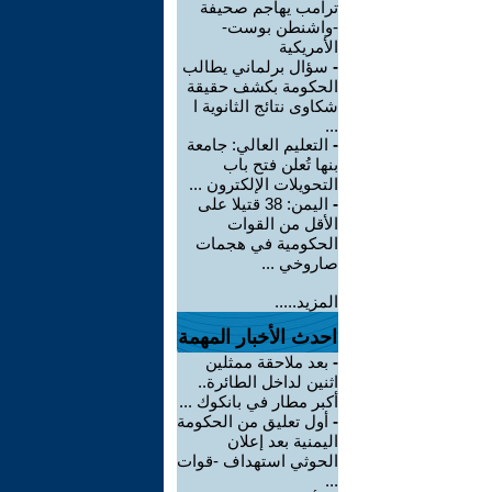
ترامب يهاجم صحيفة
-واشنطن بوست-
الأمريكية
-
سؤال برلماني يطالب
الحكومة بكشف حقيقة
شكاوى نتائج الثانوية ا
...
-
التعليم العالي: جامعة
بنها تُعلن فتح باب
التحويلات الإلكترون ...
-
اليمن: 38 قتيلا على
الأقل من القوات
الحكومية في هجمات
صاروخي ...
المزيد.....
احدث الأخبار المهمة
-
بعد ملاحقة ممثلين
اثنين لداخل الطائرة..
أكبر مطار في بانكوك ...
-
أول تعليق من الحكومة
اليمنية بعد إعلان
الحوثي استهداف -قوات
...