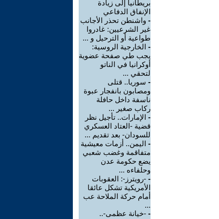
بريطانيا إلى زيادة
الإنفاق الدفاعي
-
واشنطن تحذر الأجانب
غير الشرعيين: غادروا
طواعية أو الترحيل و ...
-
الخارجية الروسية:
يجب طي صفحة عضوية
أوكرانيا في الناتو
لتحقي ...
-
سوريا.. قتلى
ومصابون بانفجار عبوة
ناسفة داخل حافلة
ركاب صغير ...
-
الإمارات.. تأجيل نظر
قضية -العتاد العسكري
للسودان- بعد تقديم ...
-
اليمن.. أزمات معيشية
متفاقمة وغضب شعبي
يضع حكومة عدن
وحلفاءه ...
-
-رويترز-: العقوبات
الأمريكية تشكل عائقا
أمام حركة الملاحة عب
...
-
-خيانة عظمى-..