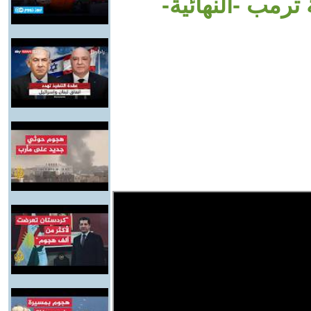
رمب -النهائية-