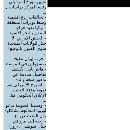
تعيين مؤرخ إسرائيلي
رئيسا لمركز دراسات ل
...
-
تحالفات ردع إقليمية
وسط توترات المنطقة
-
تركيا تقيد حركة
السفن بالبحر الأسود
-
الجيش الإيراني: لا
خيار للولايات المتحدة
سوى القبول بالوضع ا
...
-
حرب إيران تطيح
بمسؤولين في الموساد
-
هانتر بايدن يكشف
تفاصيل صادمة عن
تدهور صحة والده
-
الشيوخ الأمريكي يقر
تمويلا مؤقتا لتجنب
الإغلاق الحكومي قبل ا
...
-
أوسيتيا الجنوبية تدعو
أوروبا لمعالجة مشاكلها
بدل البحث عن -ع ...
-
رحلة إلى بيرو في
جبال سوتشي.. -روزا