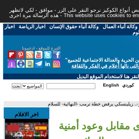
 أنواع الكوكيز نرجو النقر على الزر - موافق - لكي لاتظهر
This website uses cookies to ensure you ge
وكالة أنباء العمال
-
وكالة أنباء حقوق الإنسان
-
اخبار الرياضة
-
اخبار
لوم
التبرع للموقع - ادعمونا
حرية والعدالة الاجتماعية للجميع
"
تى نالها أعلام في الفكر والثقافة
قر هنا لاستخدام الموقع البديل
كوردي
English
ر-.. زيلينسكي يرفض خطة ترمب -النهائية- للسلام
اخر الافلام
رى مقابل وعود أمنية