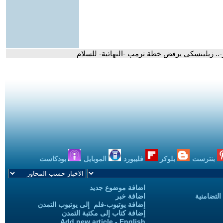
ر-.. زيلينسكي يرفض خطة ترمب -النهائية- للسلام
بنترست
بلوكر
فليبورد
الموبايل
بودكاست
اضافة موضوع جديد
التضامنية
اضافة خبر
إضافة يوتيوب-فلم إلى يوتيوب التمدن
إضافة كتاب إلى مكتبة التمدن
Add new article - English