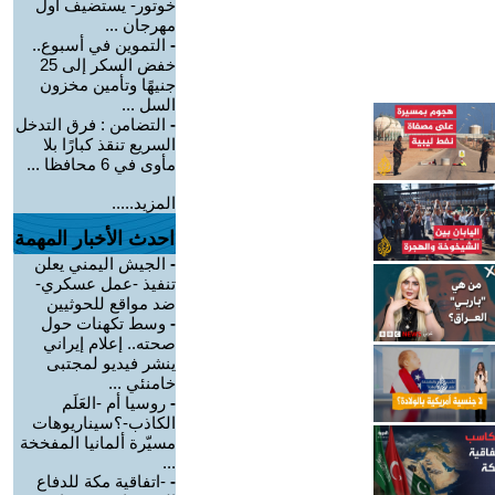
خوتور- يستضيف أول
مهرجان ...
-
التموين في أسبوع..
خفض السكر إلى 25
جنيهًا وتأمين مخزون
السل ...
-
التضامن : فرق التدخل
السريع تنقذ كبارًا بلا
مأوى في 6 محافظا ...
المزيد.....
احدث الأخبار المهمة
-
الجيش اليمني يعلن
تنفيذ -عمل عسكري-
ضد مواقع للحوثيين
-
وسط تكهنات حول
صحته.. إعلام إيراني
ينشر فيديو لمجتبى
خامنئي ...
-
روسيا أم -العَلَم
الكاذب-؟سيناريوهات
مسيّرة ألمانيا المفخخة
...
-
-اتفاقية مكة للدفاع