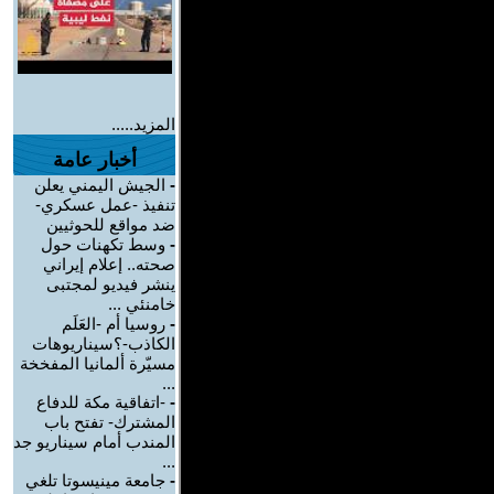
المزيد.....
أخبار عامة
-
الجيش اليمني يعلن
تنفيذ -عمل عسكري-
ضد مواقع للحوثيين
-
وسط تكهنات حول
صحته.. إعلام إيراني
ينشر فيديو لمجتبى
خامنئي ...
-
روسيا أم -العَلَم
الكاذب-؟سيناريوهات
مسيّرة ألمانيا المفخخة
...
-
-اتفاقية مكة للدفاع
المشترك- تفتح باب
المندب أمام سيناريو جد
...
-
جامعة مينيسوتا تلغي