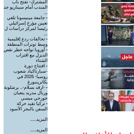
المشترك- تفتح باب
المندب أمام سيناريو جد
...
-
جامعة مينيسوتا تلغي
تعيين مؤرخ إسرائيلي
رئيسا لمركز دراسات ل
...
-
تحالفات ردع إقليمية
وسط توترات المنطقة
-
أوروبا تواجه خطر نقص
الديزل مع اقتراب
الشتاء
-
افتتاح دورة
-سبارتاكياد شعوب
روسيا- 2026 في
يكاترينبورغ
-
-ارقد بسلام-.. برشلونة
وريال مدريد ينعيان
خورخي ميسي
-
تركيا تقيد حركة
السفن بالبحر الأسود
المزيد.....
المزيد.....