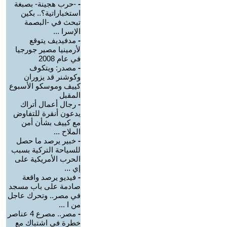
-
-حرب هجينة- بصبغة
استخباراتية؟.. بكين
تبحث في -البصمة
الإسرا ...
-
مدفيديف يتوقع
لأرمينيا مصير جورجيا
في عام 2008
-
مصدر: ويتكوف
وكوشنر قد يزوران
كييف وموسكو الأسبوع
المقبل
-
رجال أعمال أتراك
يدعون أنقرة للتفاوض
مع كييف بشأن أمن
الملاح ...
-
خبير يرصد ما حصل
للسياحة التركية بسبب
الحرب الأمريكية على
إي ...
-
فيديو يرصد واقعة
صادمة على باب مسجد
في مصر.. وتحرك عاجل
من ا ...
-
مصر.. مصرع 4 عناصر
خطرة في اشتباك مع