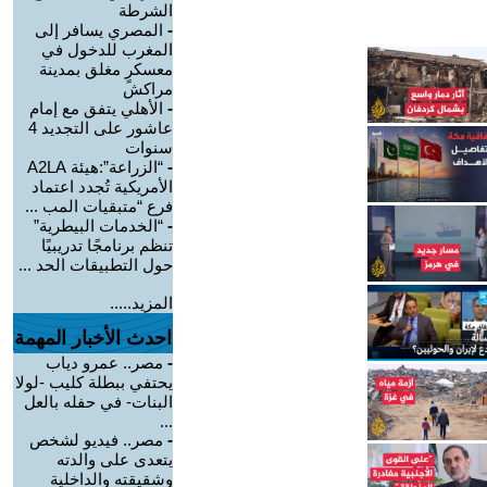
الشرطة
-
المصري يسافر إلى
المغرب للدخول في
معسكرٍ مغلق بمدينة
مراكش
-
الأهلي يتفق مع إمام
عاشور على التجديد 4
سنوات
-
“الزراعة”:هيئة A2LA
الأمريكية تُجدد اعتماد
فرع “متبقيات المب ...
-
“الخدمات البيطرية”
تنظم برنامجًا تدريبيًا
حول التطبيقات الحد ...
المزيد.....
احدث الأخبار المهمة
-
مصر.. عمرو دياب
يحتفي ببطلة كليب -لولا
البنات- في حفله بالعل
...
-
مصر.. فيديو لشخص
يتعدى على والدته
وشقيقته والداخلية