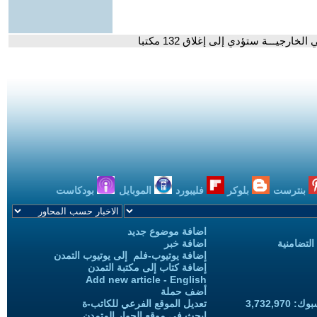
رجيـــة ستؤدي إلى إغلاق 132 مكتبا
بنترست
بلوكر
فليبورد
الموبايل
بودكاست
اضافة موضوع جديد
التضامنية
اضافة خبر
إضافة يوتيوب-فلم إلى يوتيوب التمدن
إضافة كتاب إلى مكتبة التمدن
Add new article - English
أضف حملة
3,732,97
تعديل الموقع الفرعي للكاتب-ة
ابحث في موقع الحوار المتمدن