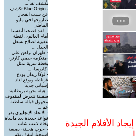
تكشف تفا ...
-
Blue Origin تكشف
عن سبب انفجار
صاروخها في مايو
الماضي
-
-لقد فضحنا أنفسنا
أمام العالم-.. لقطة
عفوية لصلاح تشعل
الجدل ...
-
طهران تراهن على
-متلازمة جيمي كارتر-
بخطة سرية تمثل
-كابوسا- ...
-
لوكا زيدان يودع
غرناطة ويوقع لناد
إسباني جديد
-
هيئة بحرية بريطانية:
سفينة تتعرض لمقذوف
مجهول قبالة سلطنة
عم ...
-
الاتحاد الإنجليزي يقر
قواعد جديدة بعد مأساة
جاد الأفلام الجيدة
وفاة لاعب شاب
-
-حرب هجينة- بصبغة
ا
استخباراتية؟.. بكين