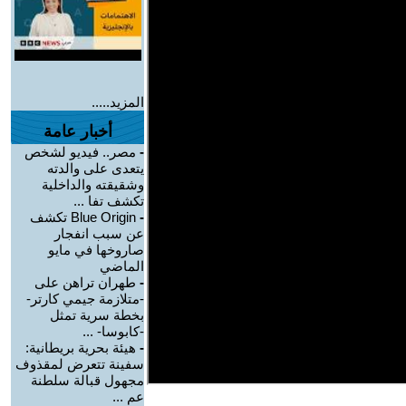
المزيد.....
أخبار عامة
-
مصر.. فيديو لشخص
يتعدى على والدته
وشقيقته والداخلية
تكشف تفا ...
-
Blue Origin تكشف
عن سبب انفجار
صاروخها في مايو
الماضي
-
طهران تراهن على
-متلازمة جيمي كارتر-
بخطة سرية تمثل
-كابوسا- ...
-
هيئة بحرية بريطانية:
سفينة تتعرض لمقذوف
مجهول قبالة سلطنة
عم ...