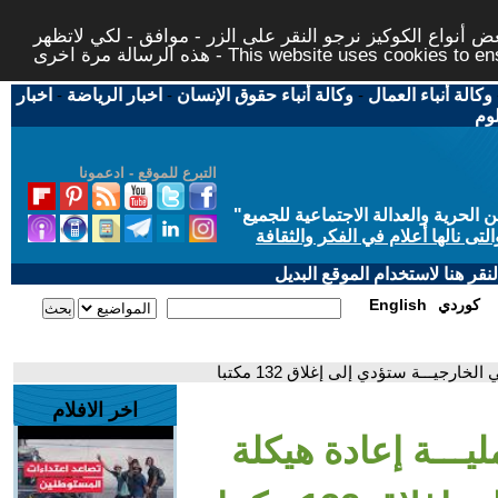
 أنواع الكوكيز نرجو النقر على الزر - موافق - لكي لاتظهر
This website uses cookies to ensure you ge
وكالة أنباء العمال
-
وكالة أنباء حقوق الإنسان
-
اخبار الرياضة
-
اخبار
لوم
التبرع للموقع - ادعمونا
حرية والعدالة الاجتماعية للجميع
"
تى نالها أعلام في الفكر والثقافة
قر هنا لاستخدام الموقع البديل
كوردي
English
رجيـــة ستؤدي إلى إغلاق 132 مكتبا
اخر الافلام
يـــة إعادة هيكلة