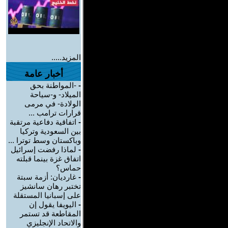
المزيد.....
أخبار عامة
-
-المواطنة بحق
الميلاد- و-سياحة
الولادة- في مرمى
قرارات ترامب ...
-
اتفاقية دفاعية مرتقبة
بين السعودية وتركيا
وباكستان وسط توترا ...
-
لماذا رفضت إسرائيل
اتفاق غزة بينما قبلته
حماس؟
-
غارديان: أزمة سبتة
تختبر رهان سانشيز
على إسبانيا المستقلة
-
اليويفا يقول إن
المقاطعة قد تستمر
والاتحاد الإنجليزي