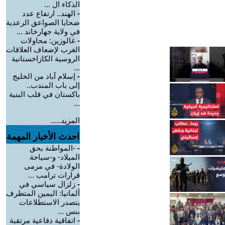
الذكاء ال ...
-
الهند.. ارتفاع عدد
ضحايا الصواعق الرعدية
في ولاية جهارخاند ...
-
غالوزين: محاولات
الغرب لإضعاف العلاقات
الروسية الكازاخستانية
...
-
إسلام آباد من الخليج
إلى باب المندب..
باكستان في قلب البنية
...
المزيد.....
احدث الأخبار المهمة
-
-المواطنة بحق
الميلاد- و-سياحة
الولادة- في مرمى
قرارات ترامب ...
-
زلزال سياسي في
ألمانيا: اليمين المتطرف
يتصدر الاستطلاعات
بنس ...
-
اتفاقية دفاعية مرتقبة