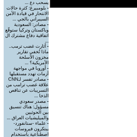
يسحب دع ...
-
بلومبيرغ: كثرة حالات
الانتحار في قيادة الأمن
السيبراني بالجي ...
-
مصادر: السعودية
وباكستان وتركيا ستوقّع
اتفاقية دفاع مشترك ال
...
-
أثارت غضب ترمب..
ماذا تُخفي تقارير
مخزون الأسلحة
الأمريكية؟ ...
-
أوروبا في مواجهة
أزمات تهدد مستقبلها
-
مصادر تفسر لـCNN
علاقة غضب ترامب من
التسريبات عن تناقص
الذخا ...
-
مصدر سعودي
مسؤول: هناك تنسيق
بين الحوثيين
والميليشيات العراق ...
-
علماء -ستانفورد-
يبتكرون فيروسات
اصطناعية باستخدام