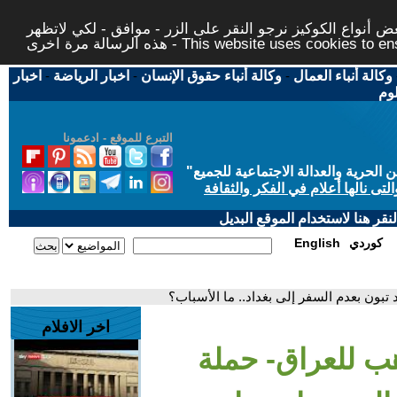
 أنواع الكوكيز نرجو النقر على الزر - موافق - لكي لاتظهر
This website uses cookies to ensure you ge
وكالة أنباء العمال
-
وكالة أنباء حقوق الإنسان
-
اخبار الرياضة
-
اخبار
لوم
التبرع للموقع - ادعمونا
حرية والعدالة الاجتماعية للجميع
"
تى نالها أعلام في الفكر والثقافة
قر هنا لاستخدام الموقع البديل
كوردي
English
تبون بعدم السفر إلى بغداد.. ما الأسباب؟
اخر الافلام
هب للعراق- حملة