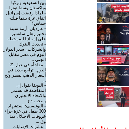
بين السعودية وتركيا
وباكستان وسط توترا ...
-
لماذا رفضت إسرائيل
اتفاق غزة بينما قبلته
حماس؟
-
غارديان: أزمة سبتة
تختبر رهان سانشيز
على إسبانيا المستقلة
-
تحديث البنوك
والشركات.. سعر الدولار
اليوم في مصر مقابل
الجني ...
-
مفاجأة في عيار 21
اليوم.. تراجع جديد في
أسعار الذهب بمصر وتح
...
-
اليويفا يقول إن
المقاطعة قد تستمر
والاتحاد الإنجليزي
يسحب دع ...
-
اليونيسف: استشهاد
300 طفل في غزة جراء
خروقات الاحتلال منذ
وق ...
-
عشرات الإصابات