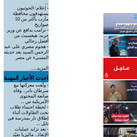
...
-
إعلام: الحوثيون
يستهدفون محافظة
مأرب بأكثر من 10
صواريخ
-
ترامب يدافع عن وزير
حربه: هيغسيث من
أفضل رجالي
-
هجوم مصري على عبد
الرحمن السيد بعد حديثه
المسيء عن مصر
المزيد.....
احدث الأخبار المهمة
-
وثّقت معركتها مع
سرطان نادر.. وفاة
صانعة المحتوى
الأمريكية س ...
-
لحظة احتماء طلاب
تحت الطاولات أثناء
إطلاق نار بمدرسة في
تايل ...
-
بعد تزايد عمليات
الإنقاذ.. ماليزيا تقيّد