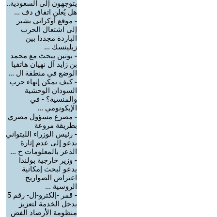
يتوجهون إلى السعودية..
هل يُعلن اتفاق دف ...
-
موقع أوكراني يشير
إلى اشتعال الحرب
الباردة مجددا بين
زيلينسك ...
-
بوتين يبحث مع محمد
بن زايد آل نهيان هاتفيا
الوضع في منطقة ال ...
-
كيف يمكن إنهاء حرب
السودان الوحشية
والمنسية؟ - في
الإيكونومي ...
-
مصرع مسؤول مصري
بطريقة مروعة
-
رئيس الوزراء الليتواني
يدعو إلى عدم إثارة
الذعر بالمعلومات ح ...
-
وزير خارجية بولندا
يدعو لبحث إمكانية
اعتراض الصواريخ
الروسية ...
-
قمر -إلكترو-إل- رقم 5
يدخل الخدمة لتعزيز
منظومة الأرصاد الفض