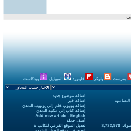
يف
بنترست
بلوكر
فليبورد
الموبايل
بودكاست
اضافة موضوع جديد
التضامنية
اضافة خبر
إضافة يوتيوب-فلم إلى يوتيوب التمدن
إضافة كتاب إلى مكتبة التمدن
Add new article - English
أضف حملة
3,732,97
تعديل الموقع الفرعي للكاتب-ة
ابحث في موقع الحوار المتمدن