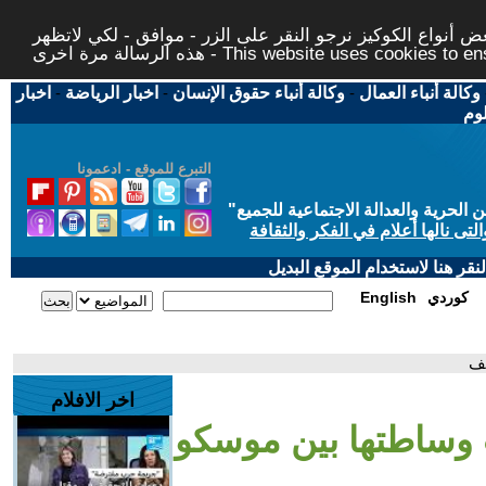
 أنواع الكوكيز نرجو النقر على الزر - موافق - لكي لاتظهر
This website uses cookies to ensure you ge
وكالة أنباء العمال
-
وكالة أنباء حقوق الإنسان
-
اخبار الرياضة
-
اخبار
لوم
التبرع للموقع - ادعمونا
حرية والعدالة الاجتماعية للجميع
"
تى نالها أعلام في الفكر والثقافة
قر هنا لاستخدام الموقع البديل
كوردي
English
يف
اخر الافلام
 وساطتها بين موسكو