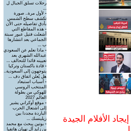
رحلات تسلق الجبال ل
...
-
لأول مرة.. صورة
تكشف سطح الشمس
بأدق تفاصيله حتى الآن
-
هذه المقاطع التي
أشعلت فتيل عبور سبتة
الجماعي بعد انتشارها
ب ...
-
ماذا نعلم عن السعودي
عبدالله الشهري بعد
تعيينه قائدا للتحالف ...
-
قادة باكستان وتركيا
يتوجهون إلى السعودية..
هل يُعلن اتفاق دف ...
-
أسباب استبعاد
المنتخب الروسي
للهوكي من بطولة
العالم 2027
-
موقع أوكراني يشير
إلى اشتعال الحرب
الباردة مجددا بين
جاد الأفلام الجيدة
زيلينسك ...
-
بوتين يبحث مع محمد
ا
بن زايد آل نهيان هاتفيا