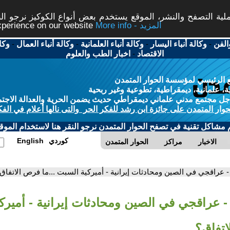
ة التصفح والنشر، الموقع يستخدم بعض أنواع الكوكيز نرجو النق
More info - المزيد
experience on our website
الفن
-
وكالة أنباء اليسار
-
وكالة أنباء العلمانية
-
وكالة أنباء العمال
-
وكا
الاقتصاد
-
اخبار الطب والعلوم
 الرئيسي لمؤسسة الحوار المتمدن
، علمانية، ديمقراطية، تطوعية وغير ربحية
ل مجتمع مدني علماني ديمقراطي حديث يضمن الحرية والعدالة الاجتم
حوار المتمدن على جائزة ابن رشد للفكر الحر والتى نالها أعلام في الفك
م مشاكل تقنية في تصفح الحوار المتمدن نرجو النقر هنا لاستخدام الموقع
كوردي
English
الاخبار
مراكز
الحوار المتمدن
- عراقجي في الصين ومحادثات إيرانية - أميركية السبت ...ما فرص الاتفاق
- عراقجي في الصين ومحادثات إيرانية - أميرك
اتفاق؟