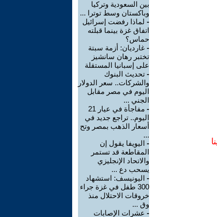
بين السعودية وتركيا
وباكستان وسط توترا ...
-
لماذا رفضت إسرائيل
اتفاق غزة بينما قبلته
حماس؟
-
غارديان: أزمة سبتة
تختبر رهان سانشيز
على إسبانيا المستقلة
-
تحديث البنوك
والشركات.. سعر الدولار
اليوم في مصر مقابل
الجني ...
-
مفاجأة في عيار 21
اليوم.. تراجع جديد في
أسعار الذهب بمصر وتح
...
ا
-
اليويفا يقول إن
المقاطعة قد تستمر
والاتحاد الإنجليزي
يسحب دع ...
-
اليونيسف: استشهاد
300 طفل في غزة جراء
خروقات الاحتلال منذ
وق ...
-
عشرات الإصابات