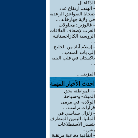
الذكاء ال ...
-
الهند.. ارتفاع عدد
ضحايا الصواعق الرعدية
في ولاية جهارخاند ...
-
غالوزين: محاولات
الغرب لإضعاف العلاقات
الروسية الكازاخستانية
...
-
إسلام آباد من الخليج
إلى باب المندب..
باكستان في قلب البنية
...
المزيد.....
احدث الأخبار المهمة
-
-المواطنة بحق
الميلاد- و-سياحة
الولادة- في مرمى
قرارات ترامب ...
-
زلزال سياسي في
ألمانيا: اليمين المتطرف
يتصدر الاستطلاعات
بنس ...
-
اتفاقية دفاعية مرتقبة