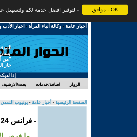
موافق - OK
لتوفير افضل خدمة لكم ولتسهيل عملي
أخبار عامة
-
وكالة أنباء المرأة
-
اخبار الأدب و
الموقع
يسارية
"من أج
حاز ال
إذا لديك
الزوار
اضافة/خدمات
بحث/الارشيف
الصفحة الرئيسية
-
أخبار عامة
-
يوتيوب التمدن
- فرانس 24
...ما فرص ال