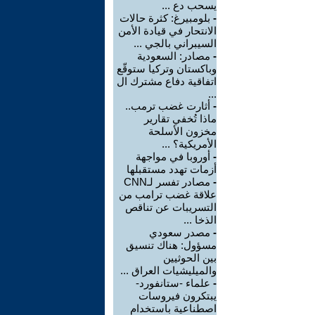
يسحب دع ...
-
بلومبيرغ: كثرة حالات
الانتحار في قيادة الأمن
السيبراني بالجي ...
-
مصادر: السعودية
وباكستان وتركيا ستوقّع
اتفاقية دفاع مشترك ال
...
-
أثارت غضب ترمب..
ماذا تُخفي تقارير
مخزون الأسلحة
الأمريكية؟ ...
-
أوروبا في مواجهة
أزمات تهدد مستقبلها
-
مصادر تفسر لـCNN
علاقة غضب ترامب من
التسريبات عن تناقص
الذخا ...
-
مصدر سعودي
مسؤول: هناك تنسيق
بين الحوثيين
والميليشيات العراق ...
-
علماء -ستانفورد-
يبتكرون فيروسات
اصطناعية باستخدام