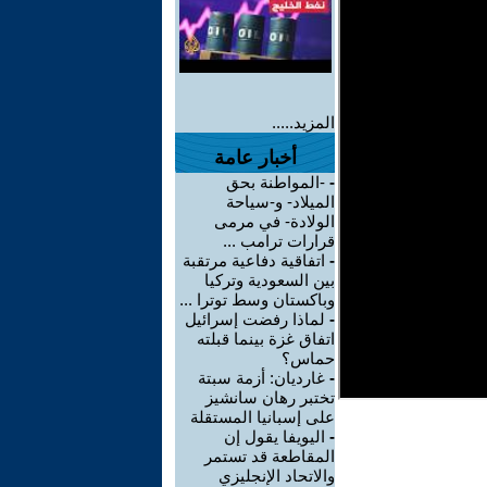
المزيد.....
أخبار عامة
-
-المواطنة بحق
الميلاد- و-سياحة
الولادة- في مرمى
قرارات ترامب ...
-
اتفاقية دفاعية مرتقبة
بين السعودية وتركيا
وباكستان وسط توترا ...
-
لماذا رفضت إسرائيل
اتفاق غزة بينما قبلته
حماس؟
-
غارديان: أزمة سبتة
تختبر رهان سانشيز
على إسبانيا المستقلة
-
اليويفا يقول إن
المقاطعة قد تستمر
والاتحاد الإنجليزي