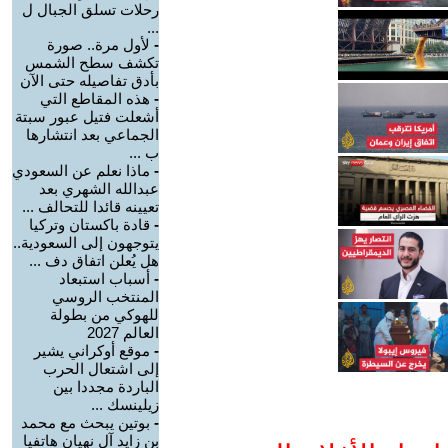
رحلات تسلق الجبال ل
...
-
لأول مرة.. صورة
تكشف سطح الشمس
بأدق تفاصيله حتى الآن
-
هذه المقاطع التي
أشعلت فتيل عبور سبتة
الجماعي بعد انتشارها
ب ...
-
ماذا نعلم عن السعودي
عبدالله الشهري بعد
تعيينه قائدا للتحالف ...
-
قادة باكستان وتركيا
يتوجهون إلى السعودية..
هل يُعلن اتفاق دف ...
-
أسباب استبعاد
المنتخب الروسي
للهوكي من بطولة
العالم 2027
-
موقع أوكراني يشير
إلى اشتعال الحرب
الباردة مجددا بين
زيلينسك ...
-
بوتين يبحث مع محمد
بن زايد آل نهيان هاتفيا