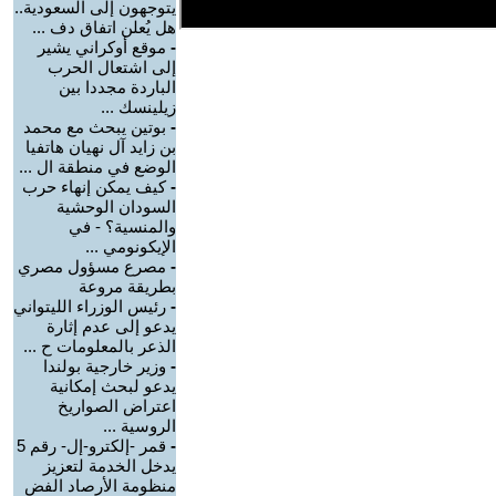
يتوجهون إلى السعودية..
هل يُعلن اتفاق دف ...
-
موقع أوكراني يشير
إلى اشتعال الحرب
الباردة مجددا بين
زيلينسك ...
-
بوتين يبحث مع محمد
بن زايد آل نهيان هاتفيا
الوضع في منطقة ال ...
-
كيف يمكن إنهاء حرب
السودان الوحشية
والمنسية؟ - في
الإيكونومي ...
-
مصرع مسؤول مصري
بطريقة مروعة
-
رئيس الوزراء الليتواني
يدعو إلى عدم إثارة
الذعر بالمعلومات ح ...
-
وزير خارجية بولندا
يدعو لبحث إمكانية
اعتراض الصواريخ
الروسية ...
-
قمر -إلكترو-إل- رقم 5
يدخل الخدمة لتعزيز
منظومة الأرصاد الفض