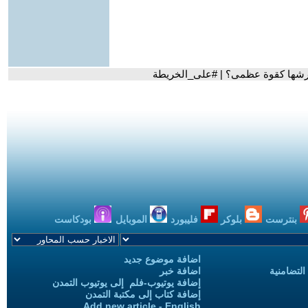
 عرشها كقوة عظمى؟ | #على_الخريطة
بنترست
بلوكر
فليبورد
الموبايل
بودكاست
اضافة موضوع جديد
التضامنية
اضافة خبر
إضافة يوتيوب-فلم إلى يوتيوب التمدن
إضافة كتاب إلى مكتبة التمدن
Add new article - English