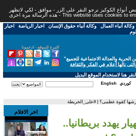
 أنواع الكوكيز نرجو النقر على الزر - موافق - لكي لاتظهر
This website uses cookies to ensure you ge
وكالة أنباء العمال
-
وكالة أنباء حقوق الإنسان
-
اخبار الرياضة
-
اخبار
لوم
التبرع للموقع - ادعمونا
حرية والعدالة الاجتماعية للجميع
"
تى نالها أعلام في الفكر والثقافة
قر هنا لاستخدام الموقع البديل
كوردي
English
 عرشها كقوة عظمى؟ | #على_الخريطة
اخر الافلام
يار يهدد بريطانيا..