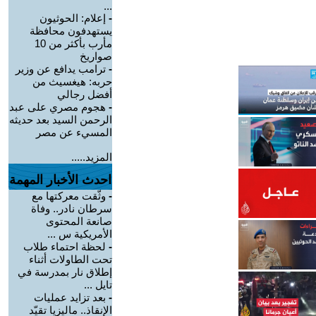
...
-
إعلام: الحوثيون
يستهدفون محافظة
مأرب بأكثر من 10
صواريخ
-
ترامب يدافع عن وزير
حربه: هيغسيث من
أفضل رجالي
-
هجوم مصري على عبد
الرحمن السيد بعد حديثه
المسيء عن مصر
المزيد.....
احدث الأخبار المهمة
-
وثّقت معركتها مع
سرطان نادر.. وفاة
صانعة المحتوى
الأمريكية س ...
-
لحظة احتماء طلاب
تحت الطاولات أثناء
إطلاق نار بمدرسة في
تايل ...
-
بعد تزايد عمليات
الإنقاذ.. ماليزيا تقيّد