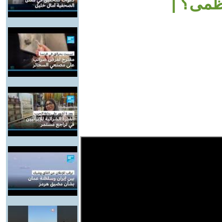
مى؟ |