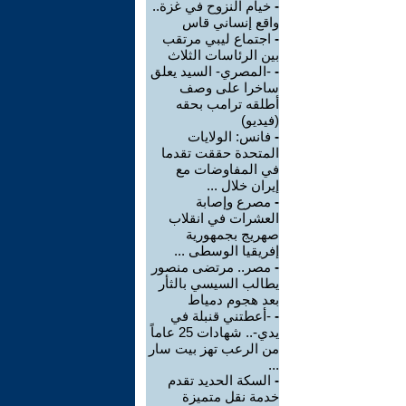
-
خيام النزوح في غزة..
واقع إنساني قاس
-
اجتماع ليبي مرتقب
بين الرئاسات الثلاث
-
-المصري- السيد يعلق
ساخرا على وصف
أطلقه ترامب بحقه
(فيديو)
-
فانس: الولايات
المتحدة حققت تقدما
في المفاوضات مع
إيران خلال ...
-
مصرع وإصابة
العشرات في انقلاب
صهريج بجمهورية
إفريقيا الوسطى ...
-
مصر.. مرتضى منصور
يطالب السيسي بالثأر
بعد هجوم دمياط
-
-أعطتني قنبلة في
يدي-.. شهادات 25 عاماً
من الرعب تهز بيت سار
...
-
السكة الحديد تقدم
خدمة نقل متميزة