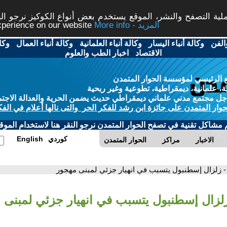
ة التصفح والنشر، الموقع يستخدم بعض أنواع الكوكيز نرجو النق
More info - المزيد
experience on our website
الفن
-
وكالة أنباء اليسار
-
وكالة أنباء العلمانية
-
وكالة أنباء العمال
-
وكا
الاقتصاد
-
اخبار الطب والعلوم
 الرئيسي لمؤسسة الحوار المتمدن
، علمانية، ديمقراطية، تطوعية وغير ربحية
ل مجتمع مدني علماني ديمقراطي حديث يضمن الحرية والعدالة الاجتم
حوار المتمدن على جائزة ابن رشد للفكر الحر والتى نالها أعلام في الفك
م مشاكل تقنية في تصفح الحوار المتمدن نرجو النقر هنا لاستخدام الموقع
كوردي
English
الاخبار
مراكز
الحوار المتمدن
- زلزال إسطنبول يتسبب في انهيار جزئي لمبنى مهجور
زلزال إسطنبول يتسبب في انهيار جزئي لمبنى 