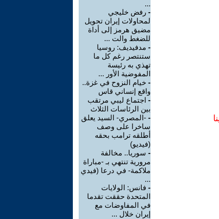
...
-
رفض خليجي
لمحاولات إيران تحويل
مضيق هرمز إلى أداة
للضغط والت ...
-
مدفيديف: روسيا
ستنتصر رغم كل ما
تهذي به رئيسة
المفوضية الأور ...
-
خيام النزوح في غزة..
واقع إنساني قاس
-
اجتماع ليبي مرتقب
بين الرئاسات الثلاث
ا
-
-المصري- السيد يعلق
ساخرا على وصف
أطلقه ترامب بحقه
(فيديو)
-
سوريا.. مخالفة
مرورية تنتهي بـ -مباراة
ملاكمة- في درعا (فيدي
...
-
فانس: الولايات
المتحدة حققت تقدما
في المفاوضات مع
إيران خلال ...