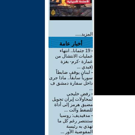
المزيد.....
أخبار عامة
-
19 جثمانا.. انتهاء
عمليات الانتشال من
عمارة -كرم- بغزة
(فيدي ...
-
لبنان يوقف ضابطاً
سورياً سابقاً.. ماذا جرى
داخل سفارة دمشق ف
...
-
رفض خليجي
لمحاولات إيران تحويل
مضيق هرمز إلى أداة
للضغط والت ...
-
مدفيديف: روسيا
ستنتصر رغم كل ما
تهذي به رئيسة
المفوضية الأور ...