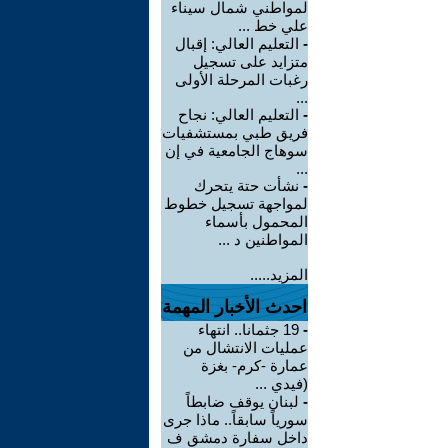
لمواطني شمال سيناء
علي خط ...
-
التعليم العالي: إقبال
متزايد على تسجيل
رغبات المرحلة الأولى
...
-
التعليم العالي: نجاح
فريق طبي بمستشفيات
سوهاج الجامعية في إن
...
-
نشأت حتة يتحرك
لمواجهة تسجيل خطوط
المحمول بأسماء
المواطنين د ...
المزيد.....
احدث الأخبار المهمة
-
19 جثمانا.. انتهاء
عمليات الانتشال من
عمارة -كرم- بغزة
(فيدي ...
-
لبنان يوقف ضابطاً
سورياً سابقاً.. ماذا جرى
داخل سفارة دمشق ف