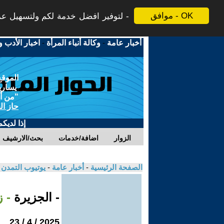
موافق - OK
لتوفير افضل خدمة لكم ولتسهيل عملي
أخبار عامة
-
وكالة أنباء المرأة
-
اخبار الأدب و
الموقع
يسارية
"من أج
حاز ال
إذا لديك
الزوار
اضافة/خدمات
بحث/الارشيف
الصفحة الرئيسية
-
أخبار عامة
-
يوتيوب التمدن
- الجزيرة
- 
2025 / 4 / 23