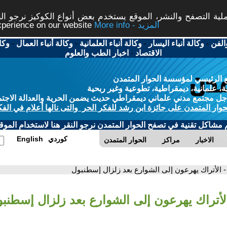
ة التصفح والنشر، الموقع يستخدم بعض أنواع الكوكيز نرجو النق
More info - المزيد
experience on our website
الفن
-
وكالة أنباء اليسار
-
وكالة أنباء العلمانية
-
وكالة أنباء العمال
-
وكا
الاقتصاد
-
اخبار الطب والعلوم
 الرئيسي لمؤسسة الحوار المتمدن
، علمانية، ديمقراطية، تطوعية وغير ربحية
ل مجتمع مدني علماني ديمقراطي حديث يضمن الحرية والعدالة الاجتم
حوار المتمدن على جائزة ابن رشد للفكر الحر والتى نالها أعلام في الفك
م مشاكل تقنية في تصفح الحوار المتمدن نرجو النقر هنا لاستخدام الموقع
كوردي
English
الاخبار
مراكز
الحوار المتمدن
- الأتراك يهرعون إلى الشوارع بعد زلزال إسطنبول
الأتراك يهرعون إلى الشوارع بعد زلزال إسطنب