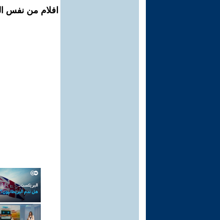
افلام من نفس ال