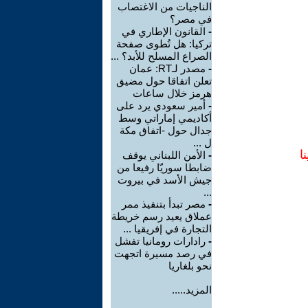
الناجيات من الاغتصاب
في مصر؟
-
القانون الإطاري في
تركيا: هل تُطوى صفحة
الصراع المسلح للأبد؟ ...
-
مصدر لـRT: عمان
تعلن اتفاقا حول مضيق
هرمز خلال ساعات
-
أمير سعودي يرد على
أكاديمي إماراتي وسط
جدال حول -اتفاق مكة
ل ...
ا
-
الأمن اللبناني يوقف
ضابطا سوريّا رفيعا من
جيش الأسد في بيروت
...
-
مصر تبدأ بتنفيذ ممر
عملاق يعيد رسم خريطة
التجارة في إفريقيا ...
-
رادارات رومانيا تفشل
في رصد مسيرة اتجهت
نحو بلغاريا
المزيد.....