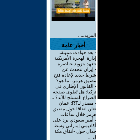
المزيد.....
أخبار عامة
-
بعد حوادث مميتة..
إدارة الهجرة الأمريكية
تتعهد بتزويد عناصره ...
-
إيران تتحدث عن
شرط جديد لإعادة فتح
مضيق هرمز.. ما هو؟
-
القانون الإطاري في
تركيا: هل تُطوى صفحة
الصراع المسلح للأبد؟ ...
-
مصدر لـRT: عمان
تعلن اتفاقا حول مضيق
هرمز خلال ساعات
-
أمير سعودي يرد على
أكاديمي إماراتي وسط
جدال حول -اتفاق مكة
ل ...