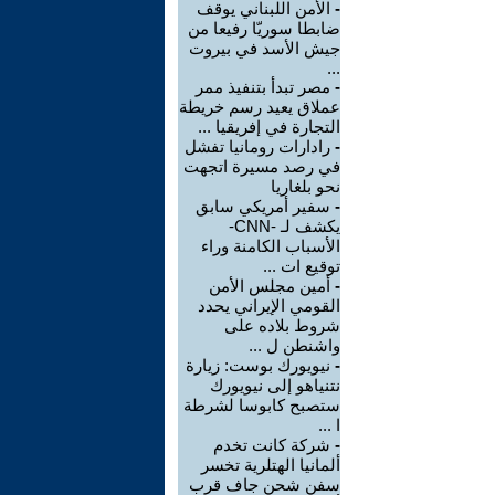
-
الأمن اللبناني يوقف
ضابطا سوريّا رفيعا من
جيش الأسد في بيروت
...
-
مصر تبدأ بتنفيذ ممر
عملاق يعيد رسم خريطة
التجارة في إفريقيا ...
-
رادارات رومانيا تفشل
في رصد مسيرة اتجهت
نحو بلغاريا
-
سفير أمريكي سابق
يكشف لـ -CNN-
الأسباب الكامنة وراء
توقيع ات ...
-
أمين مجلس الأمن
القومي الإيراني يحدد
شروط بلاده على
واشنطن ل ...
-
نيويورك بوست: زيارة
نتنياهو إلى نيويورك
ستصبح كابوسا لشرطة
ا ...
-
شركة كانت تخدم
ألمانيا الهتلرية تخسر
سفن شحن جاف قرب