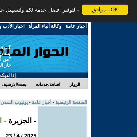
موافق - OK
لتوفير افضل خدمة لكم ولتسهيل عملي
أخبار عامة
-
وكالة أنباء المرأة
-
اخبار الأدب و
الموقع
يسارية
"من أج
حاز ال
إذا لديك
الزوار
اضافة/خدمات
بحث/الارشيف
الصفحة الرئيسية
-
أخبار عامة
-
يوتيوب التمدن
- الجزيرة
- 
2025 / 4 / 23