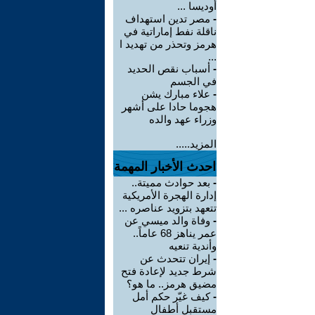
أوديسا ...
-
مصر تدين استهداف
ناقلة نفط إماراتية في
هرمز وتحذر من تهديد ا
...
-
أسباب نقص الحديد
في الجسم
-
علاء مبارك يشن
هجوما حادا على أشهر
وزراء عهد والده
المزيد.....
احدث الأخبار المهمة
-
بعد حوادث مميتة..
إدارة الهجرة الأمريكية
تتعهد بتزويد عناصره ...
-
وفاة والد ميسي عن
عمر يناهز 68 عاماً..
وأندية تنعيه
-
إيران تتحدث عن
شرط جديد لإعادة فتح
مضيق هرمز.. ما هو؟
-
كيف غيّر حكم أمل
مستقبل أطفال