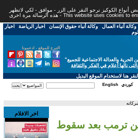
 أنواع الكوكيز نرجو النقر على الزر - موافق - لكي لاتظهر
This website uses cookies to ensure you ge
وكالة أنباء العمال
-
وكالة أنباء حقوق الإنسان
-
اخبار الرياضة
-
اخبار
لوم
التبرع للموقع - ادعمونا
حرية والعدالة الاجتماعية للجميع
"
تى نالها أعلام في الفكر والثقافة
قر هنا لاستخدام الموقع البديل
كوردي
English
ركاته
اخر الافلام
عن ترمب بعد سقوط