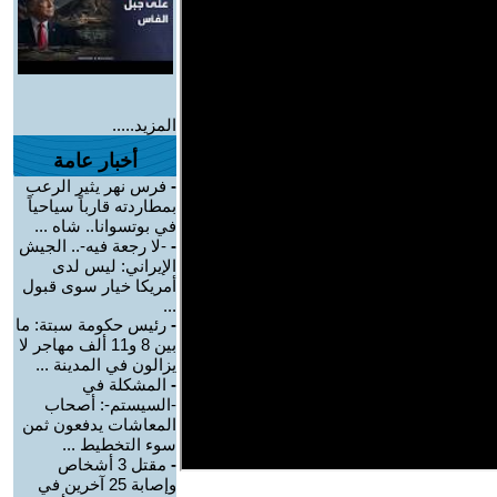
المزيد.....
أخبار عامة
-
فرس نهر يثير الرعب
بمطاردته قارباً سياحياً
في بوتسوانا.. شاه ...
-
-لا رجعة فيه-.. الجيش
الإيراني: ليس لدى
أمريكا خيار سوى قبول
...
-
رئيس حكومة سبتة: ما
بين 8 و11 ألف مهاجر لا
يزالون في المدينة ...
-
المشكلة في
-السيستم-: أصحاب
المعاشات يدفعون ثمن
سوء التخطيط ...
-
مقتل 3 أشخاص
وإصابة 25 آخرين في