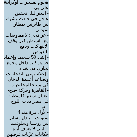
هجوم بمسيرات أوكرانية
على بي ...
-
أستراليا.. تحقيق
عاجل في حادث وشيك
بين طائرتين بمطار
سيدني
-
عراقجي: لا مفاوضات
مع واشنطن قبل وقف
الانتهاكات ودفع
التعويض ...
-
إنقاذ 50 شخصا وإخماد
حريق كبير داخل مجمع
تجاري في بغداد
-
إعلام يمني: انفجارات
وتصاعد أعمدة الدخان
في ميناء المخا غرب ...
-
القاهرة وحركة -فتح-
تنعيان سفير فلسطين
في مصر دياب اللوح
وتش ...
-
لأول مرة منذ 4
سنوات.. تبادل رسائل
بين روسيا وسلوفينيا
-
-ابني لا يعرف أباه-..
حكايات غزّيات فرقتهن