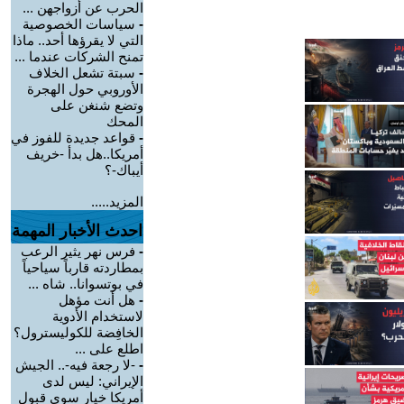
الحرب عن أزواجهن ...
-
سياسات الخصوصية
التي لا يقرؤها أحد.. ماذا
تمنح الشركات عندما ...
-
سبتة تشعل الخلاف
الأوروبي حول الهجرة
وتضع شنغن على
المحك
-
قواعد جديدة للفوز في
أمريكا..هل بدأ -خريف
أيباك-؟
المزيد.....
احدث الأخبار المهمة
-
فرس نهر يثير الرعب
بمطاردته قارباً سياحياً
في بوتسوانا.. شاه ...
-
هل أنت مؤهل
لاستخدام الأدوية
الخافِضة للكوليسترول؟
اطلع على ...
-
-لا رجعة فيه-.. الجيش
الإيراني: ليس لدى
أمريكا خيار سوى قبول