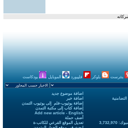
ركاته
بنترست
بلوكر
فليبورد
الموبايل
بودكاست
اضافة موضوع جديد
التضامنية
اضافة خبر
إضافة يوتيوب-فلم إلى يوتيوب التمدن
إضافة كتاب إلى مكتبة التمدن
Add new article - English
أضف حملة
3,732,97
تعديل الموقع الفرعي للكاتب-ة
ابحث في موقع الحوار المتمدن