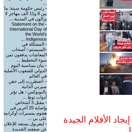
...
-
رئيس حكومة سبتة: ما
بين 8 و11 ألف مهاجر لا
يزالون في المدينة ...
Statement on the
-
International Day of
the World’s
Indigenous ...
-
المشكلة في
-السيستم-: أصحاب
المعاشات يدفعون ثمن
سوء التخطيط ...
-
بيان بمناسبة اليوم
الدولي للشعوب الأصلية
في العالم
-
-اضطررت إلى حقن
سيرتي الذاتية
بالبوتوكس-: هل تؤثر
أدوات توظ ...
-
مقتل 3 أشخاص
وإصابة 25 آخرين في
هجوم بمسيرات أوكرانية
جاد الأفلام الجيدة
على بي ...
-
ليفربول يستعد للإعلان
ا
عن صفقته الجديدة