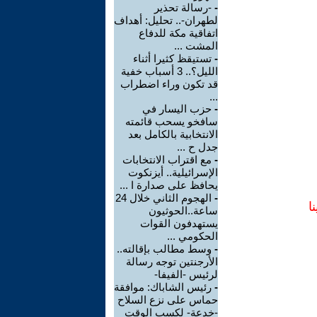
-
-رسالة تحذير
لطهران-.. تحليل: أهداف
اتفاقية مكة للدفاع
المشت ...
-
تستيقظ كثيرا أثناء
الليل؟.. 3 أسباب خفية
قد تكون وراء اضطراب
...
-
حزب اليسار في
سافخو يسحب قائمته
الانتخابية بالكامل بعد
جدل ح ...
-
مع اقتراب الانتخابات
الإسرائيلية.. أيزنكوت
يحافظ على صدارة ا ...
-
الهجوم الثاني خلال 24
ا
ساعة..الحوثيون
يستهدفون القوات
الحكومي ...
-
وسط مطالب بإقالته..
الأرجنتين توجه رسالة
لرئيس -الفيفا-
-
رئيس الشاباك: موافقة
حماس على نزع السلاح
-خدعة- لكسب الوقت