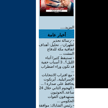
المزيد.....
أخبار عامة
-
-رسالة تحذير
لطهران-.. تحليل: أهداف
اتفاقية مكة للدفاع
المشت ...
-
تستيقظ كثيرا أثناء
الليل؟.. 3 أسباب خفية
قد تكون وراء اضطراب
...
-
مع اقتراب الانتخابات
الإسرائيلية.. أيزنكوت
يحافظ على صدارة ا ...
-
الهجوم الثاني خلال 24
ساعة..الحوثيون
يستهدفون القوات
الحكومي ...
-
رئيس الشاباك: موافقة