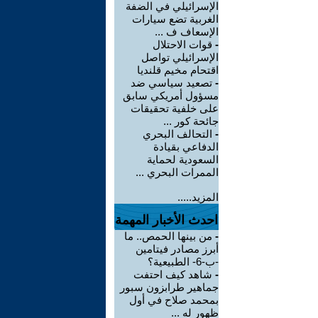
الإسرائيلي في الضفة
الغربية تضع سيارات
الإسعاف ف ...
-
قوات الاحتلال
الإسرائيلي تواصل
اقتحام مخيم قلنديا
-
تصعيد سياسي ضد
مسؤول أمريكي سابق
على خلفية تحقيقات
جائحة كور ...
-
التحالف البحري
الدفاعي بقيادة
السعودية لحماية
الممرات البحري ...
المزيد.....
احدث الأخبار المهمة
-
من بينها الحمص.. ما
أبرز مصادر فيتامين
-ب-6- الطبيعية؟
-
شاهد كيف احتفت
جماهير طرابزون سبور
بمحمد صلاح في أول
ظهور له ...