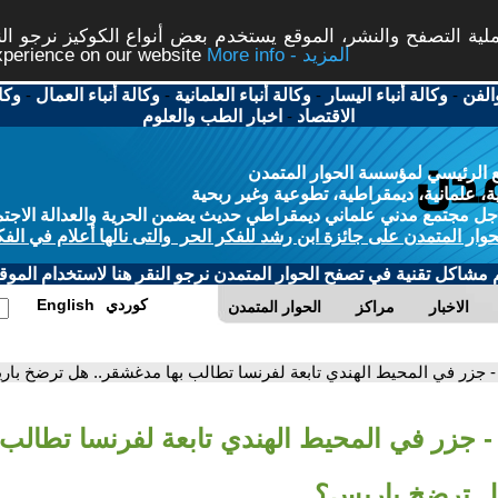
ة التصفح والنشر، الموقع يستخدم بعض أنواع الكوكيز نرجو النق
More info - المزيد
experience on our website
الفن
-
وكالة أنباء اليسار
-
وكالة أنباء العلمانية
-
وكالة أنباء العمال
-
وكا
الاقتصاد
-
اخبار الطب والعلوم
 الرئيسي لمؤسسة الحوار المتمدن
، علمانية، ديمقراطية، تطوعية وغير ربحية
ل مجتمع مدني علماني ديمقراطي حديث يضمن الحرية والعدالة الاجتم
حوار المتمدن على جائزة ابن رشد للفكر الحر والتى نالها أعلام في الفك
م مشاكل تقنية في تصفح الحوار المتمدن نرجو النقر هنا لاستخدام الموقع
كوردي
English
الاخبار
مراكز
الحوار المتمدن
- جزر في المحيط الهندي تابعة لفرنسا تطالب بها مدغشقر.. هل ترضخ با
- جزر في المحيط الهندي تابعة لفرنسا تطالب 
ل ترضخ باريس؟