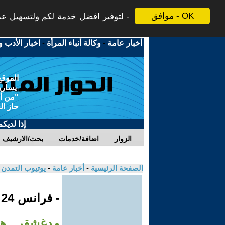
موافق - OK
لتوفير افضل خدمة لكم ولتسهيل عملي
أخبار عامة
-
وكالة أنباء المرأة
-
اخبار الأدب و
الموقع
يسارية
"من أج
حاز ال
إذا لديك
الزوار
اضافة/خدمات
بحث/الارشيف
الصفحة الرئيسية
-
أخبار عامة
-
يوتيوب التمدن
- فرانس 24
مدغشقر.. ه