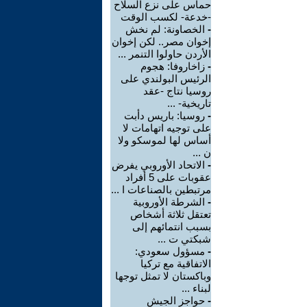
حماس على نزع السلاح
-خدعة- لكسب الوقت
-
الخصاونة: لم نخش
إخوان مصر.. لكن إخوان
الأردن حاولوا التنمر ...
-
زاخاروفا: هجوم
الرئيس البولندي على
روسيا نتاج -عقد
تاريخية- ...
-
روسيا: باريس دأبت
على توجيه اتهامات لا
أساس لها لموسكو ولا
ن ...
-
الاتحاد الأوروبي يفرض
عقوبات على 5 أفراد
مرتبطين بالصناعات ا ...
-
الشرطة الأوروبية
تعتقل ثلاثة أشخاص
بسبب انتمائهم إلى
شبكتي ت ...
-
مسؤول سعودي:
الاتفاقية مع تركيا
وباكستان لا تمثل توجها
لبناء ...
-
حواجز الجيش