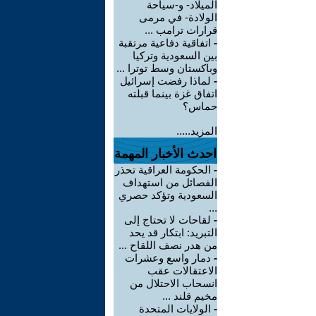
الميلاد- و-سياحة
الولادة- في مرمى
قرارات ترامب ...
-
اتفاقية دفاعية مرتقبة
بين السعودية وتركيا
وباكستان وسط توترا ...
-
لماذا رفضت إسرائيل
اتفاق غزة بينما قبلته
حماس؟
المزيد.....
احدث الأخبار المهمة
-
الحكومة العراقية تحذر
الفصائل من استهداف
السعودية وتؤكد حصري
...
-
لقاحات لا تحتاج إلى
التبريد: ابتكار قد يحد
من هدر نصف اللقاح ...
-
دمار واسع وعشرات
الاعتقالات عقب
انسحاب الاحتلال من
مخيم قلند ...
-
الولايات المتحدة