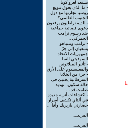
تستعد لغزو كوبا
-
ما الذي يعوق تنويع
روسيا تجارتها مع دول
الجنوب العالمي؟
-
الديمقراطيون يرفعون
دعوى قضائية جماعية
ضد رسوم ترامب
الجمركي ...
-
ترامب ونتنياهو
يسعيان إلى جرّ
جمهوريات الاتحاد
السوفيتي السا ...
-
تأثير الميلاتونين
والمغنيسيوم على الأرق
-
جزء من الخلايا
السرطانية يختبئ في
ا
حالة سكون.. تهديد
صامت قد ...
-
اكتشافات أثرية جديدة
في ألتاي تكشف أسرار
حضارتي بازيريك وأفا ...
المزيد.....
المزيد.....