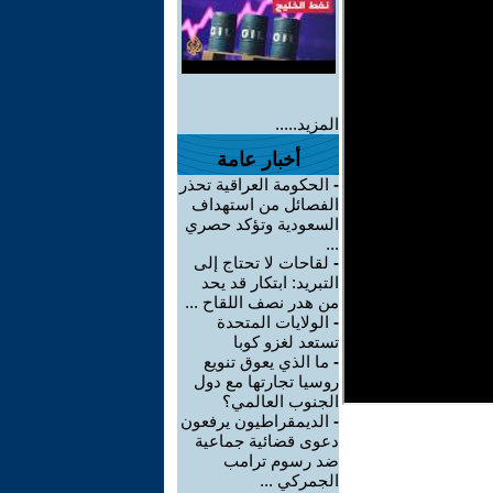
المزيد.....
أخبار عامة
-
الحكومة العراقية تحذر
الفصائل من استهداف
السعودية وتؤكد حصري
...
-
لقاحات لا تحتاج إلى
التبريد: ابتكار قد يحد
من هدر نصف اللقاح ...
-
الولايات المتحدة
تستعد لغزو كوبا
-
ما الذي يعوق تنويع
روسيا تجارتها مع دول
الجنوب العالمي؟
-
الديمقراطيون يرفعون
دعوى قضائية جماعية
ضد رسوم ترامب
الجمركي ...