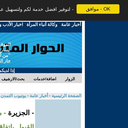
موافق - OK
لتوفير افضل خدمة لكم ولتسهيل عملي
أخبار عامة
-
وكالة أنباء المرأة
-
اخبار الأدب و
الموقع
يسارية
"من أج
حاز ال
إذا لديك
الزوار
اضافة/خدمات
بحث/الارشيف
الصفحة الرئيسية
-
أخبار عامة
-
يوتيوب التمدن
- الجزيرة
- 
القبول باتفا