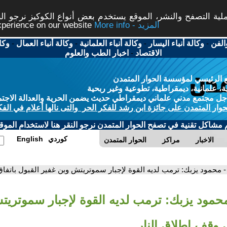
ة التصفح والنشر، الموقع يستخدم بعض أنواع الكوكيز نرجو النق
More info - المزيد
experience on our website
الفن
-
وكالة أنباء اليسار
-
وكالة أنباء العلمانية
-
وكالة أنباء العمال
-
وكا
الاقتصاد
-
اخبار الطب والعلوم
 الرئيسي لمؤسسة الحوار المتمدن
، علمانية، ديمقراطية، تطوعية وغير ربحية
ل مجتمع مدني علماني ديمقراطي حديث يضمن الحرية والعدالة الاجتم
حوار المتمدن على جائزة ابن رشد للفكر الحر والتى نالها أعلام في الفك
م مشاكل تقنية في تصفح الحوار المتمدن نرجو النقر هنا لاستخدام الموقع
كوردي
English
الاخبار
مراكز
الحوار المتمدن
- محمود يزبك: ترمب لديه القوة لإجبار سموتريتش وبن غفير القبول باتفاق
محمود يزبك: ترمب لديه القوة لإجبار سموتريت
ق وقف إطلاق النار