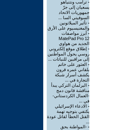
-
ترامب ونتنياهو
يسعيان إلى جرّ
جمهوريات الاتحاد
السوفيتي السا ...
-
تأثير الميلاتونين
والمغنيسيوم على الأرق
-
أبرز مواصفات
MatePad Pro 12
الجديد من هواوي
-
إطلاق موقع إلكتروني
روسي يحول المواطنين
إلى مراقبين للنباتات ...
-
العثور على خاتم
بلقاني عمره قرون
يكشف أسرار شبكة
التجارة في ...
-
البرلمان التركي يبدأ
مناقشة قانون دمج
-العمال الكردستاني-
في ...
-
الادعاء الإسرائيلي
يكتفي بتوجيه تهمة
القتل الخطأ لقاتل عودة
...
-
-المواطنة بحق