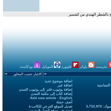
بنترست
بلوكر
فليبورد
الموبايل
بودكاست
اضافة موضوع جديد
التضامنية
اضافة خبر
إضافة يوتيوب-فلم إلى يوتيوب التمدن
إضافة كتاب إلى مكتبة التمدن
Add new article - English
أضف حملة
3,732,97
تعديل الموقع الفرعي للكاتب-ة
ابحث في موقع الحوار المتمدن