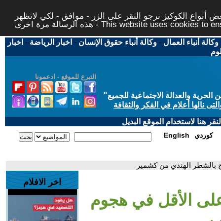
 أنواع الكوكيز نرجو النقر على الزر - موافق - لكي لاتظهر
This website uses cookies to ensure you ge
وكالة أنباء العمال
-
وكالة أنباء حقوق الإنسان
-
اخبار الرياضة
-
اخبار
لوم
التبرع للموقع - ادعمونا
حرية والعدالة الاجتماعية للجميع
"
تى نالها أعلام في الفكر والثقافة
قر هنا لاستخدام الموقع البديل
كوردي
English
اخر الافلام
شخصا على الأقل في هجوم