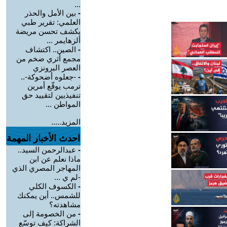
...
-
بين الأمل والحذر
العلمي: تقرير طبي
يكشف تحسن مريضة
ألزهايمر ...
-
الصين.. اكتشاف
مجمع أثري ضخم من
العصر البرونزي
-
-جعلوه أضحوكة-..
ترمب يوقّع أمرين
تنفيذيين لتقييد حق
المواطن ...
المزيد.....
احدث الأخبار المهمة
-
عبدالرحمن السيد..
ماذا نعلم عن ابن
المهاجر المصري الذي
-لم ي ...
-
الكسوف الكلي
للشمس.. أين يمكنك
مشاهدته؟
-
من الخصومة إلى
الشراكة: كيف توسّع