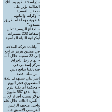
-
دراسة: تنظيم وجباتك
الغذائية يؤثر على
صحتك النفسية
-
أوكرانيا والناتو..
عضوية مؤجلة أم طريق
مسدود؟
-
الدفاع الروسية تعلن
إسقاط 203 مسيرات
أوكرانية الليلة الماضية
...
-
بيانات: حركة الملاحة
في مضيق هرمز تتراجع
إلى 33 سفينة خلال أ ...
-
اتهام رجل بإحراق
مركز إسلامي في
فيلادلفيا بدافع ديني
-
مراسلنا: قصف
إسرائيلي يستهدف بلدة
المنصوري فجر اليوم
-
محكمة أمريكية تلزم
-ميتا- بدفع 567 مليون
دولار بسبب أضرار لح ...
-
للمرة الثالثة خلال عام
واحد.. متحف الرئيس
الفرنسي الأسبق جاك