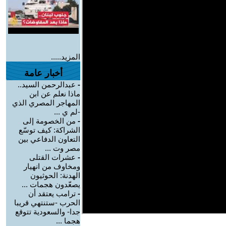
المزيد.....
أخبار عامة
-
عبدالرحمن السيد..
ماذا نعلم عن ابن
المهاجر المصري الذي
-لم ي ...
-
من الخصومة إلى
الشراكة: كيف توسّع
التعاون الدفاعي بين
مصر وت ...
-
عشرات القتلى
ومخاوف من انهيار
الهدنة: الحوثيون
يصعّدون هجمات ...
-
ترامب يعتقد أن
الحرب -ستنتهي قريبا
جدا- والسعودية تتوقع
هجما ...