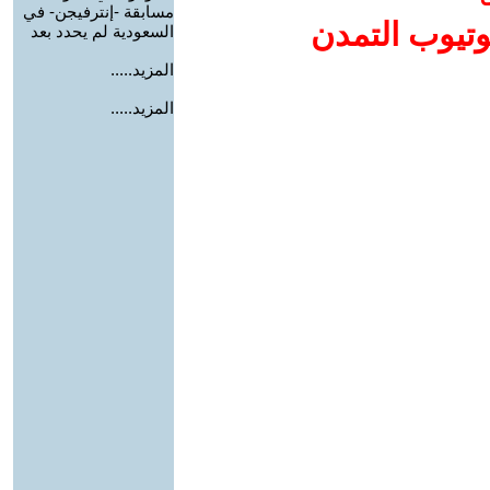
مسابقة -إنترفيجن- في
وتيوب التمدن
السعودية لم يحدد بعد
المزيد.....
المزيد.....