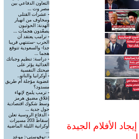
التعاون الدفاعي بين
مصر وت ...
-
عشرات القتلى
ومخاوف من انهيار
الهدنة: الحوثيون
يصعّدون هجمات ...
-
ترامب يعتقد أن
الحرب -ستنتهي قريبا
جدا- والسعودية تتوقع
هجما ...
-
دراسة: تنظيم وجباتك
الغذائية يؤثر على
صحتك النفسية
-
أوكرانيا والناتو..
عضوية مؤجلة أم طريق
مسدود؟
-
ترمب يلمح لإنهاء
إغلاق مضيق هرمز
وسط شكوك اقتصادية
حول جدية ...
-
الدفاع الروسية تعلن
إسقاط 203 مسيرات
جاد الأفلام الجيدة
أوكرانية الليلة الماضية
...
ا
-
-نوفوستي-: موعد