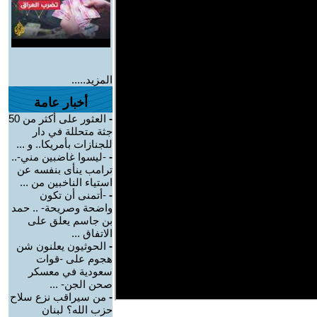
المزيد.....
أخبار عامة
-
العثور على أكثر من 50
جثة متحللة في دار
للجنازات بأمريكا.. و ...
-
-ليسوا غاضبين مني-..
ترامب ينأى بنفسه عن
استياء الناخبين من ...
-
-أتمنى أن تكون
واضحة وصريحة- .. حمد
بن جاسم يعلق على
الاتفاق ...
-
الحوثيون يعلنون شن
هجوم على -قوات
سعودية في معسكر
صحن الجن- ...
-
من سيراقب نزع سلاح
حزب الله؟ لبنان