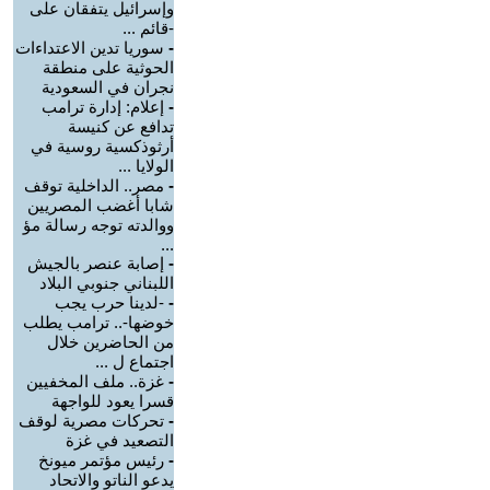
وإسرائيل يتفقان على
-قائم ...
-
سوريا تدين الاعتداءات
الحوثية على منطقة
نجران في السعودية
-
إعلام: إدارة ترامب
تدافع عن كنيسة
أرثوذكسية روسية في
الولايا ...
-
مصر.. الداخلية توقف
شابا أغضب المصريين
ووالدته توجه رسالة مؤ
...
-
إصابة عنصر بالجيش
اللبناني جنوبي البلاد
-
-لدينا حرب يجب
خوضها-.. ترامب يطلب
من الحاضرين خلال
اجتماع ل ...
-
غزة.. ملف المخفيين
قسرا يعود للواجهة
-
تحركات مصرية لوقف
التصعيد في غزة
-
رئيس مؤتمر ميونخ
يدعو الناتو والاتحاد