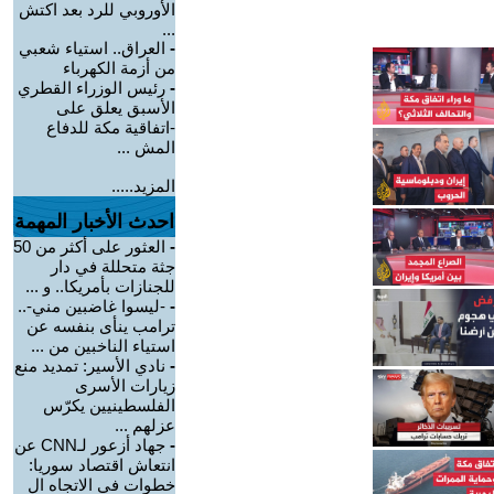
الأوروبي للرد بعد اكتش
...
-
العراق.. استياء شعبي
من أزمة الكهرباء
-
رئيس الوزراء القطري
الأسبق يعلق على
-اتفاقية مكة للدفاع
المش ...
المزيد.....
احدث الأخبار المهمة
-
العثور على أكثر من 50
جثة متحللة في دار
للجنازات بأمريكا.. و ...
-
-ليسوا غاضبين مني-..
ترامب ينأى بنفسه عن
استياء الناخبين من ...
-
نادي الأسير: تمديد منع
زيارات الأسرى
الفلسطينيين يكرّس
عزلهم ...
-
جهاد أزعور لـCNN عن
انتعاش اقتصاد سوريا:
خطوات في الاتجاه ال