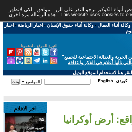
 أنواع الكوكيز نرجو النقر على الزر - موافق - لكي لاتظهر
This website uses cookies to ensure you ge
وكالة أنباء العمال
-
وكالة أنباء حقوق الإنسان
-
اخبار الرياضة
-
اخبار
لوم
التبرع للموقع - ادعمونا
حرية والعدالة الاجتماعية للجميع
"
تى نالها أعلام في الفكر والثقافة
قر هنا لاستخدام الموقع البديل
كوردي
English
اخر الافلام
واقع: أرض أوكرانيا