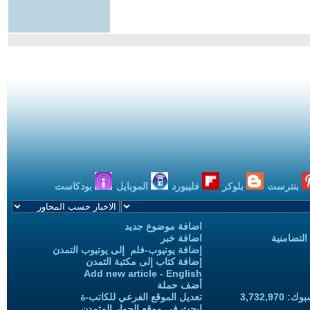
بنترست
بلوكر
فليبورد
الموبايل
بودكاست
اضافة موضوع جديد
التضامنية
اضافة خبر
إضافة يوتيوب-فلم إلى يوتيوب التمدن
إضافة كتاب إلى مكتبة التمدن
Add new article - English
أضف حملة
3,732,97
تعديل الموقع الفرعي للكاتب-ة
ابحث في موقع الحوار المتمدن