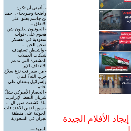
...
-
-أتمنى أن تكون
واضحة وصريحة- .. حمد
بن جاسم يعلق على
الاتفاق ...
-
الحوثيون يعلنون شن
هجوم على -قوات
سعودية في معسكر
صحن الجن- ...
-
واشنطن تستهدف
شبكات العملات
المشفرة التي تدعم
الالتفاف الإير ...
-
من سيراقب نزع سلاح
حزب الله؟ لبنان
وإسرائيل يتفقان على
-قائم ...
-
الحصار الأميركي يشلّ
شريان النفط الإيراني..
ماذا كشفت صور ال ...
-
سوريا تدين الاعتداءات
الحوثية على منطقة
جاد الأفلام الجيدة
نجران في السعودية
ا
المزيد.....