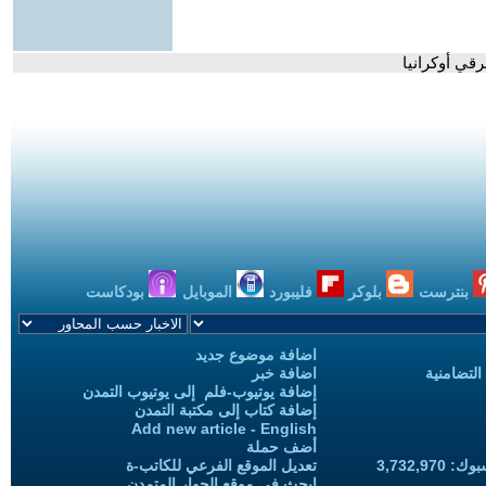
قي أوكرانيا
بنترست
بلوكر
فليبورد
الموبايل
بودكاست
اضافة موضوع جديد
التضامنية
اضافة خبر
إضافة يوتيوب-فلم إلى يوتيوب التمدن
إضافة كتاب إلى مكتبة التمدن
Add new article - English
أضف حملة
3,732,97
تعديل الموقع الفرعي للكاتب-ة
ابحث في موقع الحوار المتمدن