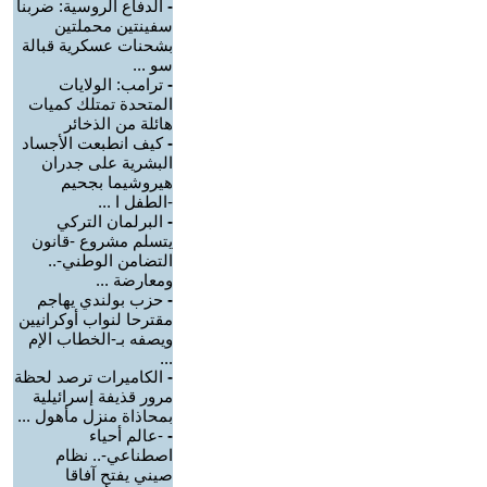
-
الدفاع الروسية: ضربنا
سفينتين محملتين
بشحنات عسكرية قبالة
سو ...
-
ترامب: الولايات
المتحدة تمتلك كميات
هائلة من الذخائر
-
كيف انطبعت الأجساد
البشرية على جدران
هيروشيما بجحيم
-الطفل ا ...
-
البرلمان التركي
يتسلم مشروع -قانون
التضامن الوطني-..
ومعارضة ...
-
حزب بولندي يهاجم
مقترحا لنواب أوكرانيين
ويصفه بـ-الخطاب الإم
...
-
الكاميرات ترصد لحظة
مرور قذيفة إسرائيلية
بمحاذاة منزل مأهول ...
-
-عالم أحياء
اصطناعي-.. نظام
صيني يفتح آفاقا