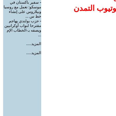
-
سفير باكستان في
وتيوب التمدن
موسكو: نعمل مع روسيا
وبيلاروس على إنشاء
خط س ...
-
حزب بولندي يهاجم
مقترحا لنواب أوكرانيين
ويصفه بـ-الخطاب الإم
...
المزيد.....
المزيد.....