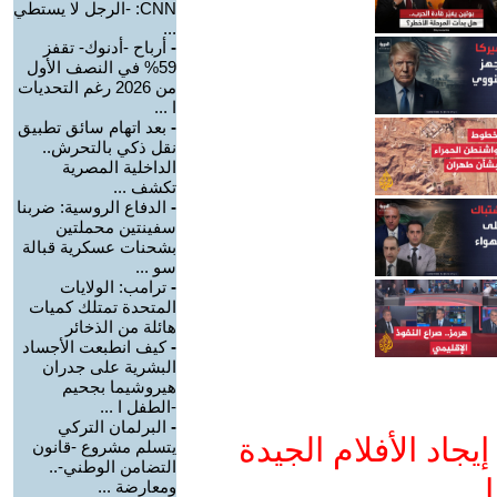
CNN: -الرجل لا يستطي
...
-
أرباح -أدنوك- تقفز
59% في النصف الأول
من 2026 رغم التحديات
ا ...
-
بعد اتهام سائق تطبيق
نقل ذكي بالتحرش..
الداخلية المصرية
تكشف ...
-
الدفاع الروسية: ضربنا
سفينتين محملتين
بشحنات عسكرية قبالة
سو ...
-
ترامب: الولايات
المتحدة تمتلك كميات
هائلة من الذخائر
-
كيف انطبعت الأجساد
البشرية على جدران
هيروشيما بجحيم
-الطفل ا ...
-
البرلمان التركي
جاد الأفلام الجيدة
يتسلم مشروع -قانون
التضامن الوطني-..
ا
ومعارضة ...