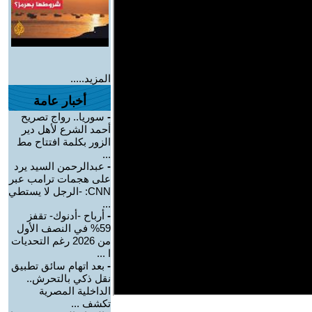
المزيد.....
أخبار عامة
-
سوريا.. رواج تصريح
أحمد الشرع لأهل دير
الزور بكلمة افتتاح مط
...
-
عبدالرحمن السيد يرد
على هجمات ترامب عبر
CNN: -الرجل لا يستطي
...
-
أرباح -أدنوك- تقفز
59% في النصف الأول
من 2026 رغم التحديات
ا ...
-
بعد اتهام سائق تطبيق
نقل ذكي بالتحرش..
الداخلية المصرية
تكشف ...