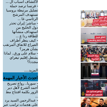
لاكتشاف أسباب ال ...
-
فرنسا ترصد حملة
تضليل مرتبطة بروسيا
تستهدف المرشح
الرئاسي غا ...
-
مباشر: إيران تحذر
دول الخليج من
استهداف منشآتها
للطاقة ردا ع ...
-
كيف ينظر أطراف
الصراع للاتفاق المرتقب
بشأن هرمز؟
-
سلام على ورق.. لماذا
يشتعل إقليم تيغراي
مجددا؟
المزيد.....
احدث الأخبار المهمة
-
سوريا.. رواج تصريح
أحمد الشرع لأهل دير
الزور بكلمة افتتاح مط
...
-
عبدالرحمن السيد يرد
على هجمات ترامب عبر