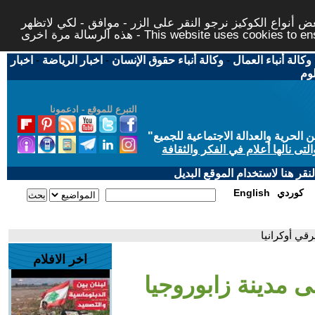
 أنواع الكوكيز نرجو النقر على الزر - موافق - لكي لاتظهر
This website uses cookies to ensure you ge
وكالة أنباء العمال
-
وكالة أنباء حقوق الإنسان
-
اخبار الرياضة
-
اخبار
لوم
التبرع للموقع - ادعمونا
حرية والعدالة الاجتماعية للجميع
"
تى نالها أعلام في الفكر والثقافة
قر هنا لاستخدام الموقع البديل
كوردي
English
قي أوكرانيا
اخر الافلام
 مدينة زابوروجيا