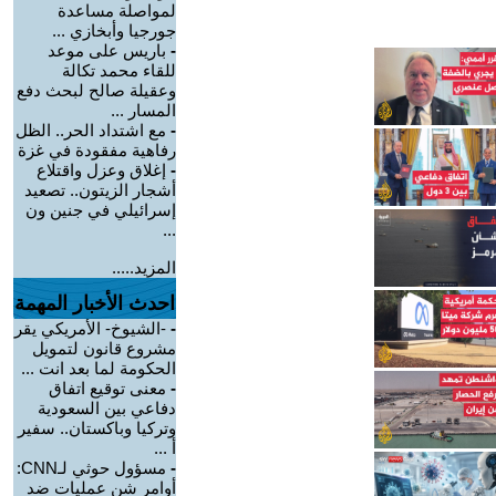
لمواصلة مساعدة
جورجيا وأبخازي ...
-
باريس على موعد
للقاء محمد تكالة
وعقيلة صالح لبحث دفع
المسار ...
-
مع اشتداد الحر.. الظل
رفاهية مفقودة في غزة
-
إغلاق وعزل واقتلاع
أشجار الزيتون.. تصعيد
إسرائيلي في جنين ون
...
المزيد.....
احدث الأخبار المهمة
-
-الشيوخ- الأمريكي يقر
مشروع قانون لتمويل
الحكومة لما بعد انت ...
-
معنى توقيع اتفاق
دفاعي بين السعودية
وتركيا وباكستان.. سفير
أ ...
-
مسؤول حوثي لـCNN:
أوامر شن عمليات ضد