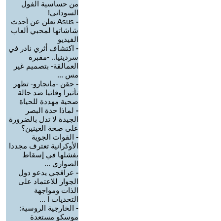
من حساسية الفول
السوداني!
-
Asus تعلن عن أحدث
شاشاتها لمحبي ألعاب
الفيديو
-
اكتشاف أثري نادر في
سردينيا.. -مقبرة
العمالقة- بتصميم غير
مس ...
-
حقن -مانجارو- تظهر
تأثيرا وقائيا ضد حالة
صحية مهددة للحياة
-
لماذا حدة البصر
الجيدة لا تدل بالضرورة
على صحة العينين؟
-
القوات الجوية
الأوكرانية تعترف مجددا
بفشلها في إسقاط
الصواري ...
-
عراقجي يدعو دول
الجوار للاعتماد على
الذات ومواجهة
التحديات ا ...
-
الخارجية الروسية:
موسكو مستعدة