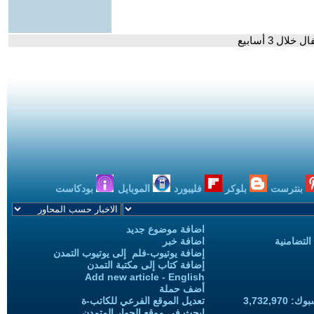
بنترست
بلوكر
فليبورد
الموبايل
بودكاست
اضافة موضوع جديد
التضامنية
اضافة خبر
إضافة يوتيوب-فلم إلى يوتيوب التمدن
إضافة كتاب إلى مكتبة التمدن
Add new article - English
أضف حملة
3,732,97
تعديل الموقع الفرعي للكاتب-ة
ابحث في موقع الحوار المتمدن