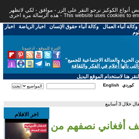
 أنواع الكوكيز نرجو النقر على الزر - موافق - لكي لاتظهر
This website uses cookies to ensure you ge
وكالة أنباء العمال
-
وكالة أنباء حقوق الإنسان
-
اخبار الرياضة
-
اخبار
لوم
التبرع للموقع - ادعمونا
حرية والعدالة الاجتماعية للجميع
"
تى نالها أعلام في الفكر والثقافة
قر هنا لاستخدام الموقع البديل
كوردي
English
اخر الافلام
كستان ترحل 100 ألف أفغاني نصفهم من