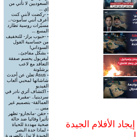
السعوديين لا تأتي من
إي ...
-
-ركضت لأنني كنت
أعرف أنني سأموت-..
مسيّرات روسية تطارد
المسع ...
-
-حبوب براز- للتخفيف
من حساسية الفول
السوداني!
-
بشكل مفاجئ..
ليفربول يحسم صفقة
التعاقد مع لاعب
برشلونة
-
Asus تعلن عن أحدث
شاشاتها لمحبي ألعاب
الفيديو
-
اكتشاف أثري نادر في
سردينيا.. -مقبرة
العمالقة- بتصميم غير
مس ...
-
حقن -مانجارو- تظهر
تأثيرا وقائيا ضد حالة
جاد الأفلام الجيدة
صحية مهددة للحياة
-
لماذا حدة البصر
ا
الجيدة لا تدل بالضرورة