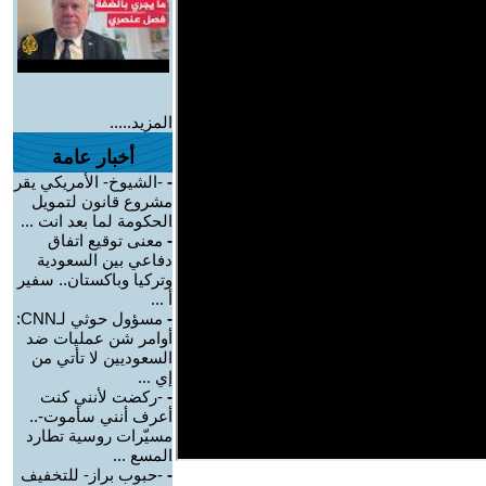
المزيد.....
أخبار عامة
-
-الشيوخ- الأمريكي يقر
مشروع قانون لتمويل
الحكومة لما بعد انت ...
-
معنى توقيع اتفاق
دفاعي بين السعودية
وتركيا وباكستان.. سفير
أ ...
-
مسؤول حوثي لـCNN:
أوامر شن عمليات ضد
السعوديين لا تأتي من
إي ...
-
-ركضت لأنني كنت
أعرف أنني سأموت-..
مسيّرات روسية تطارد
المسع ...
-
-حبوب براز- للتخفيف