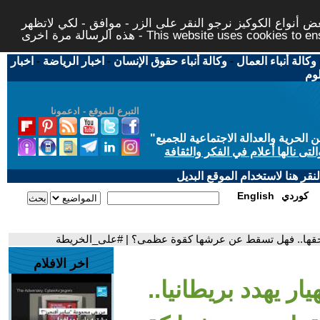
 أنواع الكوكيز نرجو النقر على الزر - موافق - لكي لاتظهر
This website uses cookies to ensure you ge
وكالة أنباء العمال
-
وكالة أنباء حقوق الإنسان
-
اخبار الرياضة
-
اخبار
لوم
التبرع للموقع - ادعمونا
حرية والعدالة الاجتماعية للجميع
"
تى نالها أعلام في الفكر والثقافة
قر هنا لاستخدام الموقع البديل
كوردي
English
 يلاحقها.. فهل تسقط عن عرشها كقوة عظمى؟ | #على_الخريطة
اخر الافلام
يار يهدد بريطانيا..