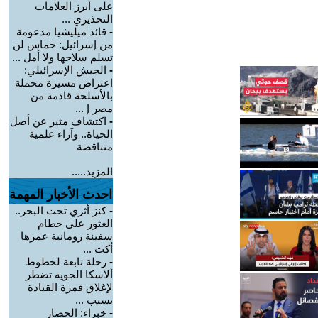
على أبرز العلامات
التحذيري ...
-
قائد ميليشيا مدعومة
من إسرائيل: حماس لن
تسلم سلاحها ولا أمل ...
-
الجيش الإسرائيلي:
اعتراض مسيرة محملة
بالأسلحة قادمة من
مصر إ ...
-
اكتشاف مثير عن أصل
الحياة.. وآراء علمية
متناقضة
المزيد.....
احدث الأخبار المهمة
-
كنز أثري تحت البحر..
العثور على حطام
سفينة رومانية عمرها
أكث ...
-
رحلة تابعة لخطوط
ألاسكا الجوية تضطر
لإغلاق قمرة القيادة
بسبب ...
-
خبراء: الحصار