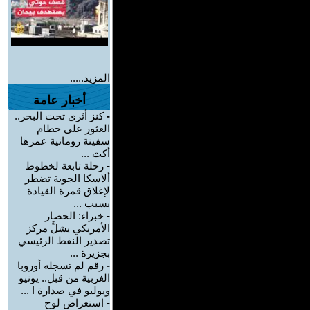
المزيد.....
أخبار عامة
-
كنز أثري تحت البحر..
العثور على حطام
سفينة رومانية عمرها
أكث ...
-
رحلة تابعة لخطوط
ألاسكا الجوية تضطر
لإغلاق قمرة القيادة
بسبب ...
-
خبراء: الحصار
الأمريكي يشلَّ مركز
تصدير النفط الرئيسي
بجزيرة ...
-
رقم لم تسجله أوروبا
الغربية من قبل.. يونيو
ويوليو في صدارة ا ...
-
استعراض لوح