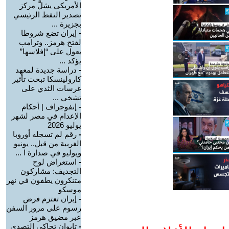
الأمريكي يشلَّ مركز
تصدير النفط الرئيسي
بجزيرة ...
-
إيران تضع شروطا
لفتح هرمز.. وترامب
يعول على “إفلاسها”
يؤكد ...
-
دراسة جديدة لمعهد
كارولينسكا تبحث تأثير
غرسات الثدي على
تشخي ...
-
إنفوجراف | أحكام
الإعدام في مصر لشهر
يوليو 2026
-
رقم لم تسجله أوروبا
الغربية من قبل.. يونيو
ويوليو في صدارة ا ...
-
استعراض لوح
التجديف: مشاركون
متنكرون يطفون في نهر
موسكو
-
إيران تعتزم فرض
رسوم على مرور السفن
عبر مضيق هرمز
-
تايوان تحاكي التصدي