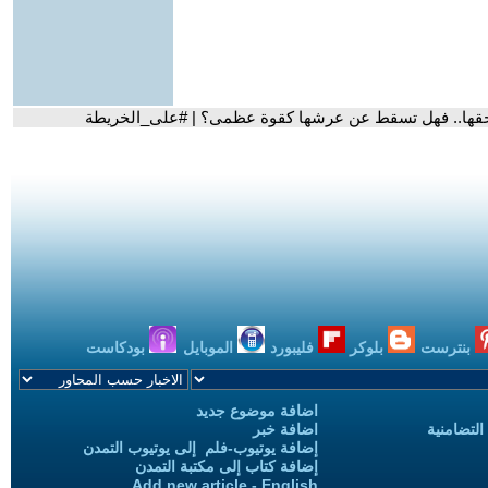
 يلاحقها.. فهل تسقط عن عرشها كقوة عظمى؟ | #على_الخريطة
بنترست
بلوكر
فليبورد
الموبايل
بودكاست
اضافة موضوع جديد
التضامنية
اضافة خبر
إضافة يوتيوب-فلم إلى يوتيوب التمدن
إضافة كتاب إلى مكتبة التمدن
Add new article - English