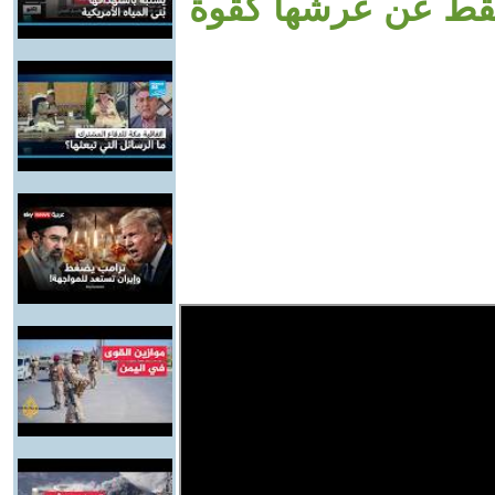
سقط عن عرشها كقوة