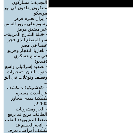
التجديف: مشاركون
متنكرون يطفون في نهر
موسكو
-
إيران تعتزم فرض
رسوم على مرور السفن
عبر مضيق هرمز
-
-قبلة الشارع المريبة-..
سر المقطع الذي فجر
غضبا في مصر
-
بلغاريا: انفجار وحريق
في مصنع عسكري
(فيديو)
-
تصعيد إسرائيلي واسع
جنوب لبنان.. تفجيرات
وقصف وتوغلات في الق
...
-
-كلاشنيكوف- تكشف
عن أحدث مسيرة
تكتيكية بمدى يتجاوز
100 كم
-
الحر ومشروبات
الطاقة.. مزيج قد يرفع
ضغط الدم ويهدد القلب
-
رائحة الجسم قد
تكشف أمراضا.. تعرف