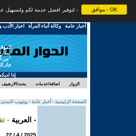
موافق - OK
لتوفير افضل خدمة لكم ولتسهيل عملي
أخبار عامة
-
وكالة أنباء المرأة
-
اخبار الأدب و
الموقع
يسارية
"من أج
حاز ال
إذا لديك
الزوار
اضافة/خدمات
بحث/الارشيف
الصفحة الرئيسية
-
أخبار عامة
-
يوتيوب التمدن
- العربية
- ت
2025 / 4 / 22