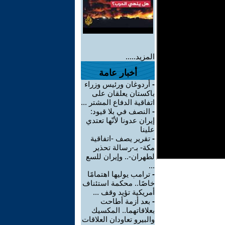
المزيد.....
أخبار عامة
-
أردوغان ورئيس وزراء
باكستان يعلقان على
اتفاقية الدفاع المشتر ...
-
النصف في بلا قيود:
إيران عدونا لأنّها تعتدي
علينا
-
تقرير يصف -اتفاقية
مكة- بـ-رسالة تحذير
لطهران-.. وإيران للسع
...
-
ترامب يوليها اهتمامًا
خاصًا.. محكمة استئناف
أمريكية تؤيد وقف ...
-
بعد أزمة أطاحت
بعلاقاتهما.. المكسيك
والبيرو تعاودان العلاقات