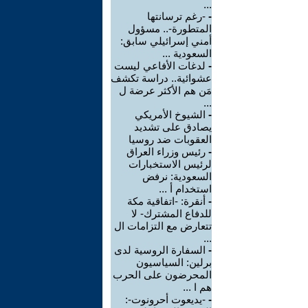
...
-
-رغم ترسانتها
المتطورة-.. مسؤول
أمني إسرائيلي سابق:
السعودية ...
-
لدغات الأفاعي ليست
عشوائية.. دراسة تكشف
مَن هم الأكثر عرضة ل
...
-
الشيوخ الأمريكي
يصادق على تشديد
العقوبات ضد روسيا
-
رئيس وزراء العراق
لرئيس الاستخبارات
السعودية: نرفض
استخدام أ ...
-
أنقرة: -اتفاقية مكة
للدفاع المشترك- لا
تتعارض مع التزامات ال
...
-
السفارة الروسية لدى
برلين: السياسيون
المحرضون على الحرب
هم ا ...
-
-يديعوت أحرونوت-: