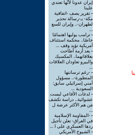
إيران عدونا لأنّها تعتدي
علينا
-
تقرير يصف -اتفاقية
مكة- بـ-رسالة تحذير
لطهران-.. وإيران للسع
...
-
ترامب يوليها اهتمامًا
خاصًا.. محكمة استئناف
أمريكية تؤيد وقف ...
-
بعد أزمة أطاحت
بعلاقاتهما.. المكسيك
والبيرو تعاودان العلاقات
...
-
-رغم ترسانتها
ا
المتطورة-.. مسؤول
أمني إسرائيلي سابق:
السعودية ...
-
لدغات الأفاعي ليست
عشوائية.. دراسة تكشف
مَن هم الأكثر عرضة ل
...
-
-المقاومة الإسلامية
في العراق- تعلن تأجيل
ردها العسكري على ا ...
-
الشيوخ الأمريكي