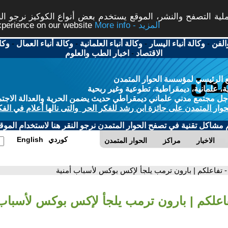
ة التصفح والنشر، الموقع يستخدم بعض أنواع الكوكيز نرجو النق
More info - المزيد
experience on our website
الفن
-
وكالة أنباء اليسار
-
وكالة أنباء العلمانية
-
وكالة أنباء العمال
-
وكا
الاقتصاد
-
اخبار الطب والعلوم
 الرئيسي لمؤسسة الحوار المتمدن
، علمانية، ديمقراطية، تطوعية وغير ربحية
ل مجتمع مدني علماني ديمقراطي حديث يضمن الحرية والعدالة الاجتم
حوار المتمدن على جائزة ابن رشد للفكر الحر والتى نالها أعلام في الفك
م مشاكل تقنية في تصفح الحوار المتمدن نرجو النقر هنا لاستخدام الموقع
كوردي
English
الاخبار
مراكز
الحوار المتمدن
- تفاعلكم | بارون ترمب يلجأ لإكس بوكس لأسباب أمنية
فاعلكم | بارون ترمب يلجأ لإكس بوكس لأسباب 