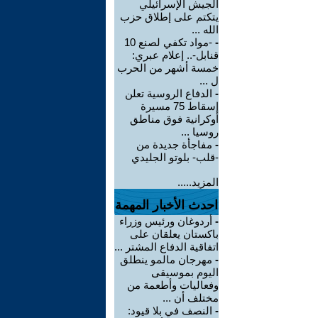
الجيش الإسرائيلي
يتكتم على إطلاق حزب
الله ...
-
-مواد تكفي لصنع 10
قنابل-.. إعلام عبري:
خمسة أشهر من الحرب
ل ...
-
الدفاع الروسية تعلن
إسقاط 75 مسيرة
أوكرانية فوق مناطق
روسيا ...
-
مفاجأة جديدة من
-قلب- بلوتو الجليدي
المزيد.....
احدث الأخبار المهمة
-
أردوغان ورئيس وزراء
باكستان يعلقان على
اتفاقية الدفاع المشتر ...
-
مهرجان مالمو ينطلق
اليوم بموسيقى
وفعاليات وأطعمة من
مختلف أن ...
-
النصف في بلا قيود: