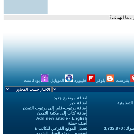
.. ما الهدف؟
بنترست
بلوكر
فليبورد
الموبايل
بودكاست
اضافة موضوع جديد
التضامنية
اضافة خبر
إضافة يوتيوب-فلم إلى يوتيوب التمدن
إضافة كتاب إلى مكتبة التمدن
Add new article - English
أضف حملة
3,732,97
تعديل الموقع الفرعي للكاتب-ة
ابحث في موقع الحوار المتمدن