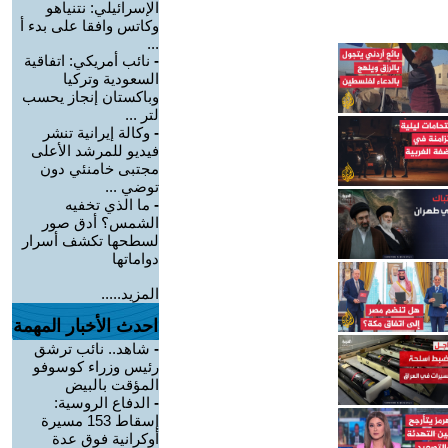
الإسرائيلي: نتنياهو
وكاتس وافقا على بدء أ
...
-
نائب أمريكي: اتفاقية
السعودية وتركيا
وباكستان إنجاز يحسب
لتر ...
-
وكالة إيرانية تنشر
فيديو للمرشد الأعلى
مجتبى خامنئي دون
توضي ...
-
ما الذي تخفيه
الشمس؟ أدق صور
لسطحها تكشف أسرار
دواماتها
المزيد.....
احدث الأخبار المهمة
-
شاهد.. نائب ترشق
رئيس وزراء كوسوفو
المؤقت بالبيض
-
الدفاع الروسية:
إسقاط 153 مسيرة
أوكرانية فوق عدة