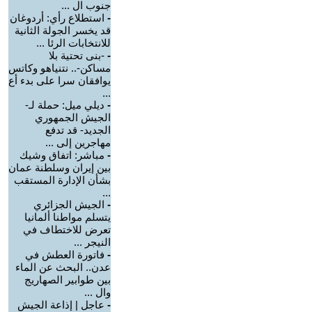
جنوب ال ...
-
استطلاع رأي: أردوغان
قد يخسر الجولة الثانية
للانتخابات الرئا ...
-
-بنى تحتية بلا
مساكن-.. نتنياهو وكاتس
يوافقان سرا على بدء أع
...
-
ديلي ميل: حملة لـ-
الجيش الجمهوري
الجديد- قد تدفع
مهاجرين إلى ...
-
مباشر: اتفاق وشيك
بين إيران وسلطنة عمان
بشأن الإدارة المستقب
...
-
الجيش الجزائري
يتسلم مواطنا ألمانيا
تعرض للاختطاف في
النيجر ...
-
فاتورة العطش في
عدن.. البحث عن الماء
بين طوابير الصهاريج
وال ...
-
عاجل | إذاعة الجيش