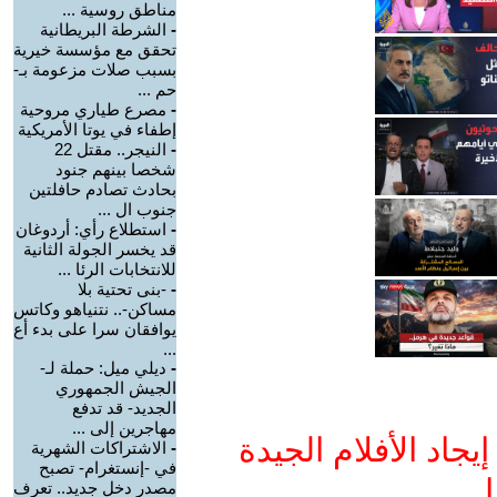
مناطق روسية ...
-
الشرطة البريطانية
تحقق مع مؤسسة خيرية
بسبب صلات مزعومة بـ-
حم ...
-
مصرع طياري مروحية
إطفاء في يوتا الأمريكية
-
النيجر.. مقتل 22
شخصا بينهم جنود
بحادث تصادم حافلتين
جنوب ال ...
-
استطلاع رأي: أردوغان
قد يخسر الجولة الثانية
للانتخابات الرئا ...
-
-بنى تحتية بلا
مساكن-.. نتنياهو وكاتس
يوافقان سرا على بدء أع
...
-
ديلي ميل: حملة لـ-
الجيش الجمهوري
الجديد- قد تدفع
مهاجرين إلى ...
جاد الأفلام الجيدة
-
الاشتراكات الشهرية
في -إنستغرام- تصبح
ا
مصدر دخل جديد.. تعرف