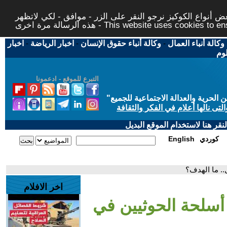
 أنواع الكوكيز نرجو النقر على الزر - موافق - لكي لاتظهر
This website uses cookies to ensure you ge
وكالة أنباء العمال
-
وكالة أنباء حقوق الإنسان
-
اخبار الرياضة
-
اخبار
لوم
التبرع للموقع - ادعمونا
حرية والعدالة الاجتماعية للجميع
"
تى نالها أعلام في الفكر والثقافة
قر هنا لاستخدام الموقع البديل
كوردي
English
.. ما الهدف؟
اخر الافلام
أسلحة الحوثيين في