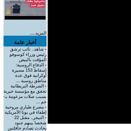
المزيد.....
أخبار عامة
-
شاهد.. نائب ترشق
رئيس وزراء كوسوفو
المؤقت بالبيض
-
الدفاع الروسية:
إسقاط 153 مسيرة
أوكرانية فوق عدة
مناطق روسية ...
-
الشرطة البريطانية
تحقق مع مؤسسة خيرية
بسبب صلات مزعومة بـ-
حم ...
-
مصرع طياري مروحية
إطفاء في يوتا الأمريكية
-
النيجر.. مقتل 22
شخصا بينهم جنود
بحادث تصادم حافلتين