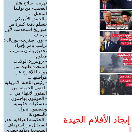
تهريب -سلاح هتلر
العجيب- من بولندا
المحتل ...
-
الجيش الأمريكي
يتسلم دفعة كبيرة من
صواريخ استخدمت لأول
مرة ف ...
-
-وول ستريت جورنال-:
ترامب يأمر بإجراء
تحقيق بشأن تسريب
معلوم ...
-
-رويترز-: الولايات
المتحدة طلبت من
روسيا الإفراج عن
مواطنها ...
-
رئيس اللجنة الأمريكية
للفنون الجميلة: من
المقرر الانتهاء من ...
-
الحوثيون يهاجمون
معسكرات حكومية
ويقصفون نجران
بالسعودية
جاد الأفلام الجيدة
-
الحكومة العراقية تحذر
الفصائل من استهداف
ا
السعودية وتؤكد حصري