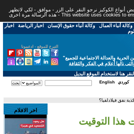
 أنواع الكوكيز نرجو النقر على الزر - موافق - لكي لاتظهر
This website uses cookies to ensure you ge
وكالة أنباء العمال
-
وكالة أنباء حقوق الإنسان
-
اخبار الرياضة
-
اخبار
لوم
التبرع للموقع - ادعمونا
حرية والعدالة الاجتماعية للجميع
"
تى نالها أعلام في الفكر والثقافة
قر هنا لاستخدام الموقع البديل
كوردي
English
ذبة نفق فيلادلفيا؟
اخر الافلام
ت هذا التوقيت