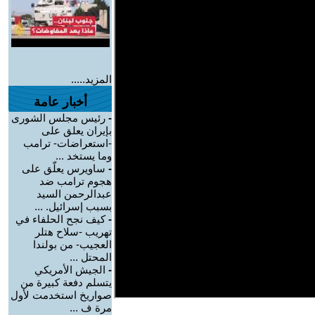
المزيد.....
أخبار عامة
-
رئيس مجلس الشورى
بإيران يعلق على
-استعراضات- ترامب
وما يستخد ...
-
ساويرس يعلّق على
هجوم ترامب ضد
عبدالرحمن السيد
بسبب إسرائيل. ...
-
كيف نجح الحلفاء في
تهريب -سلاح هتلر
العجيب- من بولندا
المحتل ...
-
الجيش الأمريكي
يتسلم دفعة كبيرة من
صواريخ استخدمت لأول
مرة ف ...