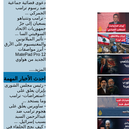
دعوى قضائية جماعية
ضد رسوم ترامب
الجمركي ...
-
ترامب ونتنياهو
يسعيان إلى جرّ
جمهوريات الاتحاد
السوفيتي السا ...
-
تأثير الميلاتونين
والمغنيسيوم على الأرق
-
أبرز مواصفات
MatePad Pro 12
الجديد من هواوي
المزيد.....
احدث الأخبار المهمة
-
رئيس مجلس الشورى
بإيران يعلق على
-استعراضات- ترامب
وما يستخد ...
-
ساويرس يعلّق على
هجوم ترامب ضد
عبدالرحمن السيد
بسبب إسرائيل. ...
-
كيف نجح الحلفاء في