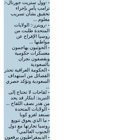
-
-وول ستريت جورنال-:
ترامب يأمر بإجراء
تحقيق بشأن تسريب
معلوم ...
-
-رويترز-: الولايات
المتحدة طلبت من
روسيا الإفراج عن
مواطنها ...
-
الحوثيون يهاجمون
معسكرات حكومية
ويقصفون نجران
بالسعودية
-
الحكومة العراقية تحذر
الفصائل من استهداف
السعودية وتؤكد حصري
...
-
لقاحات لا تحتاج إلى
التبريد: ابتكار قد يحد
من هدر نصف اللقاح ...
-
الولايات المتحدة
تستعد لغزو كوبا
-
ما الذي يعوق تنويع
روسيا تجارتها مع دول
الجنوب العالمي؟
-
الديمقراطيون يرفعون