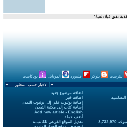
ذبة نفق فيلادلفيا؟
بنترست
بلوكر
فليبورد
الموبايل
بودكاست
اضافة موضوع جديد
التضامنية
اضافة خبر
إضافة يوتيوب-فلم إلى يوتيوب التمدن
إضافة كتاب إلى مكتبة التمدن
Add new article - English
أضف حملة
3,732,97
تعديل الموقع الفرعي للكاتب-ة
ابحث في موقع الحوار المتمدن