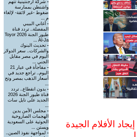
-
شركة أرجنتينية تتهم
واشنطن بممارسة
ضغوط -غير لائقة- لإلغاء
م ...
-
أغاني البيبي
المفضلة.. تردد قناة
طيور الجنة 2026 Toyor
Al-Ja ...
-
تحديث البنوك
والشركات.. سعر الدولار
اليوم في مصر مقابل
الجني ...
-
مفاجأة في عيار 21
اليوم.. تراجع جديد في
أسعار الذهب بمصر وتح
...
-
بدون انقطاع.. تردد
قناة طيور الجنة 2026
الجديد على نايل سات
...
-
مجلس الأمن يدين
الهجمات الصاروخية
جاد الأفلام الجيدة
الحوثية على السعودية
ويستن ...
-
لمواجهة نفوذ الصين..
ا