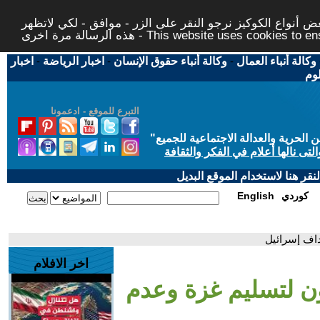
 أنواع الكوكيز نرجو النقر على الزر - موافق - لكي لاتظهر
This website uses cookies to ensure you ge
وكالة أنباء العمال
-
وكالة أنباء حقوق الإنسان
-
اخبار الرياضة
-
اخبار
لوم
التبرع للموقع - ادعمونا
حرية والعدالة الاجتماعية للجميع
"
تى نالها أعلام في الفكر والثقافة
قر هنا لاستخدام الموقع البديل
كوردي
English
اف إسرائيل
اخر الافلام
ن لتسليم غزة وعدم