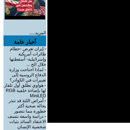
المزيد.....
أخبار عامة
-
إيران تعرض -حطام
طائرات أمريكية
وإسرائيلية- أسقطتها
خلال الح ...
-
لماذا احتاجت وزارة
الدفاع الروسية إلى
تغييرات في الكوادر؟
-
هواوي تطلق أول تلفاز
لها بإضاءة خلفية RGB
MiniLED
-
أمراض اللثة قد تنذر
بحالة صحية أكثر
خطورة مما نتصور
-
دراسة واسعة تنسف
الاعتقاد السائد بثبات
شخصية الإنسان