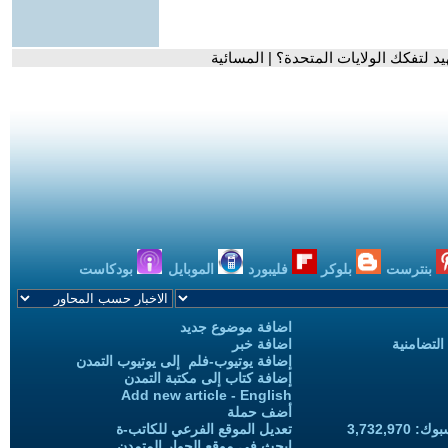
هيد لتفكك الولايات المتحدة؟ | المسائية
بنترست
بلوكر
فليبورد
الموبايل
بودكاست
اضافة موضوع جديد
التضامنية
اضافة خبر
إضافة يوتيوب-فلم إلى يوتيوب التمدن
إضافة كتاب إلى مكتبة التمدن
Add new article - English
أضف حملة
3,732,97
تعديل الموقع الفرعي للكاتب-ة
ابحث في موقع الحوار المتمدن