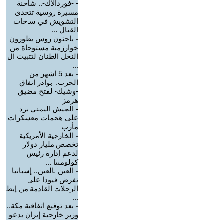
-
-فوردالاك-.. شاحنة
مسيرة روسية تتحدى
التشويش في ساحات
القتال ...
-
باحثون روس يطورون
خوارزمية مستوحاة من
النحل الطنان لتثبيت ال
...
-
بعد 5 أشهر من
الحرب.. بوادر اتفاق
-وشيك- لفتح مضيق
هرمز
-
الجيش اليمني يرد
على هجمات معسكرات
مأرب
-
الخارجية الأمريكية
تخصص مليار دولار
لدعم إدارة رئيس
كولومبيا ...
-
العين بالعين.. إسبانيا
تفرض قيودا على
الرحلات القادمة من إيط
...
-
بعد توقيع اتفاقية مكة..
وزير خارجية إيران يدعو