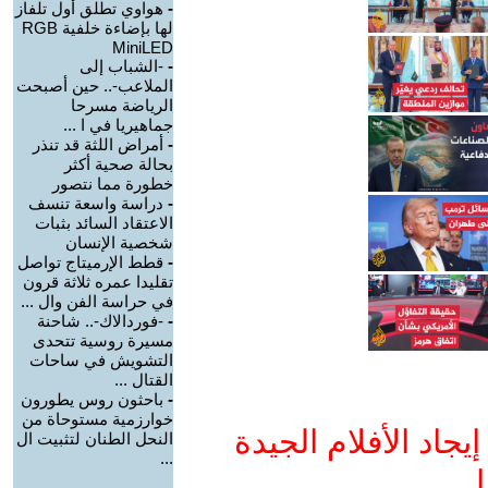
-
هواوي تطلق أول تلفاز
لها بإضاءة خلفية RGB
MiniLED
-
-الشباب إلى
الملاعب-.. حين أصبحت
الرياضة مسرحا
جماهيريا في ا ...
-
أمراض اللثة قد تنذر
بحالة صحية أكثر
خطورة مما نتصور
-
دراسة واسعة تنسف
الاعتقاد السائد بثبات
شخصية الإنسان
-
قطط الإرميتاج تواصل
تقليدا عمره ثلاثة قرون
في حراسة الفن وال ...
-
-فوردالاك-.. شاحنة
مسيرة روسية تتحدى
التشويش في ساحات
القتال ...
-
باحثون روس يطورون
خوارزمية مستوحاة من
جاد الأفلام الجيدة
النحل الطنان لتثبيت ال
...
ا