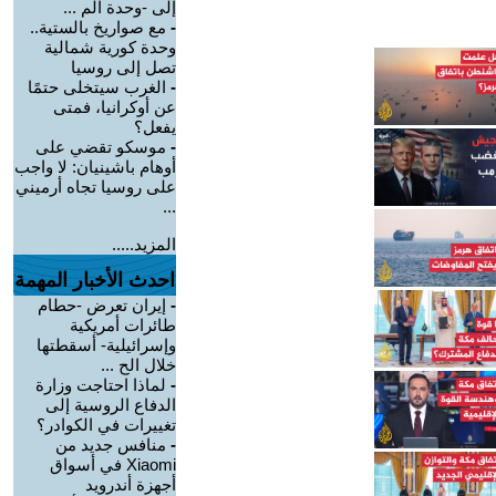
إلى -وحدة الم ...
-
مع صواريخ بالستية..
وحدة كورية شمالية
تصل إلى روسيا
-
الغرب سيتخلى حتمًا
عن أوكرانيا، فمتى
يفعل؟
-
موسكو تقضي على
أوهام باشينيان: لا واجب
على روسيا تجاه أرميني
...
المزيد.....
احدث الأخبار المهمة
-
إيران تعرض -حطام
طائرات أمريكية
وإسرائيلية- أسقطتها
خلال الح ...
-
لماذا احتاجت وزارة
الدفاع الروسية إلى
تغييرات في الكوادر؟
-
منافس جديد من
Xiaomi في أسواق
أجهزة أندرويد