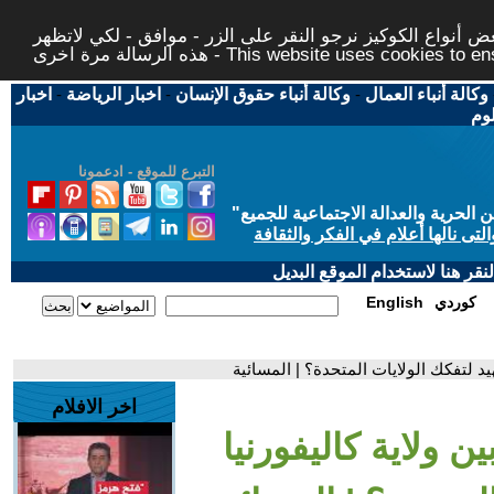
 أنواع الكوكيز نرجو النقر على الزر - موافق - لكي لاتظهر
This website uses cookies to ensure you ge
وكالة أنباء العمال
-
وكالة أنباء حقوق الإنسان
-
اخبار الرياضة
-
اخبار
لوم
التبرع للموقع - ادعمونا
حرية والعدالة الاجتماعية للجميع
"
تى نالها أعلام في الفكر والثقافة
قر هنا لاستخدام الموقع البديل
كوردي
English
هيد لتفكك الولايات المتحدة؟ | المسائية
اخر الافلام
ين ولاية كاليفورنيا