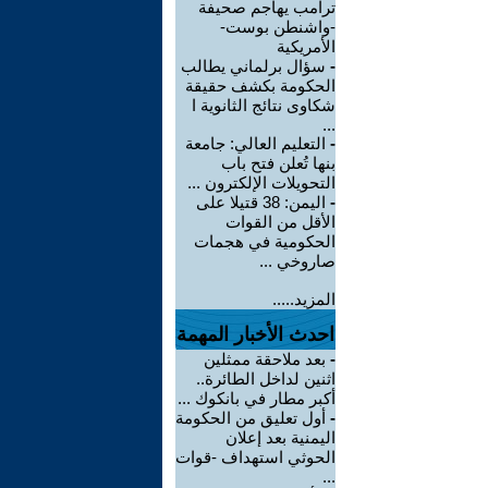
ترامب يهاجم صحيفة
-واشنطن بوست-
الأمريكية
-
سؤال برلماني يطالب
الحكومة بكشف حقيقة
شكاوى نتائج الثانوية ا
...
-
التعليم العالي: جامعة
بنها تُعلن فتح باب
التحويلات الإلكترون ...
-
اليمن: 38 قتيلا على
الأقل من القوات
الحكومية في هجمات
صاروخي ...
المزيد.....
احدث الأخبار المهمة
-
بعد ملاحقة ممثلين
اثنين لداخل الطائرة..
أكبر مطار في بانكوك ...
-
أول تعليق من الحكومة
اليمنية بعد إعلان
الحوثي استهداف -قوات
...