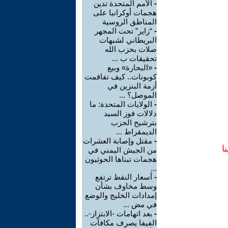
-
الأمم المتحدة تدين
هجمات أوكرانيا على
المناطق الروسية
-
“زاير” تحت المجهر
البريطاني لشبهات
صلات بحزب الله
تحقيقات ب ...
-
«البحارة» وبيع
كوبونات.. كيف تفاقمت
أزمة البنزين في
الموصل؟ ...
-
الولايات المتحدة: ما
دلالات فوز السيد
بترشيح الحزب
الديمقراط ...
-
مقتل وإصابة العشرات
ا
من الجيش اليمني في
هجمات تبناها الحوثيون
...
-
أسعار النفط ترتفع
وسط مخاوف بشأن
إمدادات الخليج والوضع
في مض ...
-
بعد اتهامات -الابتزاز-..
الفيفا يصرف مكافآت