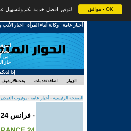
موافق - OK
لتوفير افضل خدمة لكم ولتسهيل عملي
أخبار عامة
-
وكالة أنباء المرأة
-
اخبار الأدب و
الموقع
يسارية
"من أج
حاز ال
إذا لديك
الزوار
اضافة/خدمات
بحث/الارشيف
الصفحة الرئيسية
-
أخبار عامة
-
يوتيوب التمدن
- فرانس 24
FRANCE 24