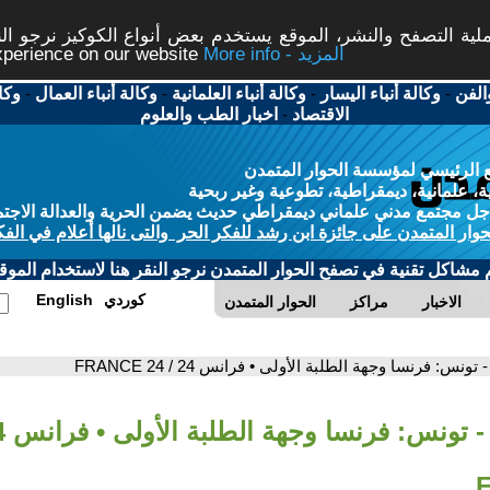
ة التصفح والنشر، الموقع يستخدم بعض أنواع الكوكيز نرجو النق
More info - المزيد
experience on our website
الفن
-
وكالة أنباء اليسار
-
وكالة أنباء العلمانية
-
وكالة أنباء العمال
-
وكا
الاقتصاد
-
اخبار الطب والعلوم
 الرئيسي لمؤسسة الحوار المتمدن
، علمانية، ديمقراطية، تطوعية وغير ربحية
ل مجتمع مدني علماني ديمقراطي حديث يضمن الحرية والعدالة الاجتم
حوار المتمدن على جائزة ابن رشد للفكر الحر والتى نالها أعلام في الفك
م مشاكل تقنية في تصفح الحوار المتمدن نرجو النقر هنا لاستخدام الموقع
كوردي
English
الاخبار
مراكز
الحوار المتمدن
- تونس: فرنسا وجهة الطلبة الأولى • فرانس 24 / FRANCE 24