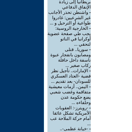
بريطانيا إلى زيادة
الإنفاق الدفاعي
-
واشنطن تحذر الأجانب
غير الشرعيين: غادروا
طواعية أو الترحيل و ...
-
الخارجية الروسية:
يجب طي صفحة عضوية
أوكرانيا في الناتو
لتحقي ...
-
سوريا.. قتلى
ومصابون بانفجار عبوة
ناسفة داخل حافلة
ركاب صغير ...
-
الإمارات.. تأجيل نظر
قضية -العتاد العسكري
للسودان- بعد تقديم ...
-
اليمن.. أزمات معيشية
متفاقمة وغضب شعبي
يضع حكومة عدن
وحلفاءه ...
-
-رويترز-: العقوبات
الأمريكية تشكل عائقا
أمام حركة الملاحة عب
...
-
-خيانة عظمى-..